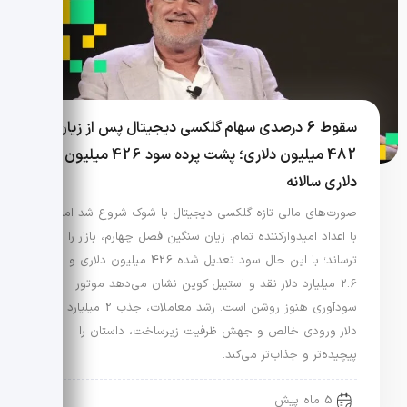
سقوط 6 درصدی سهام گلکسی دیجیتال پس از زیان
482 میلیون دلاری؛ پشت پرده سود 426 میلیون
دلاری سالانه
صورت‌های مالی تازه گلکسی دیجیتال با شوک شروع شد اما
با اعداد امیدوارکننده تمام. زیان سنگین فصل چهارم، بازار را
ترساند؛ با این حال سود تعدیل شده 426 میلیون دلاری و
2.6 میلیارد دلار نقد و استیبل کوین نشان می‌دهد موتور
سودآوری هنوز روشن است. رشد معاملات، جذب 2 میلیارد
دلار ورودی خالص و جهش ظرفیت زیرساخت، داستان را
پیچیده‌تر و جذاب‌تر می‌کند.
5 ماه پیش