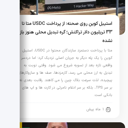
استیبل کوین روی صحنه: از پرداخت USDC متا تا
33 تریلیون دلار تراکنش؛ گره تبدیل محلی هنوز باز
نشده
متا با پرداخت دستمزد سازندگان محتوا در USDC، استیبل
کوین را یک پله دیگر به جریان اصلی نزدیک کرد؛ اما دردسر
واقعی تازه بعد از تسویه شروع می شود. وقتی نوبت به
تبدیل به ارز محلی می رسد، کارمزدها، صف ها و سازوکارهای
پیچیده، لذت سرعت بلاک چین را می کاهند. رقابت بعدی نه
بر سر TPS، بلکه بر سر ادغام نامرئی در کارت ها و اپ های
بانکی است.
1 ماه پیش