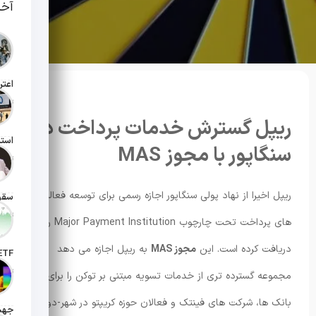
آخر
تاریخ انت
ریپل گسترش خدمات پرداخت در
سنگاپور با مجوز MAS
تاریخ انت
ریپل اخیرا از نهاد پولی سنگاپور اجازه رسمی برای توسعه فعالیت
تاریخ انت
های پرداخت تحت چارچوب Major Payment Institution را
دریافت کرده است. این
مجوز MAS
به ریپل اجازه می دهد
تاریخ ان
مجموعه گسترده تری از خدمات تسویه مبتنی بر توکن را برای
بانک ها، شرکت های فینتک و فعالان حوزه کریپتو در شهر-دولت