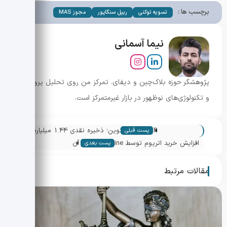
برچسب ها :
تسویه توکنی
ریپل سنگاپور
مجوز MAS
نیما آسمانی
پژوهشگر حوزه بلاک‌چین و دیفای. تمرکز من روی تحلیل پروژه‌ها
و تکنولوژی‌های نوظهور در بازار غیرمتمرکز است.
«
MSTR بیت کوین؛ ذخیره نقدی 1.44 میلیارد
پست قبلی
»
دلاری و کاهش اهداف سود
افزایش خرید اتریوم توسط BitMine و تاثیر آن
پست بعدی
بر خزانه های دیجیتال
مقالات مرتبط