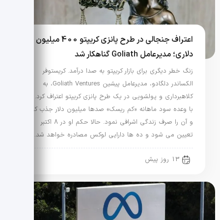
اعتراف جنجالی در طرح پانزی کریپتو 400 میلیون
دلاری؛ مدیرعامل Goliath گناهکار شد
زنگ خطر دیگری برای بازار کریپتو به صدا درآمد. کریستوفر
الکساندر دلگادو، مدیرعامل پیشین Goliath Ventures، به
کلاهبرداری و پولشویی در یک طرح پانزی کریپتو اعتراف کرد. او
با وعده سود ماهانه «کم ریسک» صدها میلیون دلار جذب کرد
و آن را صرف زندگی اشرافی نمود. حالا حکم او در 8 اکتبر
تعیین می شود و ده ها دارایی لوکس مصادره خواهد شد.
13 روز پیش