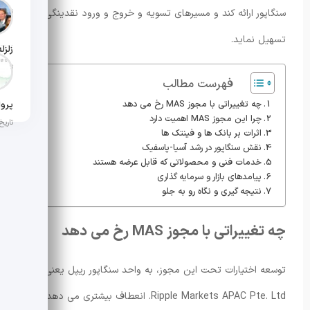
سنگاپور ارائه کند و مسیرهای تسویه و خروج و ورود نقدینگی را
تاریخ ان
تسهیل نماید.
تاریخ ان
فهرست مطالب
چه تغییراتی با مجوز MAS رخ می دهد
چرا این مجوز MAS اهمیت دارد
تاریخ ان
اثرات بر بانک ها و فینتک ها
نقش سنگاپور در رشد آسیا-پاسفیک
خدمات فنی و محصولاتی که قابل عرضه هستند
پیامدهای بازار و سرمایه گذاری
نتیجه گیری و نگاه رو به جلو
چه تغییراتی با مجوز MAS رخ می دهد
توسعه اختیارات تحت این مجوز، به واحد سنگاپور ریپل یعنی
Ripple Markets APAC Pte. Ltd. انعطاف بیشتری می دهد تا