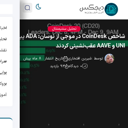
اخبار
تحلیل سنتیمنتال
شاخص CoinDesk در موجی از نوسان: ADA پیشتاز،
تحلی
UNI و AAVE عقب‌نشینی کردند
نقشه 
توسط :
شیرین افتخاری
تاریخ انتشار : 8 ماه پیش
صراف
0 دیدگاه
93 بازدید
پراپ
بروک
آمو