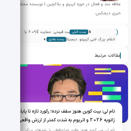
علاقه مند و فعال در حوزه کریپتو و بلاکچین | نویسنده مجله
خبری دیجکس.
«
DOT در بن‌بست قیمتی: حمایت $2.09 یا
پست قبلی
»
شکست به $2.00؟
ادغام بزرگ لابی کریپتو: دیجیتال چمبر و
پست بعدی
CryptoUK زیر یک پرچم
مقالات مرتبط
تام لی: بیت کوین هنوز سقف نزده؛ رکورد تازه تا پایان
ژانویه 2026 و اتریوم به شدت کمتر از ارزش واقعی
تام لی می گوید هنوز وقت خداحافظی با رشدهای بزرگ