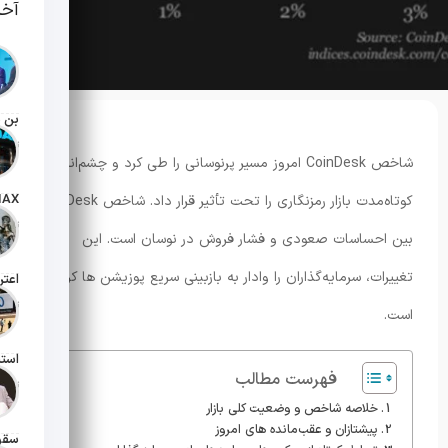
آخر
تاریخ انت
شاخص CoinDesk امروز مسیر پرنوسانی را طی کرد و چشم‌انداز
کوتاه‌مدت بازار رمزنگاری را تحت تأثیر قرار داد. شاخص CoinDesk
تاریخ انت
بین احساسات صعودی و فشار فروش در نوسان است. این
تغییرات، سرمایه‌گذاران را وادار به بازبینی سریع پوزیشن ها کرده
تاریخ انت
است.
فهرست مطالب
تاریخ انت
خلاصه شاخص و وضعیت کلی بازار
پیشتازان و عقب‌مانده های امروز