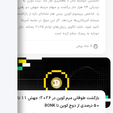
نخستین دوشنبه سال با غافلگیری آغاز شد: بیت کوین به
نزدیکی 94 هزار دلار برگشت و سهام مرتبط جهش دو رقمی
زد. شاخص پریمیوم کوین بیس هم نشانه‌ای تازه از بازگشت
سرمایه آمریکایی‌ها می‌دهد. اگر این موج در جلسه آمریکا
تأیید شود، شاید الگوی ریزش‌های اواخر 2025 بشکند. بازار
دوباره به ریسک سلام کرده است.
7 ماه پیش
بازگشت طوفانی میم کوین در 2026؛ جهش 11 تا
50 درصدی از دوج کوین تا BONK