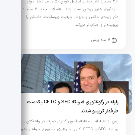
2.6 میلیارد دلار نقد و استیبل کوین نشان می‌دهد موتور
سودآوری هنوز روشن است. رشد معاملات، جذب 2 میلیارد
دلار ورودی خالص و جهش ظرفیت زیرساخت، داستان را
پیچیده‌تر و جذاب‌تر می‌کند.
4 ماه پیش
زلزله در رگولاتوری آمریکا: SEC و CFTC یکدست
طرفدار کریپتو شدند
پس از تعطیلات، معادله قانون گذاری کریپتو در واشنگتن زیر و
رو شد. SEC و CFTC اکنون با رهبری جمهوری خواه و بدون