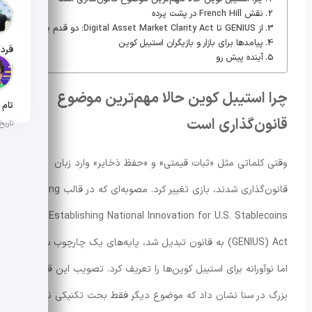
تاریخ ان
نقش French Hill در پشت پرده
از GENIUS تا Digital Asset Market Clarity Act: دو قدم بزرگ
پیامدها برای بازار و بازیگران استیبل کوین
آینده پیش رو
تاریخ ان
چرا استیبل کوین حالا مهم‌ترین موضوع
قانون‌گذاری است
تاریخ ان
وقتی کلماتی مثل «ثبات قیمتی» و «حفظ ذخایر» وارد زبان
قانون‌گذاری شدند، بازی تغییر کرد. مصوبه‌ای که در قالب Guiding
and Establishing National Innovation for U.S. Stablecoins
(GENIUS) Act به قانون تبدیل شد، پایه‌های یک چارچوب سنتی
اما نوآورانه برای استیبل کوین‌ها را تعریف کرد. تصویب این قانون
بزرگ در سنا نشان داد که موضوع دیگر فقط بحث تکنیکی نیست؛