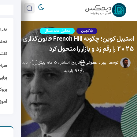
اخبار
بلاکچین
تحلیل فاندامنتال
استیبل کوین؛ چگونه French Hill قانون‌گذاری بزرگ
تحلی
2025 را رقم زد و بازار را متحول کرد
نقشه 
توسط :
بهراد عطوفی
تاریخ انتشار : 5 ماه پیش
0 دیدگاه
صراف
99 بازدید
پراپ
بروک
آمو