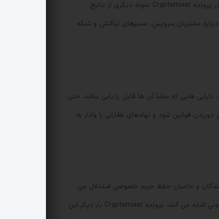
Europol با ارائه تحلیل های جنایی و هماهنگی بین نیروهای انتظامی به اجرای عملیات کمک کرد. از نگاه نهادهای انتظامی، موفقیت در پرونده Cryptomixer نمونه دیگری از نتایج
 سرنخ های کلیدی درباره مشتریان سرویس، مسیرهای تراکنش و شبکه
ارایی هایی که منشأ آن ها قابل ردیابی نباشد، حتی
ورزدن قوانین شود و نهادهای نظارتی را وادار به
هندگان و حامیان حفظ حریم خصوصی استدلال می
کنند که تکنولوژی می تواند به مصارف مشروع کمک کند، در حالی که ناظران و مقامات قضایی به خطرات ناشی از استفاده های غیرقانونی اشاره می کنند. پرونده Cryptomixer بار دیگر این