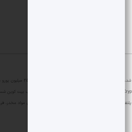
12 ترابایت داده شد. مقامات اعلام کردند که Cryptomixer از سال 2016 تاکنو
تفرم به ابزاری جذاب برای پنهان سازی منابع حاصل از قاچاق مواد مخدر، فر