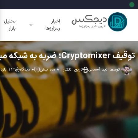
اخبار
تحلیل
رمزارزها
بازار
توقیف Cryptomixer؛ ضربه به شبکه میکسر بیت کوین
توسط :
نیما آسمانی
تاریخ انتشار : 8 ماه پیش
0 دیدگاه
142 بازدید