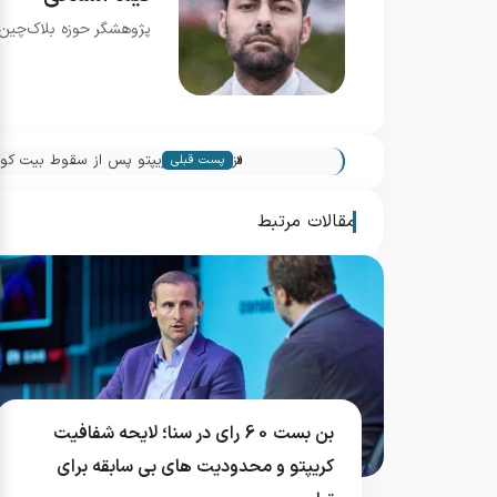
پژوهشگر حوزه بلاک‌چین و
«
نزول سهام کریپتو پس از سقوط بیت کوین به ,000
پست قبلی
مقالات مرتبط
بن بست 60 رای در سنا؛ لایحه شفافیت
کریپتو و محدودیت های بی سابقه برای