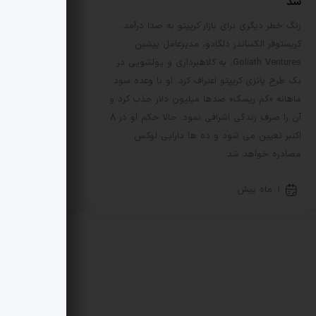
شد
زنگ خطر دیگری برای بازار کریپتو به صدا درآمد.
کریستوفر الکساندر دلگادو، مدیرعامل پیشین
Goliath Ventures، به کلاهبرداری و پولشویی در
یک طرح پانزی کریپتو اعتراف کرد. او با وعده سود
ماهانه «کم ریسک» صدها میلیون دلار جذب کرد و
آن را صرف زندگی اشرافی نمود. حالا حکم او در 8
اکتبر تعیین می شود و ده ها دارایی لوکس
مصادره خواهد شد.
1 ماه پیش