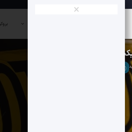
×
نقشه
صرافی
پراپی
بروکر
بازار
ها
ها
بلاکچین