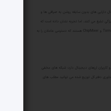
ال دارایی های بدون سابقه روشن به صرافی ها و
ژگی تبلیغ می کنند، اما تجربه نشان داده است که
همین ابزارها به طور گسترده ای توسط گروه های مجرمانه برای پولشویی استفاده می شوند. نمونه های شاخص قبلی شامل Tornado Cash و ChipMixer هستند که دسترسی عاملان را به
 و کاربران ارزهای دیجیتال دارد: شبکه های مخفی
فناوری دفتر کل توزیع شده می توانید مطلب های