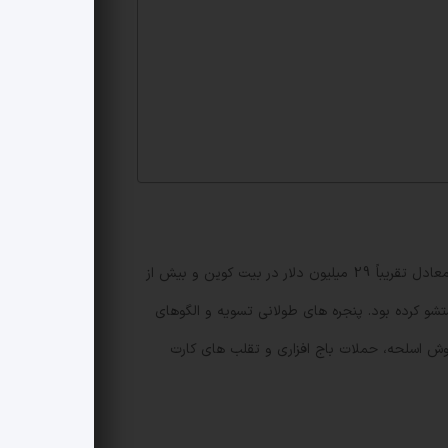
این عملیات که بین تاریخ های 24 تا 28 نوامبر انجام شد، منجر به ضبط سه سرور، دامنه cryptomixer.io، بیش از 25 میلیون یورو معادل تقریباً 29 میلیون دلار در بیت کوین و بیش از
ن بیش از 1.3 میلیارد یورو را در قالب بیت کوین شستشو کرده بود. پنجره های طولانی تسویه و الگوهای
وش اسلحه، حملات باج افزاری و تقلب های کارت