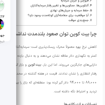
فیوچرز و جریان سرمایه
تاریخ انت
آلتکوین‌ها، ممکوین‌ها و تغییر رفتار سرمایه‌گذاران
حفظ سرمایه و جریان‌های نهادی
آیا موقعیت برای معامله‌گران کوتاه‌مدت وجود دارد؟
جمع‌بندی موقت
تاریخ ان
چرا بیت کوین توان صعود بلندمدت نداشت؟
تاریخ ان
کاهش نرخ بهره معمولاً محرک ریسک‌پذیری است؛ سرمایه‌گذاران
کمتر به نگهداری دلار علاقه نشان می‌دهند و به دنبال بازده در
دارایی‌های جایگزین می‌روند. اما این بار،
بیت کوین
و بازار کریپتو
رفتار انتظاری را نشان ندادند. قیمت در هفته گذشته در محدوده
88,000 تا 94,000 دلار گیر کرده بود؛ منطقه‌ای که بازار را بین
تردید و احتیاط نگه داشته است.
نوسانات و اندیکاتورها