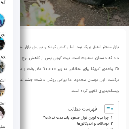
آخر
تاریخ انت
بازار منتظر اتفاق بزرگ بود. اما واکنش کوتاه و بی‌رمق بازار نشان
داد که داستان متفاوت است. بیت کوین پس از کاهش نرخ بهره
تاریخ انت
۲۵ واحدی آمریکا برای لحظاتی به زیر 90,000 دلار رفت و دوباره
برگشت. این نوسان محدود اما پیامی روشن داشت: چشم‌انداز
تاریخ انت
ریسک‌پذیری تغییر کرده است.
فهرست مطالب
تاریخ انت
چرا بیت کوین توان صعود بلندمدت نداشت؟
نوسانات و اندیکاتورها