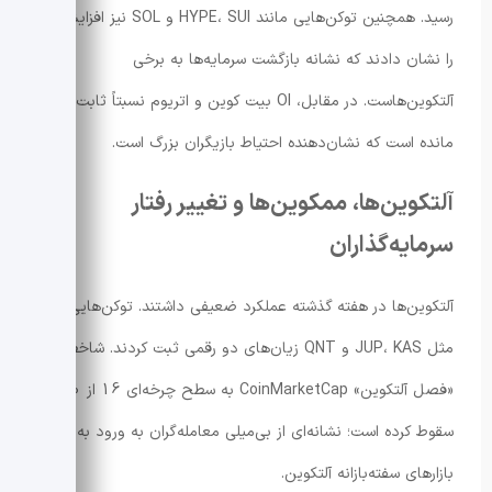
رسید. همچنین توکن‌هایی مانند HYPE، SUI و SOL نیز افزایش OI
را نشان دادند که نشانه بازگشت سرمایه‌ها به برخی
آلتکوین‌هاست. در مقابل، OI بیت کوین و اتریوم نسبتاً ثابت
مانده است که نشان‌دهنده احتیاط بازیگران بزرگ است.
آلتکوین‌ها، ممکوین‌ها و تغییر رفتار
سرمایه‌گذاران
آلتکوین‌ها در هفته گذشته عملکرد ضعیفی داشتند. توکن‌هایی
مثل JUP، KAS و QNT زیان‌های دو رقمی ثبت کردند. شاخص
«فصل آلتکوین» CoinMarketCap به سطح چرخه‌ای 16 از 100
سقوط کرده است؛ نشانه‌ای از بی‌میلی معامله‌گران به ورود به
بازارهای سفته‌بازانه آلتکوین.