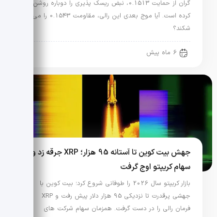
گران از حمایت 0.1513، نبض ریسک پذیری را دوباره روشن
کرده است. آیا موج بعدی این رالی، مقاومت 0.1543 را می
شکند؟
6 ماه پیش
جهش بیت کوین تا آستانه 95 هزار؛ XRP جرقه زد و
سهام کریپتو اوج گرفت
بازار کریپتو سال 2026 را طوفانی شروع کرد؛ بیت کوین با
جهشی پرقدرت تا نزدیکی 95 هزار دلار پیش رفت و XRP
فرمان رالی را در دست گرفت. همزمان سهام شرکت های