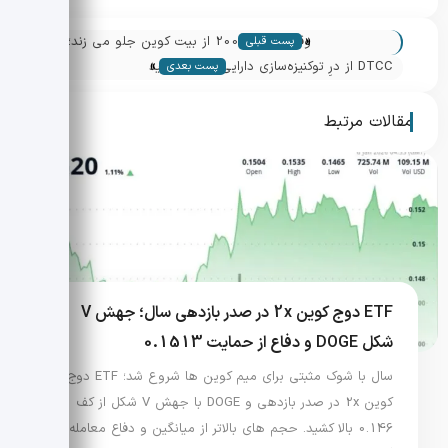
«
وقتی راسل 2000 از بیت کوین جلو می زند؛
پست قبلی
»
سیگنال های نقدینگی و چشم انداز بازار
DTCC از درِ توکنیزه‌سازی دارایی باز کرد؛ تایید
پست بعدی
غیرمستقیم SEC چه معنایی دارد؟
مقالات مرتبط
ETF دوج کوین 2x در صدر بازدهی سال؛ جهش V
شکل DOGE و دفاع از حمایت 0.1513
سال با شوک مثبتی برای میم کوین ها شروع شد؛ ETF دوج
کوین 2x در صدر بازدهی و DOGE با جهش V شکل از کف
0.146 بالا کشید. حجم های بالاتر از میانگین و دفاع معامله