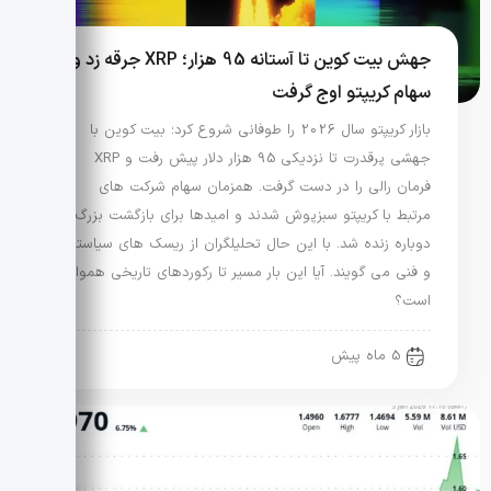
جهش بیت کوین تا آستانه 95 هزار؛ XRP جرقه زد و
سهام کریپتو اوج گرفت
بازار کریپتو سال 2026 را طوفانی شروع کرد؛ بیت کوین با
جهشی پرقدرت تا نزدیکی 95 هزار دلار پیش رفت و XRP
فرمان رالی را در دست گرفت. همزمان سهام شرکت های
مرتبط با کریپتو سبزپوش شدند و امیدها برای بازگشت بزرگ
دوباره زنده شد. با این حال تحلیلگران از ریسک های سیاستی
و فنی می گویند. آیا این بار مسیر تا رکوردهای تاریخی هموار
است؟
5 ماه پیش