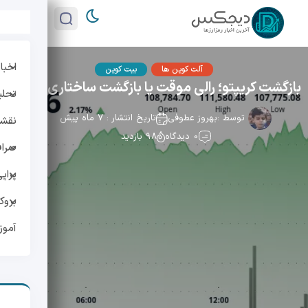
اخبار
آلت کوین ها
بیت کوین
بازگشت کریپتو؛ رالی موقت یا بازگشت ساختاری؟
تحلی
توسط :
بهروز عطوفی
تاریخ انتشار : 7 ماه پیش
نقشه 
0 دیدگاه
98 بازدید
صراف
پراپ
بروک
آمو