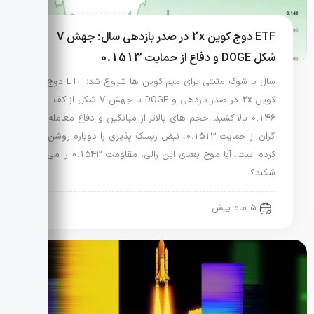
ETF دوج کوین 2x در صدر بازدهی سال؛ جهش V
شکل DOGE و دفاع از حمایت 0.1513
سال با شوک مثبتی برای میم کوین ها شروع شد؛ ETF دوج
کوین 2x در صدر بازدهی و DOGE با جهش V شکل از کف
0.146 بالا کشید. حجم های بالاتر از میانگین و دفاع معامله
گران از حمایت 0.1513، نبض ریسک پذیری را دوباره روشن
کرده است. آیا موج بعدی این رالی، مقاومت 0.1543 را می
شکند؟
5 ماه پیش