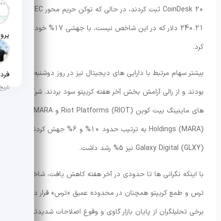
تاریخ ان
CoinDesk 20 ثبت کردند، در حالی که توکن حریم محور ZEC با
240.21 دلار که در این شاخص نیست، با جهشی 17% خودنمایی
کرد.
تاریخ ان
بیشتر سهام مرتبط با دارایی های دیجیتال نیز در روز دوشنبه سبز
تاریخ ان
بودند و از رالی آرامش بخش آخر هفته کریپتو سود بردند. شرکت
های ماینینگ بیت کوین Riot Platforms (RIOT) و MARA
Holdings (MARA) به ترتیب حدود 10% و 6% جهش کردند و
Galaxy Digital (GLXY) نیز 5% رشد داشت.
با اینکه نگرانی ها تا حدودی در آخر هفته کاهش یافت، شاخص
ترس و طمع کریپتو همچنان در محدوده عمیق «ترس» قرار دارد و
برخی تحلیلگران از پایان بازار گاوی و وقوع اصلاحات شدیدتر خبر