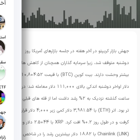
آخر
تاریخ انت
جهش بازار کریپتو در آخر هفته در جلسه بازارهای آمریکا روز
دوشنبه متوقف شد، زیرا سرمایه گذاران همچنان از کاهش های
تاریخ انت
بیشتر وحشت دارند. بیت کوین (BTC) با قیمت 110,804.52
دلار اواخر دوشنبه اندکی بالای 111,000 دلار معامله شد؛ در 24
تاریخ ان
ساعت گذشته نزدیک به 2% رشد داشت اما از قله های قبلی پایین
تر بود. اتر (ETH) با 3,981.54 دلار کمی زیر 4,000 دلار قرار
تاریخ ان
گرفت و در طول روز 0.2% افت کرد. XRP با 2.5044 دلار و
Chainlink (LINK) با 18.82 دلار بیشترین رشد را در شاخص