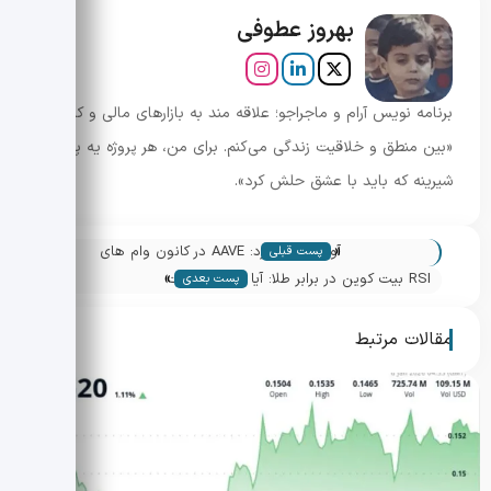
بهروز عطوفی
برنامه نویس آرام و ماجراجو؛ علاقه مند به بازارهای مالی و کریپتو.
«بین منطق و خلاقیت زندگی می‌کنم. برای من، هر پروژه یه پازل
شیرینه که باید با عشق حلش کرد».
«
آوه برمی خیزد: AAVE در کانون وام های
پست قبلی
»
توکنیزه
RSI بیت کوین در برابر طلا: آیا زمان بازگشت
پست بعدی
فرا رسیده؟
مقالات مرتبط