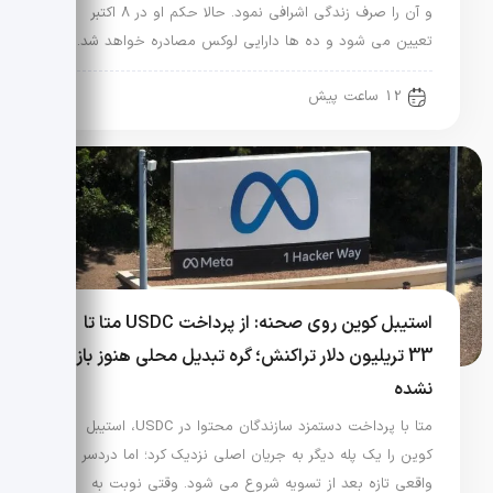
و آن را صرف زندگی اشرافی نمود. حالا حکم او در 8 اکتبر
تعیین می شود و ده ها دارایی لوکس مصادره خواهد شد.
12 ساعت پیش
استیبل کوین روی صحنه: از پرداخت USDC متا تا
33 تریلیون دلار تراکنش؛ گره تبدیل محلی هنوز باز
نشده
متا با پرداخت دستمزد سازندگان محتوا در USDC، استیبل
کوین را یک پله دیگر به جریان اصلی نزدیک کرد؛ اما دردسر
واقعی تازه بعد از تسویه شروع می شود. وقتی نوبت به