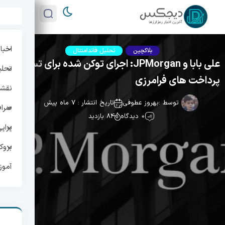
اخبار
بلاکچین
تحلیل فاندامنتال
علی بابا و JPMorgan: اجرای توکن شده برای تسهیل
تحلی
پرداخت های فرامرزی
نقشه 
توسط :
بهروز عطوفی
تاریخ انتشار : 7 ماه پیش
صراف
0 دیدگاه
84 بازدید
پراپ
بروک
آمو