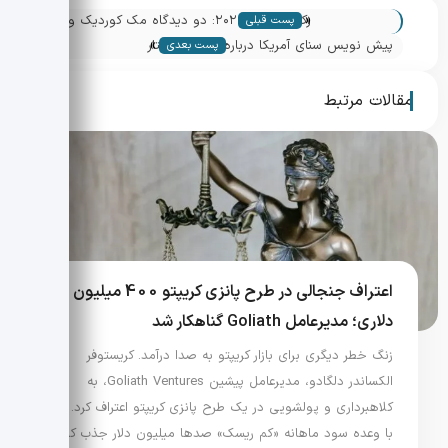
«
رکود کریپتو ۲۰۲۵: دو دیدگاه مک کوردیک و
پست قبلی
»
نیک کارتر
پیش نویس سنای آمریکا درباره قانون ساختار
پست بعدی
بازار: گامی مهم برای نظارت بر بازار کریپتو
مقالات مرتبط
اعتراف جنجالی در طرح پانزی کریپتو 400 میلیون
دلاری؛ مدیرعامل Goliath گناهکار شد
زنگ خطر دیگری برای بازار کریپتو به صدا درآمد. کریستوفر
الکساندر دلگادو، مدیرعامل پیشین Goliath Ventures، به
کلاهبرداری و پولشویی در یک طرح پانزی کریپتو اعتراف کرد. او
با وعده سود ماهانه «کم ریسک» صدها میلیون دلار جذب کرد