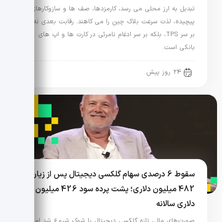
تبدیل به ارز محلی می رسد، کارمزدها، صف ها و سازوکارهای
پیچیده، لذت سرعت بلاک چین را می کاهند. رقابت بعدی نه
بر سر TPS، بلکه بر سر ادغام نامرئی در کارت ها و اپ های
بانکی است.
24 روز پیش
سقوط 6 درصدی سهام گلکسی دیجیتال پس از زیان
482 میلیون دلاری؛ پشت پرده سود 426 میلیون
دلاری سالانه
صورت‌های مالی تازه گلکسی دیجیتال با شوک شروع شد اما