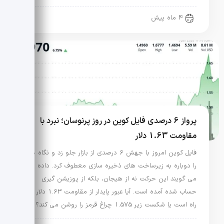
4 ماه پیش
پرواز 6 درصدی فایل کوین در روز پرنوسان؛ نبرد با
مقاومت 1.63 دلار
فایل کوین امروز با جهش 6 درصدی از بازار جلو زد و نگاه ها
را دوباره به زیرساخت های ذخیره سازی معطوف کرد. داده ها
می گویند این حرکت نه از هیجان، بلکه از پوزیشن گیری
حساب شده آمده است. آیا عبور پایدار از مقاومت 1.63 دلار در
راه است یا شکست زیر 1.575 چراغ قرمز را روشن می کند؟