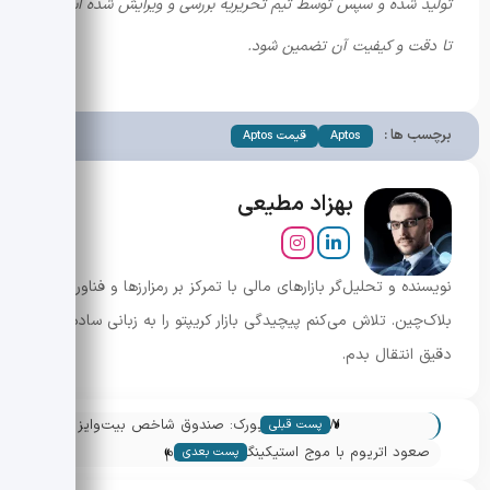
تولید شده و سپس توسط تیم تحریریه بررسی و ویرایش شده است
تا دقت و کیفیت آن تضمین شود.
برچسب ها :
Aptos
قیمت Aptos
بهزاد مطیعی
نویسنده و تحلیل‌گر بازارهای مالی با تمرکز بر رمزارزها و فناوری
بلاک‌چین. تلاش می‌کنم پیچیدگی بازار کریپتو را به زبانی ساده و
دقیق انتقال بدم.
«
BITW در نیویورک: صندوق شاخص بیت‌وایز
پست قبلی
»
چگونه چشم مؤسسات را به بازار کوین‌ها
صعود اتریوم با موج استیکینگ؛ ETF اتریوم
پست بعدی
دوخت؟
چطور بیت کوین را پشت سر گذاشت؟