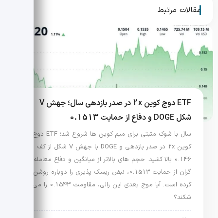
مقالات مرتبط
ETF دوج کوین 2x در صدر بازدهی سال؛ جهش V
شکل DOGE و دفاع از حمایت 0.1513
سال با شوک مثبتی برای میم کوین ها شروع شد؛ ETF دوج
کوین 2x در صدر بازدهی و DOGE با جهش V شکل از کف
0.146 بالا کشید. حجم های بالاتر از میانگین و دفاع معامله
گران از حمایت 0.1513، نبض ریسک پذیری را دوباره روشن
کرده است. آیا موج بعدی این رالی، مقاومت 0.1543 را می
شکند؟