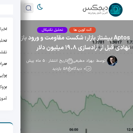
اخبار
آلت کوین ها
تحلیل تکنیکال
Aptos پیشتاز بازار: شکست مقاومت و ورود بازیگران
تحلی
نهادی قبل از آزادسازی ۱۹.۸ میلیون دلار
نقشه 
توسط :
بهزاد مطیعی
تاریخ انتشار : 5 ماه پیش
صراف
0 دیدگاه
56 بازدید
پراپ
بروک
آمو