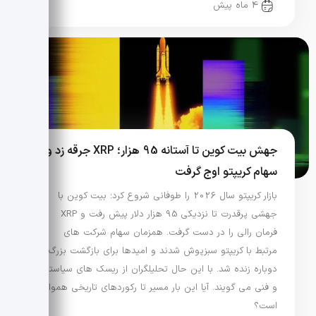
4 ماه پیش
جهش بیت کوین تا آستانه 95 هزار؛ XRP جرقه زد و
سهام کریپتو اوج گرفت
بازار کریپتو سال 2026 را طوفانی شروع کرد؛ بیت کوین با
جهشی پرقدرت تا نزدیکی 95 هزار دلار پیش رفت و XRP
فرمان رالی را در دست گرفت. همزمان سهام شرکت های
مرتبط با کریپتو سبزپوش شدند و امیدها برای بازگشت بزرگ
دوباره زنده شد. با این حال تحلیلگران از ریسک های سیاستی
و فنی می گویند. آیا این بار مسیر تا رکوردهای تاریخی هموار
است؟