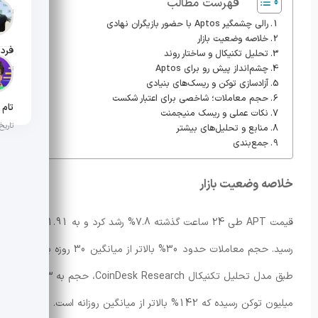
فهرست مطالب
تاریخ ان
رالی چشمگیر Aptos با حضور بازیگران نهادی
خلاصه وضعیت بازار
تحلیل تکنیکال و ساختار روند
چشم‌انداز پیش رو برای Aptos
تاریخ ان
آزادسازی توکن و ریسک‌های بنیادی
حجم معاملات؛ شاخصی برای اعتبار شکست
نکات عملی و ریسک منیجمنت
تاریخ ان
منابع و تحلیل‌های بیشتر
جمع‌بندی
خلاصه وضعیت بازار
قیمت APT طی 24 ساعت گذشته 7.8% رشد کرد و به 1.91 دلار
رسید. حجم معاملات حدود 30% بالاتر از میانگین 30 روزه بوده و
طبق مدل تحلیل تکنیکال CoinDesk Research، حجم به 4.83
میلیون توکن رسیده که 142% بالاتر از میانگین روزانه است. این