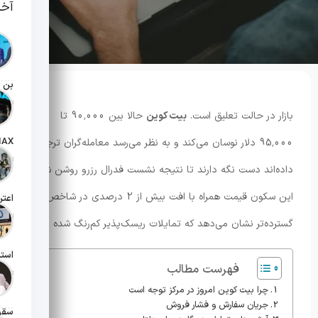
آخر
تاریخ انت
بازار در حالت تعلیق است.
بیت کوین
حالا بین 90٬000 تا
95٬000 دلار نوسان می‌کند و به نظر می‌رسد معامله‌گران ترجیح
تاریخ انت
داده‌اند دست نگه دارند تا نتیجه نشست فدرال رزرو روشن شود.
این سکون قیمت همراه با افت بیش از 2 درصدی در شاخص‌های
تاریخ انت
گسترده‌تر نشان می‌دهد که تمایلات ریسک‌پذیر کم‌رنگ شده است.
فهرست مطالب
تاریخ انت
چرا بیت کوین امروز در مرکز توجه است
جریان سفارش و فشار فروش