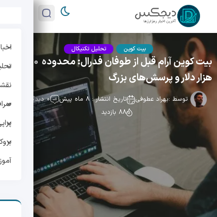
اخبار
بیت کوین
تحلیل تکنیکال
بیت کوین آرام قبل از طوفان فدرال: محدوده 90–95
تحلی
هزار دلار و پرسش‌های بزرگ
نقشه 
توسط :
بهراد عطوفی
تاریخ انتشار : 8 ماه پیش
0 دیدگاه
صراف
88 بازدید
پراپ
بروک
آمو