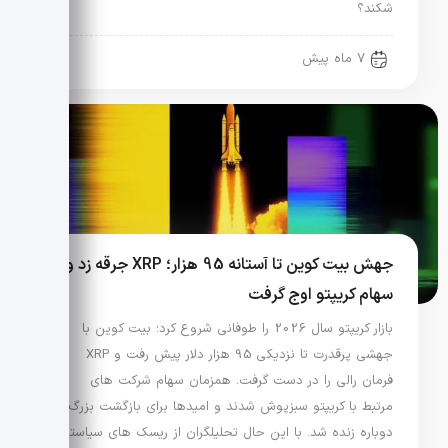
شکند؟
7 ماه پیش
جهش بیت کوین تا آستانه 95 هزار؛ XRP جرقه زد و
سهام کریپتو اوج گرفت
بازار کریپتو سال 2026 را طوفانی شروع کرد؛ بیت کوین با
جهشی پرقدرت تا نزدیکی 95 هزار دلار پیش رفت و XRP
فرمان رالی را در دست گرفت. همزمان سهام شرکت های
مرتبط با کریپتو سبزپوش شدند و امیدها برای بازگشت بزرگ
دوباره زنده شد. با این حال تحلیلگران از ریسک های سیاستی