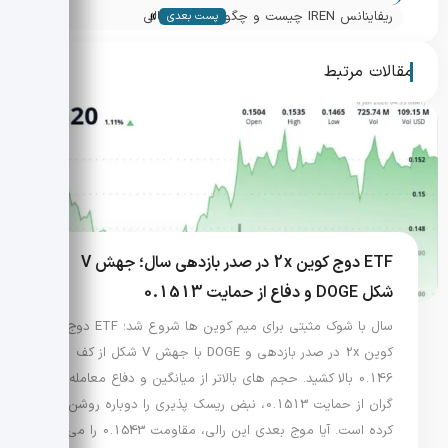
»
تسویه آنی و سوددهی زنجیره‌ای
ریفاینانس IREN چیست و چگونه ساختار مالی
پست بعدی
این ماینر بیت کوین را تقویت کرد؟
مقالات مرتبط
ETF دوج کوین 2x در صدر بازدهی سال؛ جهش V
شکل DOGE و دفاع از حمایت 0.1513
سال با شوک مثبتی برای میم کوین ها شروع شد؛ ETF دوج
کوین 2x در صدر بازدهی و DOGE با جهش V شکل از کف
0.146 بالا کشید. حجم های بالاتر از میانگین و دفاع معامله
گران از حمایت 0.1513، نبض ریسک پذیری را دوباره روشن
کرده است. آیا موج بعدی این رالی، مقاومت 0.1543 را می