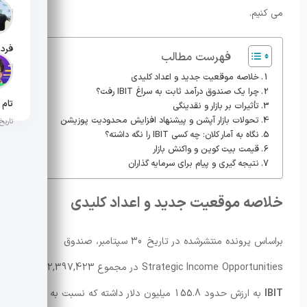
می کنیم.
تاریخ ان
فهرست مطالب
تاریخ ان
خلاصه موقعیت جدید و اعداد کلیدی
چرا یک صندوق درآمد ثابت به سراغ IBIT رفت؟
تأثیرات بر بازار و نقدینگی
تحولات بازار آپشن و پیشنهاد افزایش محدودیت پوزیشن
تاریخ ان
نگاه به آمار کلان: چه کسی IBIT را نگه داشته؟
قیمت بیت کوین و واکنش بازار
نتیجه گیری و پیام برای سرمایه گذاران
خلاصه موقعیت جدید و اعداد کلیدی
براساس پرونده منتشرشده در تاریخ 30 سپتامبر، صندوق
Strategic Income Opportunities در مجموع 2,397,423 سهم
IBIT
به ارزش حدود 155.8 میلیون دلار داشته که نسبت به پایان