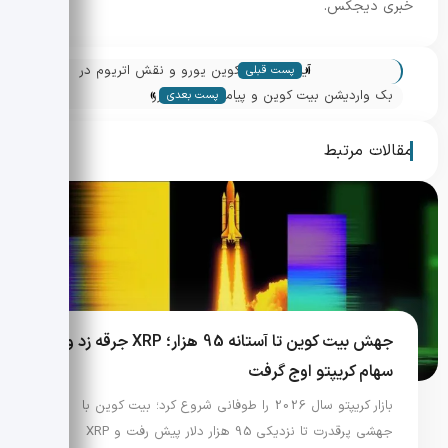
خبری دیجکس.
«
آینده استیبل کوین یورو و نقش اتریوم در
پست قبلی
»
بازگشت بازار کریپتو
بک واردیشن بیت کوین و پیامدهای فیوچرز
پست بعدی
منفی برای بازار
مقالات مرتبط
جهش بیت کوین تا آستانه 95 هزار؛ XRP جرقه زد و
سهام کریپتو اوج گرفت
بازار کریپتو سال 2026 را طوفانی شروع کرد؛ بیت کوین با
جهشی پرقدرت تا نزدیکی 95 هزار دلار پیش رفت و XRP