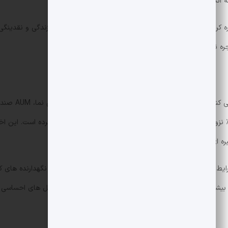
ره کرده است، بسیاری از این فروش ها بیشتر انگیزه های سبک زندگی و نقدینگی د
1.33 میلیون BTC کاهش یافته که معادل حدود 3.6٪ نزول اس
 هدایت شده تا خروج سرمایه گسترده از ETFها.
 شرایط یک هشدار است: وقتی عرضه بلندمدت کاهش می یابد و نگهدارنده های کوت
بیشتر احساسات بازار و شاخص های مرتبط می توانید به تحلیل های احساسی م