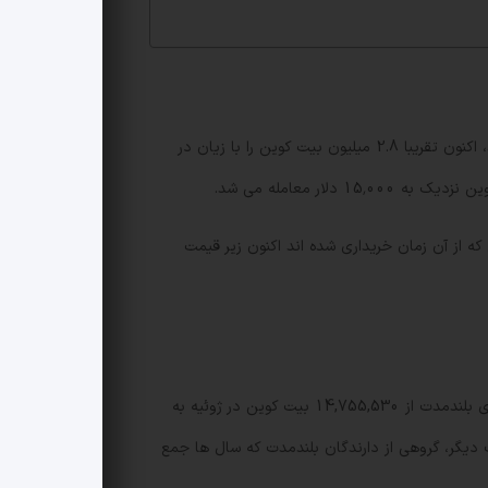
، نگهدارنده های کوتاه مدت (STHs) که به صورت تعریفی کمتر از 155 روز بیت کوین را نگه داشته اند، اکنون تقریبا 2.8 میلیون بیت کوین را با زیان در
104٬00 دلار بود، یعنی تقریباً تمام کوین هایی که از آن زمان خریداری شده اند اکنون زیر قیمت
در مقابل، داده ها نشان می دهد که دارندگان بلندمدت (LTHs) همچنان مشغول توزیع کوین های خود هستند. عرضه نگهدارنده های بلندمدت از 14,755,530 بیت کوین در ژوئیه به
 اختیار این گروه قرار دارد. به عبارت دیگر، گروهی از دارندگان بلندمدت که سال ها جمع