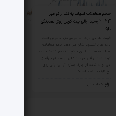
حجم معاملات اسپات به کف از نوامبر
2023 رسید؛ رالی بیت کوین روی نقدینگی
نازک
قیمت ها می تازند، اما موتور بازار خاموش است.
داده های گلسنود نشان می دهد حجم معاملات
اسپات به ضعیف ترین سطح از نوامبر 2023 سقوط
کرده است. وقتی سوخت کافی نباشد، هر جرقه ای
می تواند شعله ای بزرگ بسازد. آیا این رالی روی
یخ نازک بنا شده است؟
7 ماه پیش