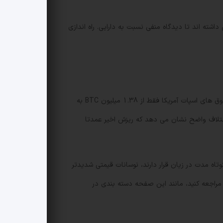
اشته اند تا دیدگاه منفی نسبت به دارایی. راه اندازی
اندازه گیری AUM به واحد BTC (به جای دلار) کمک می کند تا تحریف های ناشی از نوسان قیمت حذف شود. در این نما، AUM صندوق های اسپات آمریکا فقط از 1.38 میلیون BTC به
ت، در حالی که قیمت بیت کوین حدود 25٪ ریزش کرده است. این اختلاف واضح نشان می دهد که ریزش اخیر عمدتا
اه مدت در زیان قرار دارند، نوسانات قیمتی شدیدتر
راجعه کنید، مانند این صفحه دسته بندی در