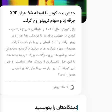
جهش بیت کوین تا آستانه 95 هزار؛ XRP
جرقه زد و سهام کریپتو اوج گرفت
بازار کریپتو سال 2026 را طوفانی شروع کرد؛ بیت
کوین با جهشی پرقدرت تا نزدیکی 95 هزار دلار
پیش رفت و XRP فرمان رالی را در دست گرفت.
همزمان سهام شرکت های مرتبط با کریپتو سبزپوش
شدند و امیدها برای بازگشت بزرگ دوباره زنده شد.
با این حال تحلیلگران از ریسک های سیاستی و فنی
می گویند. آیا این بار مسیر تا رکوردهای تاریخی
هموار است؟
7 ماه پیش
دیدگاهتان را بنویسید