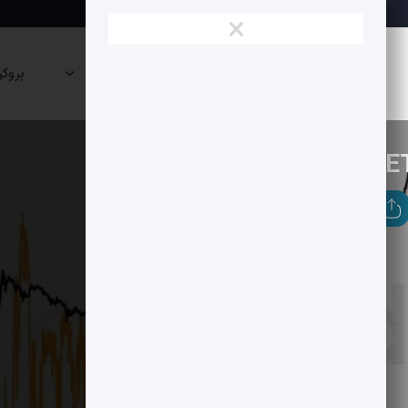
×
نقشه
صرافی
پراپی
بروکر
بازار
ها
ها
بیت کوین
تحلیل سنتیمنتال