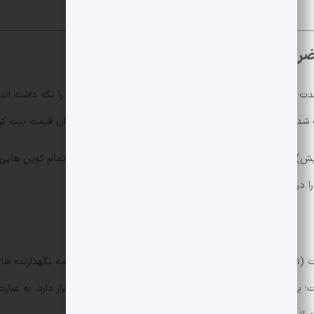
ضرر
یمت بیت کوین نزدیک به 15٬000 دلار معامله می شد.
نکته مهم این است که در تاریخ 15 ژوئن (155 روز پیش) قیمت بیت کوین حدود 0
را در بین سرمایه گذاران کوتاه مدت تشدید می کند.
14,302,998 بیت کوین تا 16 نوامبر کاهش یافته است؛ یعنی حدود 452,532 بیت کوین کمتر در