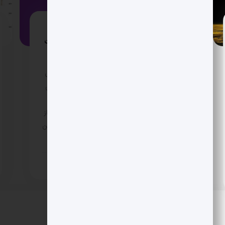
تام لی: بیت کوین هنوز سقف نزده؛ رکورد
تازه تا پایان ژانویه 2026 و اتریوم به شدت
کمتر از ارزش واقعی
تام لی می گوید هنوز وقت خداحافظی با رشدهای
بزرگ نیست. او احتمال می دهد بیت کوین همین
ماه رکورد تازه بزند و 2026 را سالی دو نیمه اما
مثبت برای کریپتو می داند. در طرف دیگر، اتریوم از
نظر او وارد ابرچرخه شده و به طرز چشمگیری پایین
تر از ارزش ذاتی معامله می شود.
7 ماه پیش