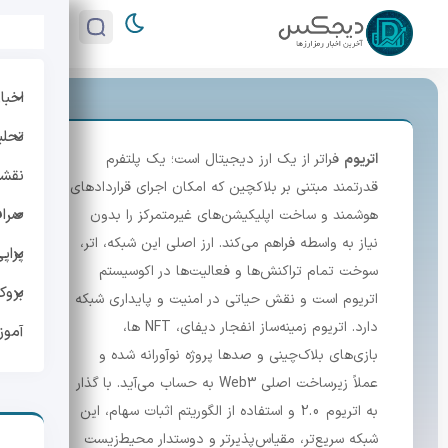
اخبار
تحلی
اتریوم
فراتر از یک ارز دیجیتال است؛ یک پلتفرم
نقشه 
قدرتمند مبتنی بر بلاکچین که امکان اجرای قراردادهای
صراف
هوشمند و ساخت اپلیکیشن‌های غیرمتمرکز را بدون
نیاز به واسطه فراهم می‌کند. ارز اصلی این شبکه، اتر،
پراپ
سوخت تمام تراکنش‌ها و فعالیت‌ها در اکوسیستم
بروک
اتریوم است و نقش حیاتی در امنیت و پایداری شبکه
دارد. اتریوم زمینه‌ساز انفجار دیفای، NFT‌ ها،
آمو
بازی‌های بلاک‌چینی و صدها پروژه نوآورانه شده و
عملاً زیرساخت اصلی Web3 به حساب می‌آید. با گذار
به اتریوم 2.0 و استفاده از الگوریتم اثبات سهام، این
شبکه سریع‌تر، مقیاس‌پذیرتر و دوستدار محیط‌زیست