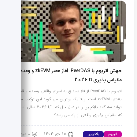
جهش اتریوم با PeerDAS: آغاز عصر zkEVM و وعده
مقیاس پذیری تا 2026
اتریوم با PeerDAS از فاز تحقیق به اجرای واقعی رسیده و قدم
بعدی، zkEVM است. ویتالیک بوترین می گوید این ترکیب می
تواند سه گانه بلاکچین را در عمل حل کند. آیا 2026 سالی است
که مقیاس پذیری واقعی از راه می رسد؟
15 دی 1404
0 دیدگاه
اتریوم
بلاکچین