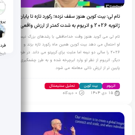
تاریخ ان
تام لی: بیت کوین هنوز سقف نزده؛ رکورد تازه تا پایان
ژانویه 2026 و اتریوم به شدت کمتر از ارزش واقعی
تاریخ ان
تام لی می گوید هنوز وقت خداحافظی با رشدهای بزرگ نیست.
او احتمال می دهد بیت کوین همین ماه رکورد تازه بزند و
2026 را سالی دو نیمه اما مثبت برای کریپتو می داند. در طرف
تاریخ ان
دیگر، اتریوم از نظر او وارد ابرچرخه شده و به طرز چشمگیری
پایین تر از ارزش ذاتی معامله می شود.
اتریوم
بیت کوین
تحلیل سنتیمنتال
15 دی 1404
0 دیدگاه