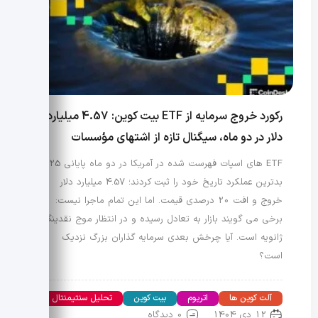
رکورد خروج سرمایه از ETF بیت کوین: 4.57 میلیارد
دلار در دو ماه، سیگنال تازه از اشتهای مؤسسات
ETF های اسپات فهرست شده در آمریکا در دو ماه پایانی 2025
بدترین عملکرد تاریخ خود را ثبت کردند؛ 4.57 میلیارد دلار
خروج و افت 20 درصدی قیمت. اما این تمام ماجرا نیست:
برخی می گویند بازار به تعادل رسیده و در انتظار موج نقدینگی
ژانویه است. آیا چرخش بعدی سرمایه گذاران بزرگ نزدیک
است؟
آلت کوین ها
اتریوم
بیت کوین
تحلیل سنتیمنتال
12 دی 1404
0 دیدگاه