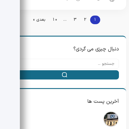
1
2
3
…
10
بعدی »
دنبال چیزی می گردی؟
آخرین پست ها