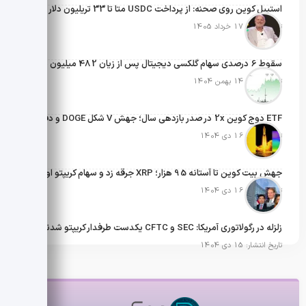
استیبل کوین روی صحنه: از پرداخت USDC متا تا 33 تریلیون دلار تراکنش؛ گره تبدیل محلی هنوز باز نشده
تاریخ انتشار: 17 خرداد 1405
سقوط 6 درصدی سهام گلکسی دیجیتال پس از زیان 482 میلیون دلاری؛ پشت پرده سود 426 میلیون دلاری سالانه
تاریخ انتشار: 14 بهمن 1404
ETF دوج کوین 2x در صدر بازدهی سال؛ جهش V شکل DOGE و دفاع از حمایت 0.1513
تاریخ انتشار: 16 دی 1404
جهش بیت کوین تا آستانه 95 هزار؛ XRP جرقه زد و سهام کریپتو اوج گرفت
تاریخ انتشار: 16 دی 1404
زلزله در رگولاتوری آمریکا: SEC و CFTC یکدست طرفدار کریپتو شدند
تاریخ انتشار: 15 دی 1404