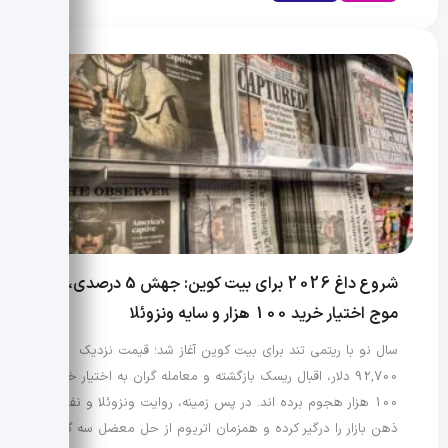
شروع داغ 2026 برای بیت کوین: جهش 5 درصدی،
موج اختیار خرید 100 هزار و سایه ونزوئلا
سال نو با ریتمی تند برای بیت کوین آغاز شد؛ قیمت نزدیک
92,700 دلار، اقبال ریسک بازگشته و معامله گران به اختیار خرید
100 هزار هجوم برده اند. در پس زمینه، روایت ونزوئلا و نفت
ذهن بازار را درگیر کرده و همزمان اتریوم از حل معضل سه گانه