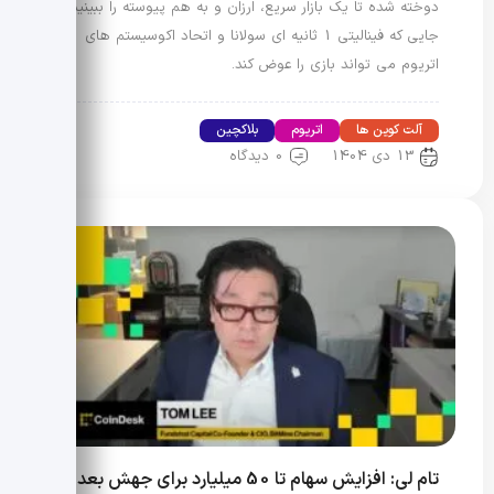
دوخته شده تا یک بازار سریع، ارزان و به هم پیوسته را ببینیم؛
جایی که فینالیتی 1 ثانیه ای سولانا و اتحاد اکوسیستم های
اتریوم می تواند بازی را عوض کند.
آلت کوین ها
اتریوم
بلاکچین
13 دی 1404
0 دیدگاه
تام لی: افزایش سهام تا 50 میلیارد برای جهش بعدی؛