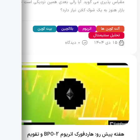
مقیاس پذیری می گوید. آیا رالی بعدی همین نزدیکی است یا
بازار هنوز به یک شوک کلان نیاز دارد؟
آلت کوین ها
اتریوم
بلاکچین
بیت کوین
تحلیل سنتیمنتال
15 دی 1404
0 دیدگاه
هفته پیش رو: هاردفورک اتریوم BPO-2 و تقویم