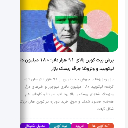
پرش بیت کوین بالای 91 هزار دلار؛ 180 میلیون دلار
لیکویید و ونزوئلا جرقه ریسک بازار
بازار رمزارزها با جهش بیت کوین از 91 هزار دلار جان تازه
گرفت؛ لیکویید 180 میلیون دلاری فیوچرز و خبرهای داغ
ونزوئلا، اشتهای ریسک را بالا برد. اتر، سولانا و کاردانو هم
هم‌قدم صعود شدند و موج خرید دوباره در کوین های بزرگ
شکل گرفت.
آلت کوین ها
اتریوم
بیت کوین
تحلیل تکنیکال