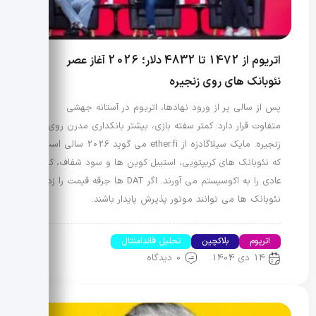
اتریوم از 1472 تا 4832 دلار؛ 2026 آغاز عصر
نئوبانک های روی زنجیره
پس از سالی پر از ورود نهادها، اتریوم در آستانه جهشی
متفاوت قرار دارد: کمتر سفته بازی، بیشتر بانکداری مدرن روی
زنجیره. مایک سیلاگادزه از ether.fi می گوید 2026 سالی است
که نئوبانک های کریپتویی، استیبل کوین ها و سود شفاف، کاربر
عادی را به اکوسیستم می آورند. اگر DAT ها جرقه قیمت را زدند،
نئوبانک ها می توانند موتور پذیرش پایدار باشند.
اتریوم
بلاکچین
تحلیل فاندامنتال
14 دی 1404
0 دیدگاه