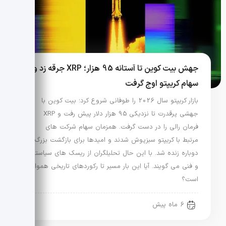
جهش بیت کوین تا آستانه 95 هزار؛ XRP جرقه زد و
سهام کریپتو اوج گرفت
بازار کریپتو سال 2026 را طوفانی شروع کرد؛ بیت کوین با
جهشی پرقدرت تا نزدیکی 95 هزار دلار پیش رفت و XRP
فرمان رالی را در دست گرفت. همزمان سهام شرکت های
مرتبط با کریپتو سبزپوش شدند و امیدها برای بازگشت بزرگ
دوباره زنده شد. با این حال تحلیلگران از ریسک های سیاستی
و فنی می گویند. آیا این بار مسیر تا رکوردهای تاریخی هموار
است؟
6 ماه پیش