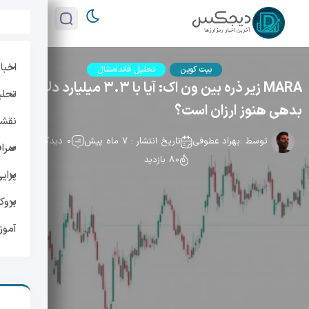
اخبار
بیت کوین
تحلیل فاندامنتال
MARA زیر ذره بین ون اک: آیا با ۳.۳ میلیارد دلار
تحلی
بدهی هنوز ارزان است؟
نقشه 
توسط :
بهراد عطوفی
تاریخ انتشار : 7 ماه پیش
0 دیدگاه
صراف
80 بازدید
پراپ
بروک
آمو