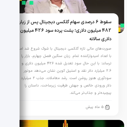
سقوط 6 درصدی سهام گلکسی دیجیتال پس از زیان
482 میلیون دلاری؛ پشت پرده سود 426 میلیون
دلاری سالانه
صورت‌های مالی تازه گلکسی دیجیتال با شوک شروع شد اما
با اعداد امیدوارکننده تمام. زیان سنگین فصل چهارم، بازار را
ترساند؛ با این حال سود تعدیل شده 426 میلیون دلاری و
2.6 میلیارد دلار نقد و استیبل کوین نشان می‌دهد موتور
سودآوری هنوز روشن است. رشد معاملات، جذب 2 میلیارد
دلار ورودی خالص و جهش ظرفیت زیرساخت، داستان را
پیچیده‌تر و جذاب‌تر می‌کند.
5 ماه پیش