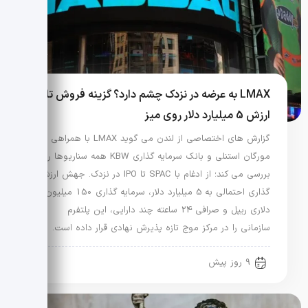
LMAX به عرضه در نزدک چشم دارد؟ گزینه فروش تا
ارزش 5 میلیارد دلار روی میز
گزارش های اختصاصی از لندن می گوید LMAX با همراهی
مورگان استنلی و بانک سرمایه گذاری KBW همه سناریوها را
بررسی می کند؛ از ادغام با SPAC تا IPO در نزدک. جهش ارزش
گذاری احتمالی به 5 میلیارد دلار، سرمایه گذاری 150 میلیون
دلاری ریپل و صرافی 24 ساعته چند دارایی، این پلتفرم
سازمانی را در مرکز موج تازه پذیرش نهادی قرار داده است.
9 روز پیش