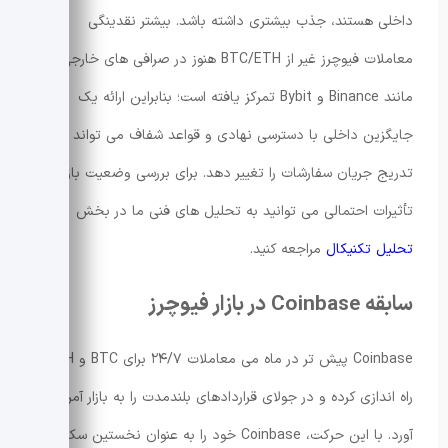
داخلی هستند، جذب بیشتری داشته باشد. بیشتر نقدینگی
معاملات فیوچرز غیر از BTC/ETH هنوز در صرافی های خارجی
مانند Binance و Bybit تمرکز یافته است؛ بنابراین ارائه یک
جایگزین داخلی با دسترسی نهادی و قواعد شفاف می تواند به
تدریج جریان سفارشات را تغییر دهد. برای بررسی وضعیت بازار و
تأثیرات احتمالی می توانید به تحلیل های فنی ما در بخش
تحلیل تکنیکال
مراجعه کنید.
سابقه Coinbase در بازار فیوچرز
Coinbase پیش تر در ماه می معاملات ۲۴/۷ برای BTC و ETH را
راه اندازی کرده و در جولای قراردادهای بلندمدت را به بازار آمریکا
آورد. با این حرکت، Coinbase خود را به عنوان نخستین سکوی