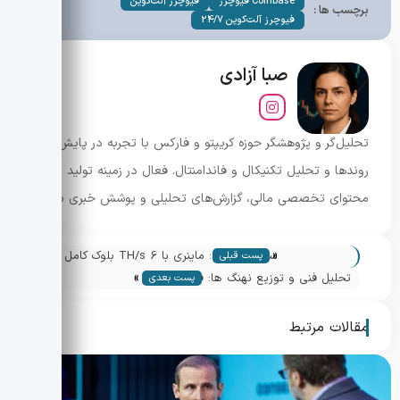
Coinbase فیوچرز
فیوچرز آلت‌کوین
برچسب ها :
فیوچرز آلت‌کوین 24/7
صبا آزادی
تحلیل‌گر و پژوهشگر حوزه کریپتو و فارکس با تجربه در پایش
روندها و تحلیل تکنیکال و فاندامنتال. فعال در زمینه تولید
محتوای تخصصی مالی، گزارش‌های تحلیلی و پوشش خبری بازار.
«
سولو ماینینگ: ماینری با 6 TH/s بلوک کامل
پست قبلی
»
بیت کوین را استخراج کرد
تحلیل فنی و توزیع نهنگ ها: فشار فروش
پست بعدی
روی XRP و نشانه های برگشتی
مقالات مرتبط