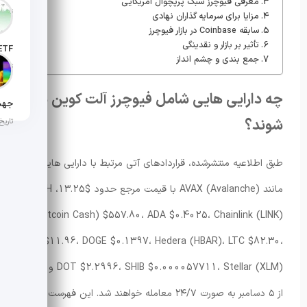
معرفی فیوچرز سبک پرپچوال آمریکایی
تاریخ انت
مزایا برای سرمایه گذاران نهادی
سابقه Coinbase در بازار فیوچرز
تأثیر بر بازار و نقدینگی
جمع بندی و چشم انداز
تاریخ ان
چه دارایی هایی شامل فیوچرز آلت کوین می
شوند؟
تاریخ ان
طبق اطلاعیه منتشرشده، قراردادهای آتی مرتبط با دارایی هایی
مانند AVAX (Avalanche) با قیمت مرجع حدود $13.25، BCH
(Bitcoin Cash) $557.80، ADA $0.4025، Chainlink (LINK)
$11.96، DOGE $0.1397، Hedera (HBAR)، LTC $82.30،
DOT $2.2996، SHIB $0.000057711، Stellar (XLM) و SUI
از ۵ دسامبر به صورت ۲۴/۷ معامله خواهند شد. این فهرست