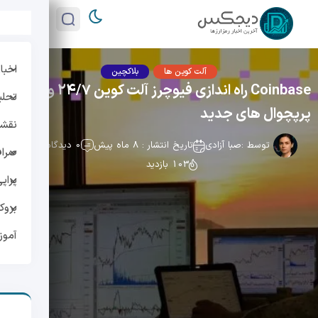
اخبار
آلت کوین ها
بلاکچین
Coinbase راه اندازی فیوچرز آلت کوین ۲۴/۷ و
تحلی
پرپچوال های جدید
نقشه 
توسط :
صبا آزادی
تاریخ انتشار : 8 ماه پیش
0 دیدگاه
صراف
103 بازدید
پراپ
بروک
آمو