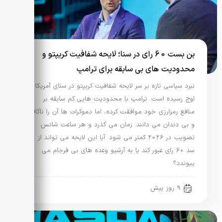
بن بست 60 رای در سنا؛ لایحه شفافیت کریپتو و
محدودیت های بی سابقه برای ترامپ
نبرد سیاسی تازه بر سر لایحه شفافیت کریپتو در سنای آمریکا به
اوج رسیده است. ترامپ با محدودیت هایی کم سابقه بر
منافع رمزارزی خود موافقت کرده، اما دموکرات ها آن را ناکافی
و بی دندان می دانند. زمان می گذرد و هر ساعت شانس
تصویب در 2026 کمتر می شود. آیا این لایحه می تواند از
سد 60 رای عبور کند یا به آرشیو وعده های بی فرجام می
پیوندد؟
9 روز پیش