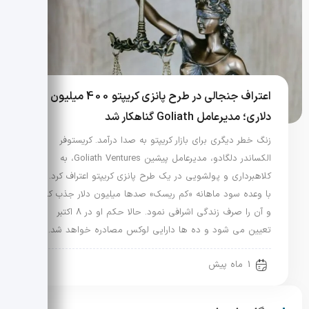
اعتراف جنجالی در طرح پانزی کریپتو 400 میلیون
دلاری؛ مدیرعامل Goliath گناهکار شد
زنگ خطر دیگری برای بازار کریپتو به صدا درآمد. کریستوفر
الکساندر دلگادو، مدیرعامل پیشین Goliath Ventures، به
کلاهبرداری و پولشویی در یک طرح پانزی کریپتو اعتراف کرد. او
با وعده سود ماهانه «کم ریسک» صدها میلیون دلار جذب کرد
و آن را صرف زندگی اشرافی نمود. حالا حکم او در 8 اکتبر
تعیین می شود و ده ها دارایی لوکس مصادره خواهد شد.
1 ماه پیش