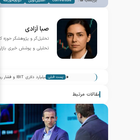
برچسب ها :
CoinVertible
استیبل‌کوین
دویچه‌بورسه
صبا آزادی
تحلیل‌گر و پژوهشگر حوزه ک
تحلیلی و پوشش خبری بازار.
«
خروج 1.26 میلیارد دلاری IBIT و فشار روی ETF بیت کوین
پست قبلی
مقالات مرتبط