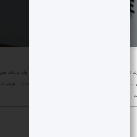
دویچه بورسه و Societe Generale–FORGE برنامه دا
ی تسویه و مدیریت وثیقه و افزایش نقدینگی در پلتفرم های دیجیتال فراهم کند.
ت.