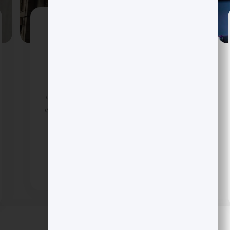
LMAX به عرضه در نزدک چشم دارد؟ گزینه
فروش تا ارزش 5 میلیارد دلار روی میز
گزارش های اختصاصی از لندن می گوید LMAX با
همراهی مورگان استنلی و بانک سرمایه گذاری
KBW همه سناریوها را بررسی می کند؛ از ادغام با
SPAC تا IPO در نزدک. جهش ارزش گذاری احتمالی
به 5 میلیارد دلار، سرمایه گذاری 150 میلیون دلاری
ریپل و صرافی 24 ساعته چند دارایی، این پلتفرم
سازمانی را در مرکز موج تازه پذیرش نهادی قرار
داده است.
11 روز پیش