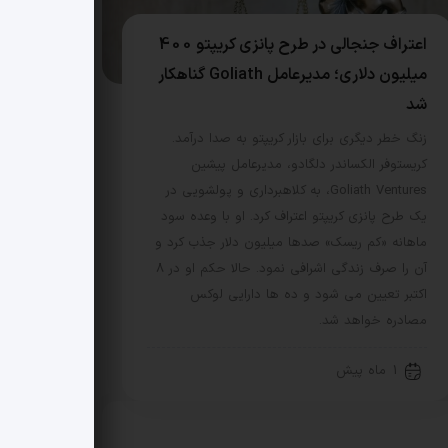
اعتراف جنجالی در طرح پانزی کریپتو 400
میلیون دلاری؛ مدیرعامل Goliath گناهکار
شد
زنگ خطر دیگری برای بازار کریپتو به صدا درآمد.
کریستوفر الکساندر دلگادو، مدیرعامل پیشین
Goliath Ventures، به کلاهبرداری و پولشویی در
یک طرح پانزی کریپتو اعتراف کرد. او با وعده سود
ماهانه «کم ریسک» صدها میلیون دلار جذب کرد و
آن را صرف زندگی اشرافی نمود. حالا حکم او در 8
اکتبر تعیین می شود و ده ها دارایی لوکس
مصادره خواهد شد.
1 ماه پیش