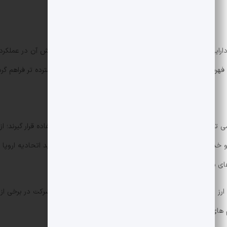
مکاری، آزمایش CoinVertible به عنوان دارایی تسویه برای جریان های کاری اوراق و وثیقه و بررسی ن
هرست کند تا از نقدینگی پشتیبانی شود و امکان استفادهٔ گسترده تر فراهم گرد
های سنتی باشد.
گفتنی است که این مشارکت در کنار آزمایش های جاری ارز دیجیتال بانک مرکزی (CBDC
م های پرداخت و تسویه دیجیتال در سطح کلان باشد.