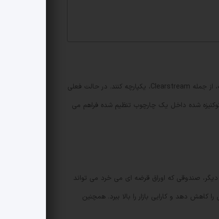
شرکت ها توافقنامه ای امضا کردند تا توکن های CoinVertible یورویی و دلاری SG‑FORGE را با عملیات پس از معاملهٔ دویچه بورسه، از جمله Clearstream، یکپارچه کنند. در حالت فعلی
ل توکنیزه شده داخل یک چارچوب تنظیم شده فراهم می
 دیگر، صندوقی که اوراق قرضه ای می خرد می تواند
ا کاهش دهد و کارایی بازار را بالا ببرد. همچنین