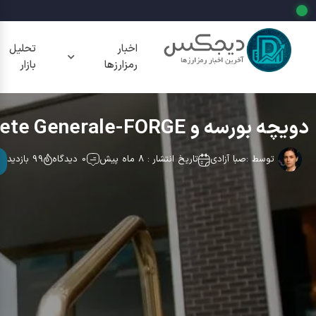
اخبار
تحلیل
رمزارزها
بازار
دویچه بورسه و Societe Generale-FORGE: ادغام CoinVertible و گسترش استیبل کوین در بازارهای اروپا
توسط :
صبا آزادی
تاریخ انتشار : 8 ماه پیش
0 دیدگاه
99 بازدید