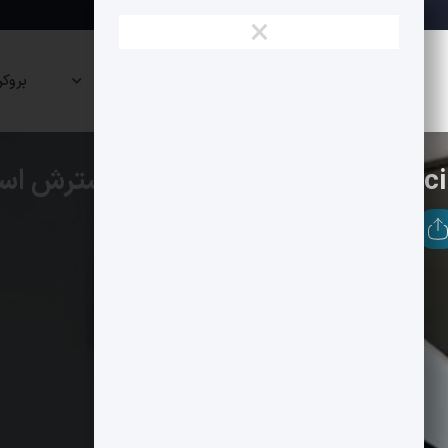
×
نقشه
صرافی
پراپی
بروکر
بازار
ها
ها
بلاکچین