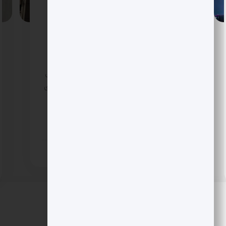
LMAX به عرضه در نزدک چشم دارد؟ گزینه
فروش تا ارزش 5 میلیارد دلار روی میز
گزارش های اختصاصی از لندن می گوید LMAX با
همراهی مورگان استنلی و بانک سرمایه گذاری
KBW همه سناریوها را بررسی می کند؛ از ادغام با
SPAC تا IPO در نزدک. جهش ارزش گذاری احتمالی
به 5 میلیارد دلار، سرمایه گذاری 150 میلیون دلاری
ریپل و صرافی 24 ساعته چند دارایی، این پلتفرم
سازمانی را در مرکز موج تازه پذیرش نهادی قرار
داده است.
11 روز پیش