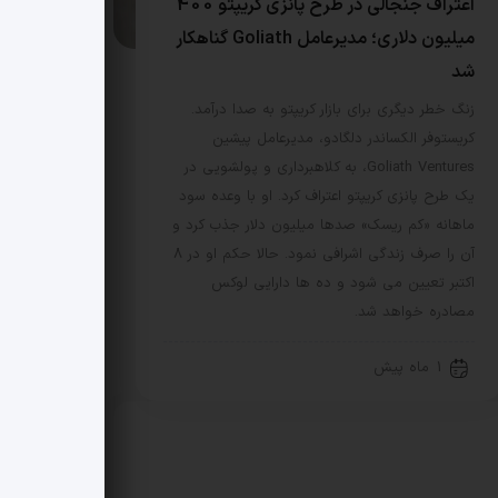
اعتراف جنجالی در طرح پانزی کریپتو 400
میلیون دلاری؛ مدیرعامل Goliath گناهکار
شد
زنگ خطر دیگری برای بازار کریپتو به صدا درآمد.
کریستوفر الکساندر دلگادو، مدیرعامل پیشین
Goliath Ventures، به کلاهبرداری و پولشویی در
یک طرح پانزی کریپتو اعتراف کرد. او با وعده سود
ماهانه «کم ریسک» صدها میلیون دلار جذب کرد و
آن را صرف زندگی اشرافی نمود. حالا حکم او در 8
اکتبر تعیین می شود و ده ها دارایی لوکس
مصادره خواهد شد.
1 ماه پیش