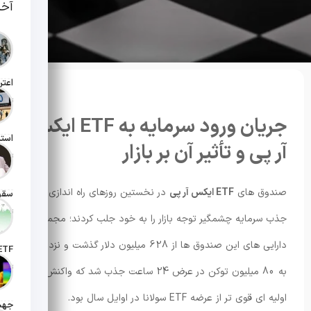
آخر
تاریخ انت
جریان ورود سرمایه به ETF ایکس
آر پی و تأثیر آن بر بازار
تاریخ انت
صندوق های
ETF ایکس آر پی
در نخستین روزهای راه اندازی با
تاریخ انت
جذب سرمایه چشمگیر توجه بازار را به خود جلب کردند؛ مجموع
دارایی های این صندوق ها از 628 میلیون دلار گذشت و نزدیک
تاریخ ان
به 80 میلیون توکن در عرض 24 ساعت جذب شد که واکنش
اولیه ای قوی تر از عرضه ETF سولانا در اوایل سال بود.