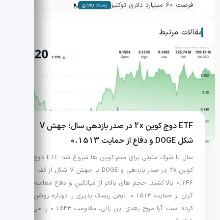
»
ورود ETF‌های اسپات آمریکا
فرصت 60 میلیارد دلاری توکنیزه سازی دارایی
پست بعدی
ها در فیلیپین تا 2030
مقالات مرتبط
ETF دوج کوین 2x در صدر بازدهی سال؛ جهش V
شکل DOGE و دفاع از حمایت 0.1513
سال با شوک مثبتی برای میم کوین ها شروع شد؛ ETF دوج
کوین 2x در صدر بازدهی و DOGE با جهش V شکل از کف
0.146 بالا کشید. حجم های بالاتر از میانگین و دفاع معامله
گران از حمایت 0.1513، نبض ریسک پذیری را دوباره روشن
کرده است. آیا موج بعدی این رالی، مقاومت 0.1543 را می