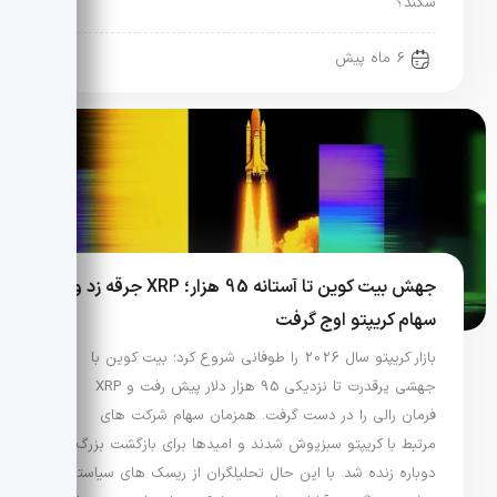
شکند؟
6 ماه پیش
جهش بیت کوین تا آستانه 95 هزار؛ XRP جرقه زد و
سهام کریپتو اوج گرفت
بازار کریپتو سال 2026 را طوفانی شروع کرد؛ بیت کوین با
جهشی پرقدرت تا نزدیکی 95 هزار دلار پیش رفت و XRP
فرمان رالی را در دست گرفت. همزمان سهام شرکت های
مرتبط با کریپتو سبزپوش شدند و امیدها برای بازگشت بزرگ
دوباره زنده شد. با این حال تحلیلگران از ریسک های سیاستی