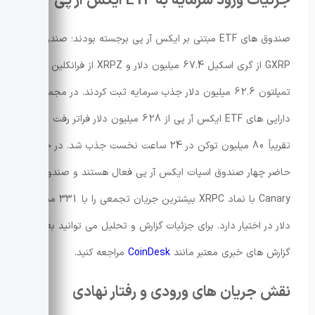
جزئیات ورود سرمایه به ETF ایکس آر پی
صندوق های ETF مبتنی بر ایکس آر پی برجسته بودند؛ صندوق
GXRP از گری اسکیل 67.4 میلیون دلار و XRPZ از فرانکلین
تمپلتون 62.6 میلیون دلار جذب سرمایه ثبت کردند. در مجموع
دارایی های ETF ایکس آر پی از 628 میلیون دلار فراتر رفت و
تقریباً 80 میلیون توکن در 24 ساعت نخست جذب شد. در حال
حاضر چهار صندوق اسپات ایکس آر پی فعال هستند و صندوق
Canary با نماد XRPC بیشترین جریان تجمعی را با 331 میلیون
دلار در اختیار دارد. برای جزئیات گزارش و تحلیل می توانید به
گزارش های خبری معتبر مانند
CoinDesk
مراجعه کنید.
نقش جریان های ورودی و رفتار نهادی