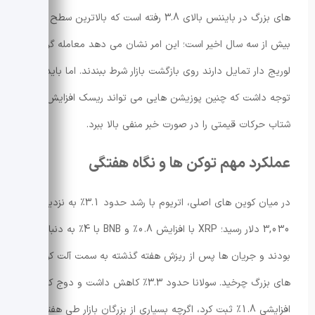
های بزرگ در بایننس بالای 3.8 رفته است که بالاترین سطح در
بیش از سه سال اخیر است؛ این امر نشان می دهد معامله گران
لوریج دار تمایل دارند روی بازگشت بازار شرط ببندند. اما باید
توجه داشت که چنین پوزیشن هایی می تواند ریسک افزایش
شتاب حرکات قیمتی را در صورت خبر منفی بالا ببرد.
عملکرد مهم توکن ها و نگاه هفتگی
در میان کوین های اصلی، اتریوم با رشد حدود 3.1٪ به نزدیکی
3,030 دلار رسید؛ XRP با افزایش 0.8٪ و BNB با 4٪ به دنبال آن
بودند و جریان ها پس از ریزش هفته گذشته به سمت آلت کوین
های بزرگ چرخید. سولانا حدود 3.3٪ کاهش داشت و دوج کوین
افزایشی 1.8٪ ثبت کرد، اگرچه بسیاری از بزرگان بازار طی هفته