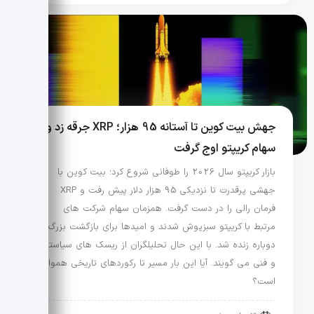
جهش بیت کوین تا آستانه 95 هزار؛ XRP جرقه زد و
سهام کریپتو اوج گرفت
بازار کریپتو سال 2026 را طوفانی شروع کرد؛ بیت کوین با
جهشی پرقدرت تا نزدیکی 95 هزار دلار پیش رفت و XRP
فرمان رالی را در دست گرفت. همزمان سهام شرکت های
مرتبط با کریپتو سبزپوش شدند و امیدها برای بازگشت بزرگ
دوباره زنده شد. با این حال تحلیلگران از ریسک های سیاستی
و فنی می گویند. آیا این بار مسیر تا رکوردهای تاریخی هموار
است؟