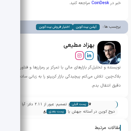
خبر در
CoinDesk
مراجعه کنید.
برچسب ها :
آپشن بیت کوین
اختیار فروش بیت کوین
بهزاد مطیعی
نویسنده و تحلیل‌گر بازارهای مالی با تمرکز بر رمزارزها و فناوری
بلاک‌چین. تلاش می‌کنم پیچیدگی بازار کریپتو را به زبانی ساده و
دقیق انتقال بدم.
«
XRP در تقاطع تصمیم: عبور از 2.11 دلار؛ آیا
پست قبلی
»
موج صعودی آغاز می‌شود؟
دوج کوین در آستانه جهش یا سقوط؟ بررسی
پست بعدی
سطوح کلیدی و نشانه های بازار
مقالات مرتبط