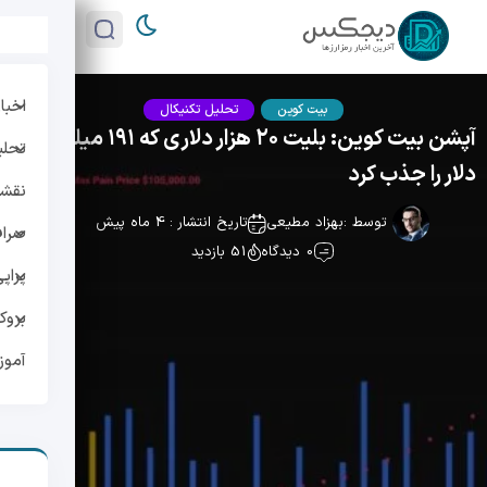
اخبار
بیت کوین
تحلیل تکنیکال
آپشن بیت کوین: بلیت ۲۰ هزار دلاری که ۱۹۱ میلیون
تحلی
دلار را جذب کرد
نقشه 
توسط :
بهزاد مطیعی
تاریخ انتشار : 4 ماه پیش
صراف
0 دیدگاه
51 بازدید
پراپ
بروک
آمو