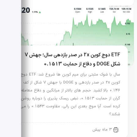
ETF دوج کوین 2x در صدر بازدهی سال؛ جهش V
شکل DOGE و دفاع از حمایت 0.1513
سال با شوک مثبتی برای میم کوین ها شروع شد؛ ETF دوج
کوین 2x در صدر بازدهی و DOGE با جهش V شکل از کف
0.146 بالا کشید. حجم های بالاتر از میانگین و دفاع معامله
گران از حمایت 0.1513، نبض ریسک پذیری را دوباره روشن
کرده است. آیا موج بعدی این رالی، مقاومت 0.1543 را می
شکند؟
3 ماه پیش