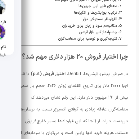
تاریخ ان
معنای فنی این جریان‌ها
ترکیب پوزیشن‌ها و انگیزه‌ها
اظهارنظر مسئولان بازار
مکانیسم سود و زیان برای خریداران
تاریخ ان
چشم‌انداز کلی بازار آپشن
نتیجه‌گیری و توصیه برای معامله‌گران
چرا اختیار فروش ۲۰ هزار دلاری مهم شد؟
تاریخ ان
در صرافی پیشرو آپشن‌ها، Deribit،
اختیار فروش (put)
با قیمت
اجرا ۲۰۰۰۰ دلار برای تاریخ انقضای ژوئن ۲۰۲۶، حجم باز اسمی
بیش از ۱۹۱ میلیون دلار دارد. این رقم نشان می‌دهد که
معامله‌گران علاقه زیادی به گرفتن اکسپوژر نسبت به نوسان‌های
دوردست دارند. از آنجا که این قراردادها بسیار
خارج از پول
هستند، هزینه خرید آنها پایین است و می‌توان با سرمایه‌ای اندک