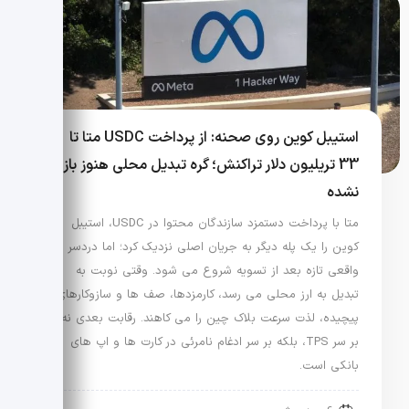
استیبل کوین روی صحنه: از پرداخت USDC متا تا
33 تریلیون دلار تراکنش؛ گره تبدیل محلی هنوز باز
نشده
متا با پرداخت دستمزد سازندگان محتوا در USDC، استیبل
کوین را یک پله دیگر به جریان اصلی نزدیک کرد؛ اما دردسر
واقعی تازه بعد از تسویه شروع می شود. وقتی نوبت به
تبدیل به ارز محلی می رسد، کارمزدها، صف ها و سازوکارهای
پیچیده، لذت سرعت بلاک چین را می کاهند. رقابت بعدی نه
بر سر TPS، بلکه بر سر ادغام نامرئی در کارت ها و اپ های
بانکی است.