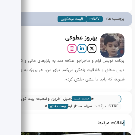
برچسب ها :
mNAV
قیمت بیت کوین
بهروز عطوفی
برنامه نویس آرام و ماجراجو؛ علاقه مند به بازارهای مالی و کریپتو.
«بین منطق و خلاقیت زندگی می‌کنم. برای من، هر پروژه یه پازل
شیرینه که باید با عشق حلش کرد».
«
خلاصه بازار: تحلیل آخرین وضعیت بیت کوین
پست قبلی
»
و بازار کریپتو
STRF؛ بازگشت سهام ممتاز ارشد
پست بعدی
MicroStrategy و چگونگی ارتباط آن با بازار
بیت کوین
مقالات مرتبط