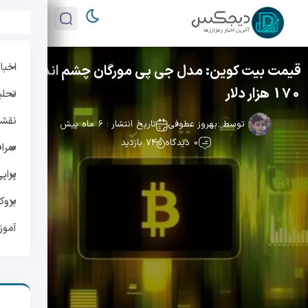
اخبار
قیمت بیت کوین: مدل جی پی مورگان چشم انداز
170 هزار دلار
تحلی
نقشه 
توسط :
بهروز عطوفی
تاریخ انتشار : 6 ماه پیش
0 دیدگاه
74 بازدید
صراف
پراپ
بروک
آمو