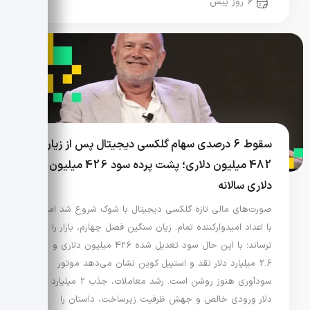
6 روز پیش
سقوط 6 درصدی سهام گلکسی دیجیتال پس از زیان
482 میلیون دلاری؛ پشت پرده سود 426 میلیون
دلاری سالانه
صورت‌های مالی تازه گلکسی دیجیتال با شوک شروع شد اما
با اعداد امیدوارکننده تمام. زیان سنگین فصل چهارم، بازار را
ترساند؛ با این حال سود تعدیل شده 426 میلیون دلاری و
2.6 میلیارد دلار نقد و استیبل کوین نشان می‌دهد موتور
سودآوری هنوز روشن است. رشد معاملات، جذب 2 میلیارد
دلار ورودی خالص و جهش ظرفیت زیرساخت، داستان را