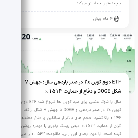
پیچیده‌تر و جذاب‌تر می‌کند.
4 ماه پیش
ETF دوج کوین 2x در صدر بازدهی سال؛ جهش V
شکل DOGE و دفاع از حمایت 0.1513
سال با شوک مثبتی برای میم کوین ها شروع شد؛ ETF دوج
کوین 2x در صدر بازدهی و DOGE با جهش V شکل از کف
0.146 بالا کشید. حجم های بالاتر از میانگین و دفاع معامله
گران از حمایت 0.1513، نبض ریسک پذیری را دوباره روشن
کرده است. آیا موج بعدی این رالی، مقاومت 0.1543 را می