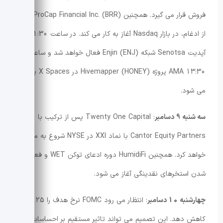
فروش قرار می گیرد. همچنین ProCap Financial Inc. (BRR) پس
از ادغام، در بازار Nasdaq آغاز به کار می کند. در ساعت 11:30
آپدیت Senotsa شبکه Enjin (ENJ) فعال خواهد شد و ساعت
13:30 AMA پروژه Hivemapper (HONEY) در X Spaces برگزار
می شود.
سه شنبه 9 دسامبر
: Twenty One Capital پس از ترکیب با
Cantor Equity Partners با نماد XXI در NYSE شروع به معامله
خواهد کرد. همچنین HumidiFi دوره ادعای توکن WET و فعال
شدن استخرهای نقدینگی آغاز می شود.
چهارشنبه 10 دسامبر
: انتظار می رود FOMC نرخ هدف را 25 واحد
کاهش دهد. این تصمیم می تواند تاثیر مستقیم بر احساسات بازار