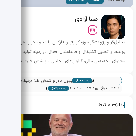
برچسب ها :
FOMC
هفته کریپتو
صبا آزادی
تحلیل‌گر و پژوهشگر حوزه کریپتو و فارکس با تجربه در پایش
روندها و تحلیل تکنیکال و فاندامنتال. فعال در زمینه تولید
محتوای تخصصی مالی، گزارش‌های تحلیلی و پوشش خبری بازار.
«
توقیف یک میلیون دلار و شمش طلا مرتبط با
پست قبلی
»
QuadrigaCX؛ شکافی جدید در پرونده مایکل
کاهش نرخ بهره 25 واحد پایه؛ آیا بیت‌کوین
پست بعدی
پاترین
از این برش سود می‌برد یا در خطر بازگشت
نزولی است؟
مقالات مرتبط