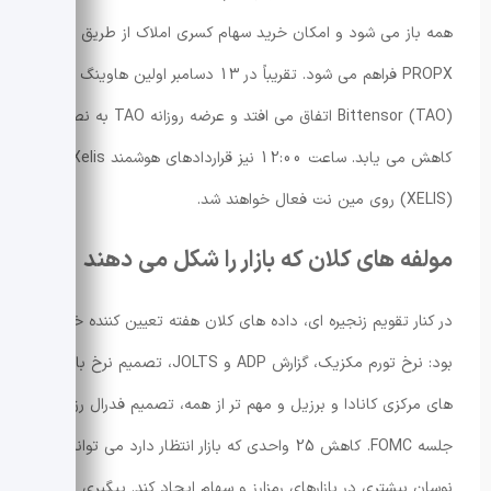
همه باز می شود و امکان خرید سهام کسری املاک از طریق
PROPX فراهم می شود. تقریباً در 13 دسامبر اولین هاوینگ
Bittensor (TAO) اتفاق می افتد و عرضه روزانه TAO به نصف
کاهش می یابد. ساعت 12:00 نیز قراردادهای هوشمند Xelis
(XELIS) روی مین نت فعال خواهند شد.
مولفه های کلان که بازار را شکل می دهند
در کنار تقویم زنجیره ای، داده های کلان هفته تعیین کننده خواهند
بود: نرخ تورم مکزیک، گزارش ADP و JOLTS، تصمیم نرخ بانک
های مرکزی کانادا و برزیل و مهم تر از همه، تصمیم فدرال رزرو در
جلسه FOMC. کاهش 25 واحدی که بازار انتظار دارد می تواند
نوسان بیشتری در بازارهای رمزارز و سهام ایجاد کند. پیگیری این