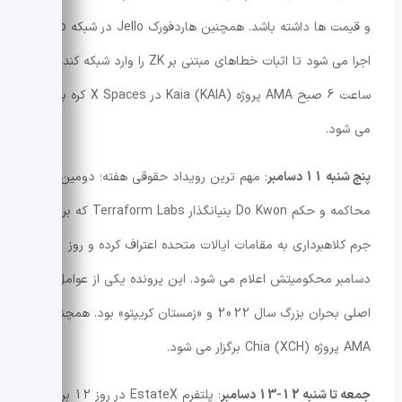
و قیمت ها داشته باشد. همچنین هاردفورک Jello در شبکه Celo
اجرا می شود تا اثبات خطاهای مبتنی بر ZK را وارد شبکه کند.
ساعت 6 صبح AMA پروژه Kaia (KAIA) در X Spaces کره برگزار
می شود.
پنج شنبه 11 دسامبر
: مهم ترین رویداد حقوقی هفته؛ دومین روز
محاکمه و حکم Do Kwon بنیانگذار Terraform Labs که برای
جرم کلاهبرداری به مقامات ایالات متحده اعتراف کرده و روز 11
دسامبر محکومیتش اعلام می شود. این پرونده یکی از عوامل
اصلی بحران بزرگ سال 2022 و «زمستان کریپتو» بود. همچنین
AMA پروژه Chia (XCH) برگزار می شود.
جمعه تا شنبه 12-13 دسامبر
: پلتفرم EstateX در روز 12 برای