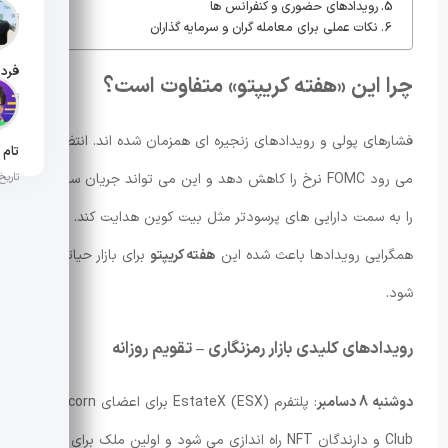
رویدادهای حضوری و کنفرانس ها
تاریخ ان
نکات عملی برای معامله گران و سرمایه گذاران
چرا این «هفته کریپتو» متفاوت است؟
تاریخ ان
فشارهای پولی و رویدادهای زنجیره ای همزمان شده اند. انتظار
تاریخ ان
می رود FOMC نرخ را کاهش دهد و این می تواند جریان سرمایه
را به سمت دارایی های پرسودتر مثل بیت کوین هدایت کند. همین
همگرایی رویدادها باعث شده این
هفته کریپتو
برای بازار حیاتی
شود.
رویدادهای کلیدی بازار رمزنگاری – تقویم روزانه
دوشنبه 8 دسامبر
: پلتفرم EstateX (ESX) برای اعضای Unicorn
Club و دارندگان NFT راه اندازی می شود و اولین ملک برای