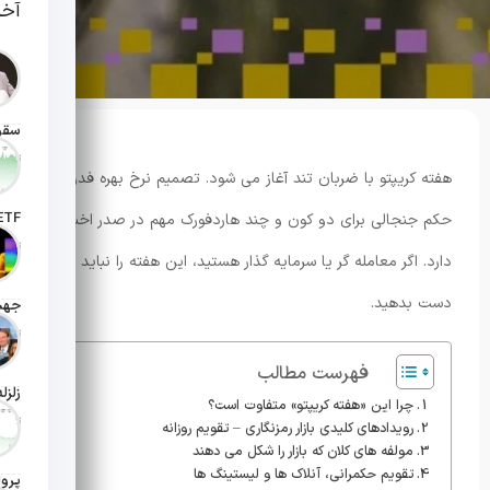
آخر
تاریخ انت
هفته کریپتو با ضربان تند آغاز می شود. تصمیم نرخ بهره فدرال،
حکم جنجالی برای دو کون و چند هاردفورک مهم در صدر اخبار قرار
تاریخ ان
دارد. اگر معامله گر یا سرمایه گذار هستید، این هفته را نباید از
دست بدهید.
تاریخ ان
فهرست مطالب
چرا این «هفته کریپتو» متفاوت است؟
تاریخ ان
رویدادهای کلیدی بازار رمزنگاری – تقویم روزانه
مولفه های کلان که بازار را شکل می دهند
تقویم حکمرانی، آنلاک ها و لیستینگ ها