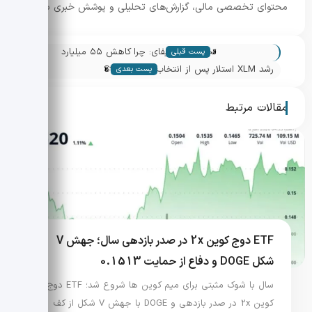
محتوای تخصصی مالی، گزارش‌های تحلیلی و پوشش خبری بازار.
«
تحلیل بازار دیفای: چرا کاهش ۵۵ میلیارد
پست قبلی
»
دلاری TVL به معنی بحران نیست
رشد XLM استلار پس از انتخاب شبکه Stellar
پست بعدی
برای پروژه پایلوت بانکی
مقالات مرتبط
ETF دوج کوین 2x در صدر بازدهی سال؛ جهش V
شکل DOGE و دفاع از حمایت 0.1513
سال با شوک مثبتی برای میم کوین ها شروع شد؛ ETF دوج
کوین 2x در صدر بازدهی و DOGE با جهش V شکل از کف