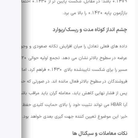
0.1479 باشد؛ در مقابل، شکست پایین تر از 0.1430 احتمال
بازآزمون پایه 0.1420 را بالا می برد.
چشم انداز کوتاه مدت و ریسک/ریوارد
داده های فعلی تعادل را میان افزایش تکانه صعودی و وجود
عرضه در سطوح بالاتر نشان می دهد. تجمع اولیه حوالی 0.1420
مسیر را برای شکست تاییدشده بالای 0.1430 فراهم کرد، اما
فروشندگان در سطوح بالاتر فعال مانده اند. در صورتی که حجم
پس از فشار نهایی کاهش یابد، معامله گران باید مراقب باشند که
آیا HBAR می تواند تثبیت خود را بالای حمایت کلیدی حفظ کند یا
خیر؛ این موضوع تعیین کننده جهت گیری بعدی خواهد بود.
نکات معاملات و سیگنال ها