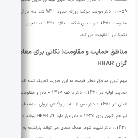
0.0059 دلار موجب حرکت روزانه حدود 4.1% شد؛ سه بار آزمون
مقاومت 0.1480 و سپس شکست بالای 0.1430، تصویر
تکنیکالی را تقویت می کند.
مناطق حمایت و مقاومت؛ نکاتی برای معامله
گران HBAR
مهم ترین مناطق فعلی قیمت به این صورت تعریف شده اند:
حمایت اولیه در 0.1420 دلار با کف 0.1418 دلار و مقاومت
اصلی در 0.1480 دلار پس از سه بار واکنش نزولی. سقف فوری
نیز هم اکنون روی 0.1435 دلار قرار دارد. اگر HBAR بتواند بالای
0.1430 دلار تثبیت شود، هدف بعدی می تواند بازگشت به اوج