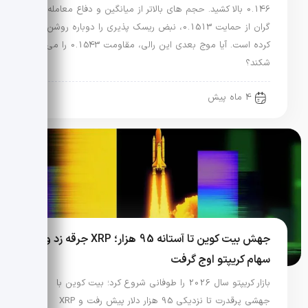
0.146 بالا کشید. حجم های بالاتر از میانگین و دفاع معامله
گران از حمایت 0.1513، نبض ریسک پذیری را دوباره روشن
کرده است. آیا موج بعدی این رالی، مقاومت 0.1543 را می
شکند؟
4 ماه پیش
جهش بیت کوین تا آستانه 95 هزار؛ XRP جرقه زد و
سهام کریپتو اوج گرفت
بازار کریپتو سال 2026 را طوفانی شروع کرد؛ بیت کوین با
جهشی پرقدرت تا نزدیکی 95 هزار دلار پیش رفت و XRP