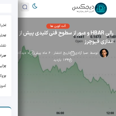
اخبار
آلت کوین ها
رالی HBAR و عبور از سطوح فنی کلیدی پیش از راه
تحلی
اندازی فیوچرز
نقشه 
توسط :
صبا آزادی
تاریخ انتشار : 6 ماه پیش
0 دیدگاه
صراف
134 بازدید
پراپ
بروک
آمو