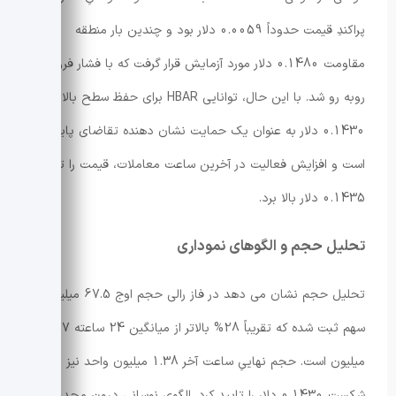
پراکندِ قیمت حدوداً 0.0059 دلار بود و چندین بار منطقه
مقاومت 0.1480 دلار مورد آزمایش قرار گرفت که با فشار فروش
روبه رو شد. با این حال، توانایی HBAR برای حفظ سطح بالای
0.1430 دلار به عنوان یک حمایت نشان دهنده تقاضای پایه ای
است و افزایش فعالیت در آخرین ساعت معاملات، قیمت را تا
0.1435 دلار بالا برد.
تحلیل حجم و الگوهای نموداری
تحلیل حجم نشان می دهد در فاز رالی حجم اوج 67.5 میلیون
سهم ثبت شده که تقریباً 28% بالاتر از میانگین 24 ساعته 52.7
میلیون است. حجم نهاییِ ساعت آخر 1.38 میلیون واحد نیز
شکست 0.1430 دلار را تایید کرد. الگوی نوسانی درون محدوده