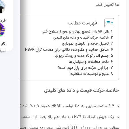
ها تعیین کند.
تاریخ ان
فهرست مطالب
تاریخ ان
رالی HBAR؛ تجمع نهادی و عبور از سطوح فنی
خلاصه حرکت قیمت و داده های کلیدی
تحلیل حجم و الگوهای نموداری
مناطق حمایت و مقاومت؛ نکاتی برای معامله گران HBAR
تاریخ ان
چشم انداز کوتاه مدت و ریسک/ریوارد
نکات معاملات و سیگنال ها
چرا این حرکت برای بازار مهم است؟
منبع و توضیحات شفافیت
خلاصه حرکت قیمت و داده های کلیدی
در 24 ساعت منتهی به 26 نوامبر، HBAR حدود 0.9% رشد کرد و
در یک جهش کوتاه تا 0.1479 دلار هم بالا رفت؛ این سقف
موقتی در حوالی 01:00 UTC ثبت شد. محدوده نوسانِ فشرده اما