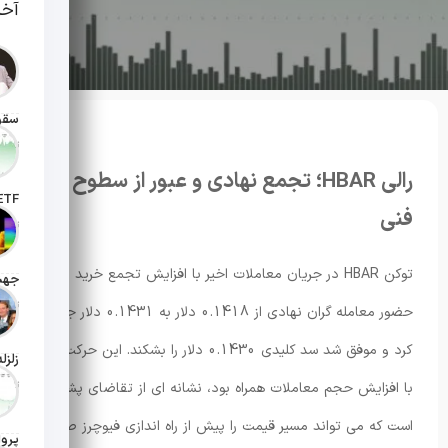
آخر
تاریخ انت
رالی HBAR؛ تجمع نهادی و عبور از سطوح
فنی
تاریخ ان
توکن HBAR در جریان معاملات اخیر با افزایش تجمع خرید و
تاریخ ان
حضور معامله گران نهادی از 0.1418 دلار به 0.1431 دلار جهش
کرد و موفق شد سد کلیدی 0.1430 دلار را بشکند. این حرکت که
تاریخ ان
با افزایش حجم معاملات همراه بود، نشانه ای از تقاضای پشتیبان
است که می تواند مسیر قیمت را پیش از راه اندازی
فیوچرز
صرافی