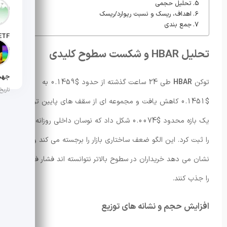
تحلیل حجمی
تاریخ انت
اهداف، ریسک و نسبت ریوارد/ریسک
جمع بندی
تاریخ ان
تحلیل HBAR و شکست سطوح کلیدی
توکن
HBAR
طی 24 ساعت گذشته از حدود $0.1459 به
تاریخ ان
$0.1451 کاهش یافت و مجموعه ای از سقف های پایین تر را در
یک بازه محدود $0.0074 شکل داد که نوسان داخلی روزانه 4.9٪
را ثبت کرد. این الگو ضعف ساختاری بازار را برجسته می کند و
نشان می دهد خریداران در سطوح بالاتر نتوانسته اند فشار فروش
را جذب کنند.
افزایش حجم و نشانه های توزیع