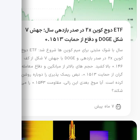
ETF دوج کوین 2x در صدر بازدهی سال؛ جهش V
شکل DOGE و دفاع از حمایت 0.1513
سال با شوک مثبتی برای میم کوین ها شروع شد؛ ETF دوج
کوین 2x در صدر بازدهی و DOGE با جهش V شکل از کف
0.146 بالا کشید. حجم های بالاتر از میانگین و دفاع معامله
گران از حمایت 0.1513، نبض ریسک پذیری را دوباره روشن
کرده است. آیا موج بعدی این رالی، مقاومت 0.1543 را می
شکند؟
7 ماه پیش