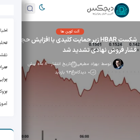
اخبار
آلت کوین ها
شکست HBAR زیر حمایت کلیدی با افزایش حجم؛
تحلی
فشار فروش نهادی تشدید شد
نقشه 
توسط :
بهزاد مطیعی
تاریخ انتشار : 8 ماه پیش
صراف
0 دیدگاه
93 بازدید
پراپ
بروک
آمو