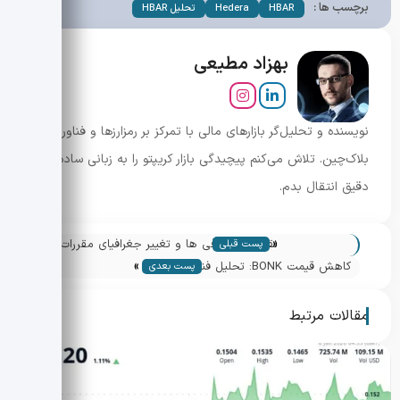
برچسب ها :
HBAR
Hedera
تحلیل HBAR
بهزاد مطیعی
نویسنده و تحلیل‌گر بازارهای مالی با تمرکز بر رمزارزها و فناوری
بلاک‌چین. تلاش می‌کنم پیچیدگی بازار کریپتو را به زبانی ساده و
دقیق انتقال بدم.
«
نقدینگی صرافی ها و تغییر جغرافیای مقررات
پست قبلی
»
در سال 2025
کاهش قیمت BONK: تحلیل فنی و سطوح
پست بعدی
حمایتی کلیدی
مقالات مرتبط