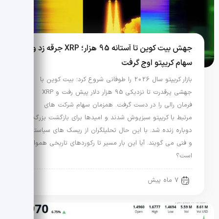
جهش بیت کوین تا آستانه 95 هزار؛ XRP جرقه زد و
سهام کریپتو اوج گرفت
بازار کریپتو سال 2026 را طوفانی شروع کرد؛ بیت کوین با
جهشی پرقدرت تا نزدیکی 95 هزار دلار پیش رفت و XRP
فرمان رالی را در دست گرفت. همزمان سهام شرکت های
مرتبط با کریپتو سبزپوش شدند و امیدها برای بازگشت بزرگ
دوباره زنده شد. با این حال تحلیلگران از ریسک های سیاستی
و فنی می گویند. آیا این بار مسیر تا رکوردهای تاریخی هموار
است؟
7 ماه پیش