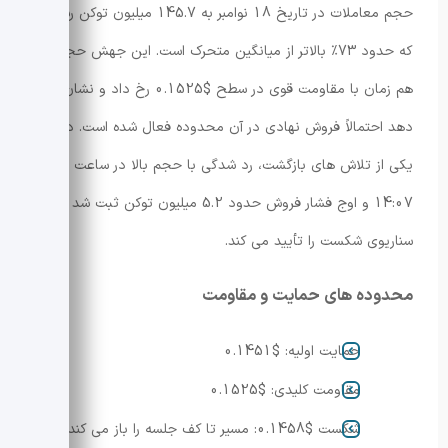
حجم معاملات در تاریخ 18 نوامبر به 145.7 میلیون توکن رسید
که حدود 73٪ بالاتر از میانگین متحرک است. این جهش حجمی
هم زمان با مقاومت قوی در سطح $0.1525 رخ داد و نشان می
دهد احتمالاً فروش نهادی در آن محدوده فعال شده است. در
یکی از تلاش های بازگشت، رد شدگی با حجم بالا در ساعت
14:07 و اوج فشار فروش حدود 5.2 میلیون توکن ثبت شد که
سناریوی شکست را تأیید می کند.
محدوده های حمایت و مقاومت
حمایت اولیه: $0.1451
مقاومت کلیدی: $0.1525
شکست $0.1458: مسیر تا کف جلسه را باز می کند