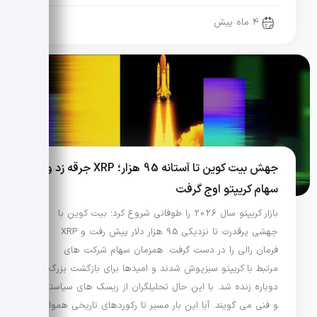
4 ماه پیش
جهش بیت کوین تا آستانه 95 هزار؛ XRP جرقه زد و
سهام کریپتو اوج گرفت
بازار کریپتو سال 2026 را طوفانی شروع کرد؛ بیت کوین با
جهشی پرقدرت تا نزدیکی 95 هزار دلار پیش رفت و XRP
فرمان رالی را در دست گرفت. همزمان سهام شرکت های
مرتبط با کریپتو سبزپوش شدند و امیدها برای بازگشت بزرگ
دوباره زنده شد. با این حال تحلیلگران از ریسک های سیاستی
و فنی می گویند. آیا این بار مسیر تا رکوردهای تاریخی هموار