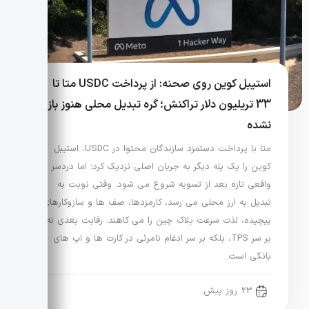
استیبل کوین روی صحنه: از پرداخت USDC متا تا
33 تریلیون دلار تراکنش؛ گره تبدیل محلی هنوز باز
نشده
متا با پرداخت دستمزد سازندگان محتوا در USDC، استیبل
کوین را یک پله دیگر به جریان اصلی نزدیک کرد؛ اما دردسر
واقعی تازه بعد از تسویه شروع می شود. وقتی نوبت به
تبدیل به ارز محلی می رسد، کارمزدها، صف ها و سازوکارهای
پیچیده، لذت سرعت بلاک چین را می کاهند. رقابت بعدی نه
بر سر TPS، بلکه بر سر ادغام نامرئی در کارت ها و اپ های
بانکی است.
23 روز پیش