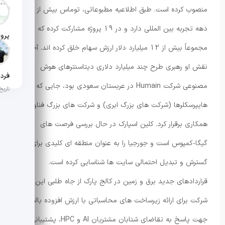
تاریخ ان
منصوب کرده است. طبق اطلاعیه مطبوعاتی، توماس بیش از چهار
دهه تجربه بین المللی دارد و در 19 پروژه مشارکت کرده که
مجموعاً بیش از 12 میلیارد دلار ارزش سهام خلق کرده اند. آخرین
تاریخ ان
نقش او رهبری طرح چند میلیارد دلاری دیتاسنترهای هوش
مصنوعی شرکت Humain در عربستان سعودی بود، جایی که او با
تاریخ ان
هایپرسکلرها (شرکت های بزرگ ابری) و شرکت های بزرگ فناوری
همکاری برقرار کرد. کلین اسپارک در حال بررسی فرصت های
گیگا‑کمپوس است و جورجیا را به عنوان منطقه ای کلیدی برای
گسترش و تبدیل احتمالی سایت ها شناسایی کرده است.
قراردادهای جدید برق و زمین در کالج پارک از جاه طلبی این
شرکت برای ارائه زیرساخت های محاسباتی با ارزش افزوده بالا،
جهت پاسخ به تقاضای شتابان مشتریان AI و HPC، پشتیبانی