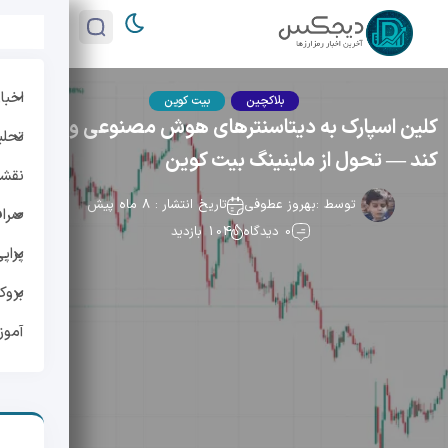
اخبار
بلاکچین
بیت کوین
کلین اسپارک به دیتاسنترهای هوش مصنوعی ورود می
تحلی
کند — تحول از ماینینگ بیت کوین
نقشه 
توسط :
بهروز عطوفی
تاریخ انتشار : 8 ماه پیش
صراف
0 دیدگاه
104 بازدید
پراپ
بروک
آمو