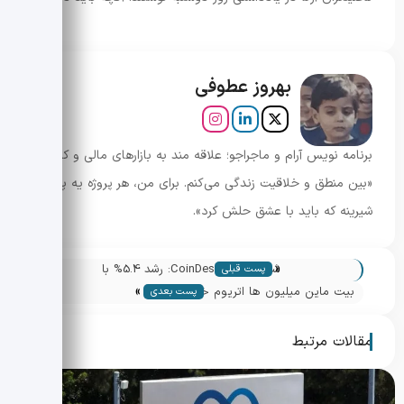
بهروز عطوفی
برنامه نویس آرام و ماجراجو؛ علاقه مند به بازارهای مالی و کریپتو.
«بین منطق و خلاقیت زندگی می‌کنم. برای من، هر پروژه یه پازل
شیرینه که باید با عشق حلش کرد».
«
شاخص CoinDesk 20: رشد 5.4% با
پست قبلی
»
صدرنشینی LINK و AAVE
بیت ماین میلیون ها اتریوم خرید؛ هدف
پست بعدی
گرفتن ۵٪ از عرضه
مقالات مرتبط