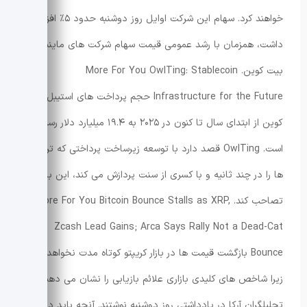
خواهند کرد. سهام این شرکت اوایل روز دوشنبه حدود ۵٪ افزایش
داشت، همزمان با رشد عمومی قیمت سهام شرکت های ماینینگ
بیت کوین. More For You OwlTing: Stablecoin
Infrastructure for the Future حجم پرداخت های استیبل
کوین از ابتدای سال تا کنون در ۲۰۲۵ به ۱۹.۴ میلیارد دلار رسیده
است. OwlTing قصد دارد با توسعه زیرساخت پرداختی که تراکنش
ها را در چند ثانیه و با کسری از سنت پردازش می کند، این بازار را
تصاحب کند. More For You Bitcoin Bounce Stalls as XRP,
Zcash Lead Gains; Arca Says Rally Not a Dead-Cat
Bounce بازگشت قیمت ها در بازار کریپتو کوتاه مدت نخواهد بود
زیرا شاخص های کلیدی بازاری علائم بازیابی را نشان می دهند،
تحلیلگران آرکا در یادداشتی روز دوشنبه نوشتند. آنچه باید دانست: