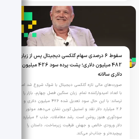
سقوط 6 درصدی سهام گلکسی دیجیتال پس از زیان
482 میلیون دلاری؛ پشت پرده سود 426 میلیون
دلاری سالانه
صورت‌های مالی تازه گلکسی دیجیتال با شوک شروع شد اما
با اعداد امیدوارکننده تمام. زیان سنگین فصل چهارم، بازار را
ترساند؛ با این حال سود تعدیل شده 426 میلیون دلاری و
2.6 میلیارد دلار نقد و استیبل کوین نشان می‌دهد موتور
سودآوری هنوز روشن است. رشد معاملات، جذب 2 میلیارد
دلار ورودی خالص و جهش ظرفیت زیرساخت، داستان را
پیچیده‌تر و جذاب‌تر می‌کند.