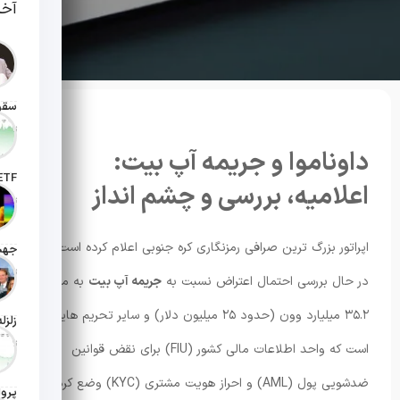
آخر
تاریخ انت
داوناموا و جریمه آپ بیت:
اعلامیه، بررسی و چشم انداز
تاریخ ان
اپراتور بزرگ ترین صرافی رمزنگاری کره جنوبی اعلام کرده است که
تاریخ ان
در حال بررسی احتمال اعتراض نسبت به
جریمه آپ بیت
به مبلغ
۳۵.۲ میلیارد وون (حدود ۲۵ میلیون دلار) و سایر تحریم هایی
تاریخ ان
است که واحد اطلاعات مالی کشور (FIU) برای نقض قوانین
ضدشویی پول (AML) و احراز هویت مشتری (KYC) وضع کرده