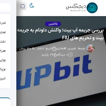
اخبار
بلاکچین
بررسی جریمه آپ بیت؛ واکنش داونام به جریمه آپ
تحلی
بیت و تحریم های FIU
نقشه 
توسط :
شیرین افتخاری
تاریخ انتشار : 5 ماه پیش
صراف
0 دیدگاه
66 بازدید
پراپ
بروک
آمو