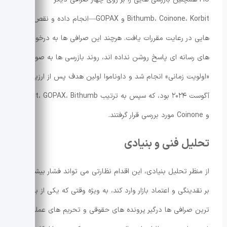
Bithumb، Coinone، Korbit و GOPAX—انجام داده و نقص
هایی در رعایت مقررات یافت. هرچند این صرافی ها به درخواست
های رسانه ای پاسخ روشن نداده اند، روند بازرسی ها به صورت
«اولویت زمانی» انجام شد و داوناموا اولین هدف پس از ارزیابی
آگوست ۲۰۲۴ بود، که سپس به ترتیب Korbit، GOPAX، Bithumb
و Coinone مورد بررسی قرار گرفتند.
تحلیل فنی و بنیادی
از منظر تحلیل بنیادی، این اقدام نظارتی می تواند فشار بیشتری
بر نقدینگی و اعتماد بازار وارد کند، به ویژه وقتی که یکی از بزرگ
ترین صرافی ها درگیر پرونده های حقوقی و تحریم های عملیاتی