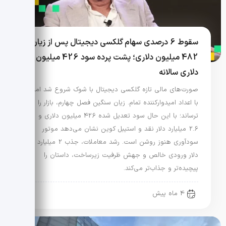
سقوط 6 درصدی سهام گلکسی دیجیتال پس از زیان
482 میلیون دلاری؛ پشت پرده سود 426 میلیون
دلاری سالانه
صورت‌های مالی تازه گلکسی دیجیتال با شوک شروع شد اما
با اعداد امیدوارکننده تمام. زیان سنگین فصل چهارم، بازار را
ترساند؛ با این حال سود تعدیل شده 426 میلیون دلاری و
2.6 میلیارد دلار نقد و استیبل کوین نشان می‌دهد موتور
سودآوری هنوز روشن است. رشد معاملات، جذب 2 میلیارد
دلار ورودی خالص و جهش ظرفیت زیرساخت، داستان را
پیچیده‌تر و جذاب‌تر می‌کند.
4 ماه پیش