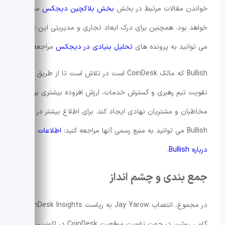
خواندن مقالات مرتبط در بخش
بخش بلاکچین دیجکس
مفید
خواهد بود. همچنین برای درک ابعاد تجاری و مدیریتی این تغییر،
می توانید به پرونده های
تحلیل بنیادی در دیجکس
مراجعه کنید.
Bullish که مالک CoinDesk است در تلاش است تا از طریق
تقویت تیم رهبری و گسترش خدمات، ارزش افزوده بیشتری برای
مخاطبان و مشتریان نهادی ایجاد کند. برای اطلاع بیشتر در مورد
Bullish می توانید به منبع رسمی آنها مراجعه کنید:
اطلاعات بیشتر
درباره Bullish
.
جمع بندی و چشم انداز
در مجموع، انتصاب Jay Yarow به ریاست CoinDesk Insights
گامی روشن در جهت تقویت موقعیت CoinDesk در اکوسیستم