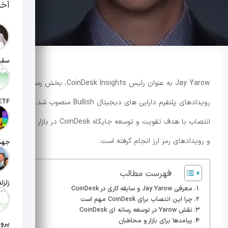
آخر
تاریخ انت
Jay Yarow به عنوان رئیس CoinDesk Insights، بخش رسانه و
رویدادهای پلتفرم دارایی های دیجیتال Bullish منصوب شد. این
تاریخ ان
انتصاب با هدف تقویت و توسعه جایگاه CoinDesk در بازار اخبار
و رویدادهای رمز ارز انجام گرفته است.
تاریخ ان
فهرست مطالب
معرفی Jay Yarow و سابقه کاری در CoinDesk
تاریخ ان
چرا این انتصاب برای CoinDesk مهم است
نقش Yarow در توسعه رسانه ای CoinDesk
پیامدها برای بازار و مخاطبان