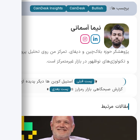
برچسب ها :
CoinDesk Insights
CoinDesk
Bullish
نیما آسمانی
پژوهشگر حوزه بلاک‌چین و دیفای. تمرکز من روی تحلیل پروژه‌ها
و تکنولوژی‌های نوظهور در بازار غیرمتمرکز است.
«
بانک اسرائیل: استیبل کوین ها دیگر پدیده ای
پست قبلی
»
حاشیه ای نیستند
گزارش صبحگاهی بازار رمزارز Americas —
پست بعدی
تحولات و نکات کلیدی
مقالات مرتبط