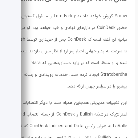
Yarow گزارش خواهد داد به Tom Farley و مسئول گسترش
حضور CoinDesk در بازارهای نهادی و خرد خواهد بود. او در
بیانیه ای گفته است که CoinDesk پس از خریداری توسط Bullish
به سرعت به رهبر جهانی اخبار رمز ارز از نظر میزان بازدید تبدیل
شده و او منتظر است که بر پایه دستاوردهایی که Sara
Stratoberdha ایجاد کرده است، خدمات رویدادی و رسانه ای
پیشرو را در سراسر جهان ارائه دهد.
این تغییرات مدیریتی همچنین همراه است با دیگر انتصابات
استراتژیک در شبکه Bullish و CoinDesk؛ از جمله انتصاب David
LaValle به عنوان رئیس CoinDesk Indices and Data که نشان
می دهد Bullish در تلاش است تا شاخص ها و داده های قیمت