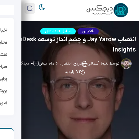
اخبار
بلاکچین
تحلیل فاندامنتال
انتصاب Jay Yarow و چشم انداز توسعه CoinDesk
تحلی
Insights
نقشه 
توسط :
نیما آسمانی
تاریخ انتشار : 6 ماه پیش
0 دیدگاه
صراف
72 بازدید
پراپ
بروک
آمو