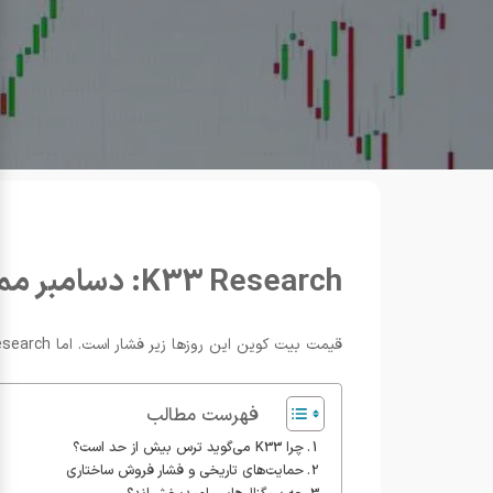
K33 Research: دسامبر ممکن است نقطه عطف بیت کوین باشد
قیمت بیت کوین این روزها زیر فشار است. اما K33 Research می‌گوید نشانه‌های کف‌سازی روشن‌تر از احتمال تکرار سقوط سنگین است. دسامبر می‌تواند پنجره‌ای برای ورود جسوران باشد.
فهرست مطالب
چرا K33 می‌گوید ترس بیش از حد است؟
حمایت‌های تاریخی و فشار فروش ساختاری