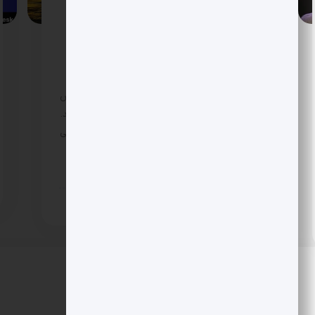
جرقه زد و سهام کریپتو اوج گرفت
بازار کریپتو سال 2026 را طوفانی شروع کرد؛ بیت
کوین با جهشی پرقدرت تا نزدیکی 95 هزار دلار
پیش رفت و XRP فرمان رالی را در دست گرفت.
همزمان سهام شرکت های مرتبط با کریپتو سبزپوش
شدند و امیدها برای بازگشت بزرگ دوباره زنده شد.
با این حال تحلیلگران از ریسک های سیاستی و فنی
می گویند. آیا این بار مسیر تا رکوردهای تاریخی
هموار است؟
7 ماه پیش