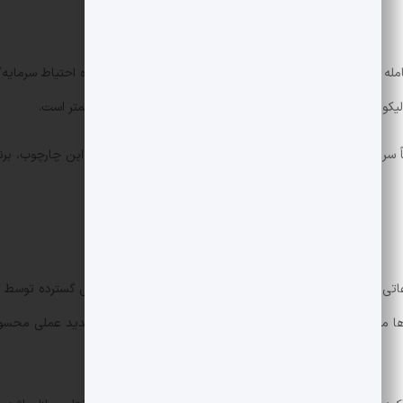
مله در فیوچرز در سطوح پایین چند ساله قرار دارد، نشان‌دهنده احتیاط سرمایه‌گ
ث لیکوئیدیشن‌های عظیم شود، اکنون ریسک نقدشوندگی سریع کمتر است.
سریع قیمت بیشتر از احتمال یک سقوط عظیم دیده شود. در این چارچوب، برنام
ر کدام از این سناریوها ممکن است در آینده صادق باشد اما واقعاً در کوتاه‌مدت تهدید 