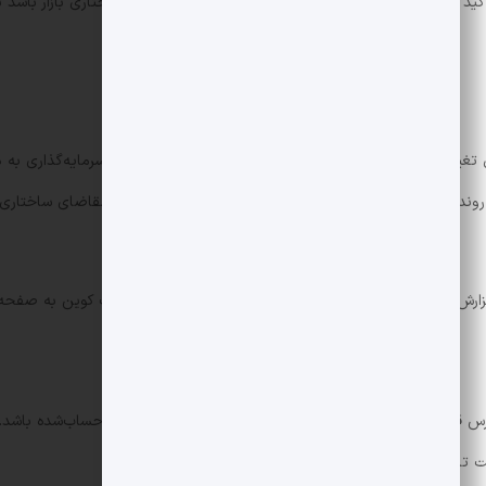
K33، ، در یادداشت خود تأکید می‌کند که «تمرکز باید روی سیگنال‌های نزدیک‌مدت و ساختاری 
آن اشاره می‌کند احتمال تغییر سیاست‌های مقرراتی و باز شدن مسیرهای جدید ورود سرمایه‌گ
گی مثل 401(k) به رمز ارزها و روند حمایتی‌تر در برخی نهادهای ناظر. این تغییرات می‌تواند تق
زارش‌های مرتبط با
تحلیل بنیادی
و برای دنبال کردن اخبار بیت کوین به صفح
 تا مسیر بازگشت هموارتر شود.