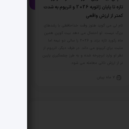
تازه تا پایان ژانویه 2026 و اتریوم به شدت
کمتر از ارزش واقعی
تام لی می گوید هنوز وقت خداحافظی با رشدهای
بزرگ نیست. او احتمال می دهد بیت کوین همین
ماه رکورد تازه بزند و 2026 را سالی دو نیمه اما
مثبت برای کریپتو می داند. در طرف دیگر، اتریوم از
نظر او وارد ابرچرخه شده و به طرز چشمگیری پایین
تر از ارزش ذاتی معامله می شود.
7 ماه پیش