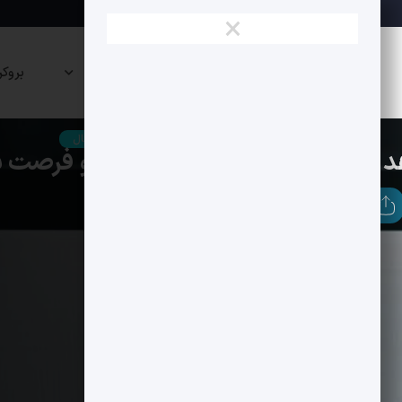
×
نقشه
صرافی
پراپی
بروکر
بازار
ها
ها
بیت کوین
تحلیل سنتیمنتال
تحلیل فاندامنتال
ه K33 و فرصت برای سرمایه گذاران جسور