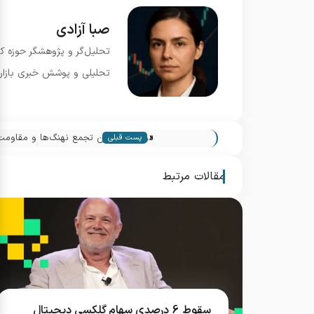
صبا آزادی
تحلیل‌گر و پژوهشگر حوزه ک
تحلیلی و پوشش خبری بازار.
«
دوج کوین بین تجمع نهنگ‌ها و مقاومت 0.1409؛ آیا شکست در راه ا
پست قبلی
مقالات مرتبط
سقوط 6 درصدی سهام گلکسی دیجیتال