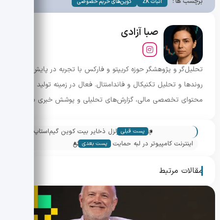
برچسب ها :
اثبات ZK
کوین‌های حریم خصوصی
صبا آزادی
تحلیل‌گر و پژوهشگر حوزه کریپتو و فارکس با تجربه در پایش
روندها و تحلیل تکنیکال و فاندامنتال. فعال در زمینه تولید
محتوای تخصصی مالی، گزارش‌های تحلیلی و پوشش خبری بازار.
«
چشم‌انداز متزلزل ذخایر بیت کوین گیم‌استاپ؛
پست قبلی
»
آیا تصمیم خزانه‌داری جواب داد؟
اینترنت کامپیوتر در لبه حمایت دسامبر؛ ریزش
پست بعدی
5% و آزمون حیاتی 3.45 دلار
مقالات مرتبط