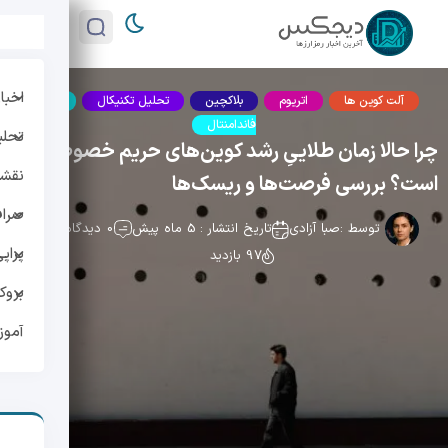
اخبار
آلت کوین ها
اتریوم
بلاکچین
تحلیل تکنیکال
تحلیل
فاندامنتال
تحلی
چرا حالا زمان طلاییِ رشد کوین‌های حریم خصوصی
نقشه 
است؟ بررسی فرصت‌ها و ریسک‌ها
صراف
توسط :
صبا آزادی
تاریخ انتشار : 5 ماه پیش
0 دیدگاه
پراپ
97 بازدید
بروک
آمو