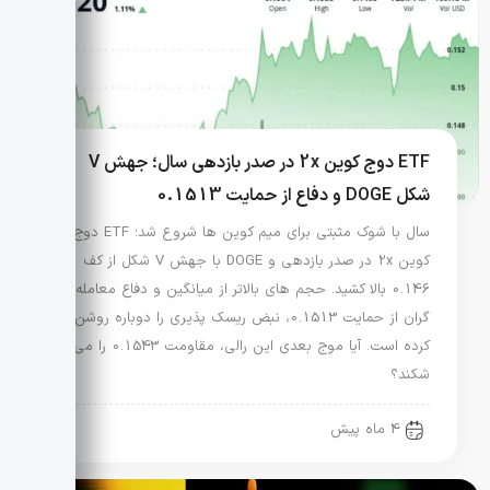
ETF دوج کوین 2x در صدر بازدهی سال؛ جهش V
شکل DOGE و دفاع از حمایت 0.1513
سال با شوک مثبتی برای میم کوین ها شروع شد؛ ETF دوج
کوین 2x در صدر بازدهی و DOGE با جهش V شکل از کف
0.146 بالا کشید. حجم های بالاتر از میانگین و دفاع معامله
گران از حمایت 0.1513، نبض ریسک پذیری را دوباره روشن
کرده است. آیا موج بعدی این رالی، مقاومت 0.1543 را می
شکند؟
4 ماه پیش