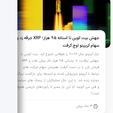
جهش بیت کوین تا آستانه 95 هزار؛ XRP جرقه زد و
سهام کریپتو اوج گرفت
بازار کریپتو سال 2026 را طوفانی شروع کرد؛ بیت کوین با
جهشی پرقدرت تا نزدیکی 95 هزار دلار پیش رفت و XRP
فرمان رالی را در دست گرفت. همزمان سهام شرکت های
مرتبط با کریپتو سبزپوش شدند و امیدها برای بازگشت بزرگ
دوباره زنده شد. با این حال تحلیلگران از ریسک های سیاستی
و فنی می گویند. آیا این بار مسیر تا رکوردهای تاریخی هموار
است؟
4 ماه پیش