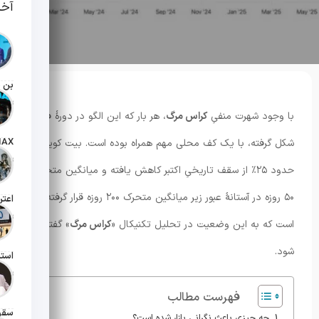
آخر
تاریخ انت
با وجود شهرت منفیِ
کراس مرگ
، هر بار که این الگو در دورهٔ فعلی
شکل گرفته، با یک کف محلی مهم همراه بوده است. بیت کوین
تاریخ انت
حدود ۲۵٪ از سقف تاریخیِ اکتبر کاهش یافته و میانگین متحرک
۵۰ روزه در آستانهٔ عبور زیر میانگین متحرک ۲۰۰ روزه قرار گرفته
تاریخ انت
است که به این وضعیت در تحلیل تکنیکال «
کراس مرگ
» گفته می
شود.
تاریخ انت
فهرست مطالب
چه چیزی باعث نگرانی بازار شده است؟