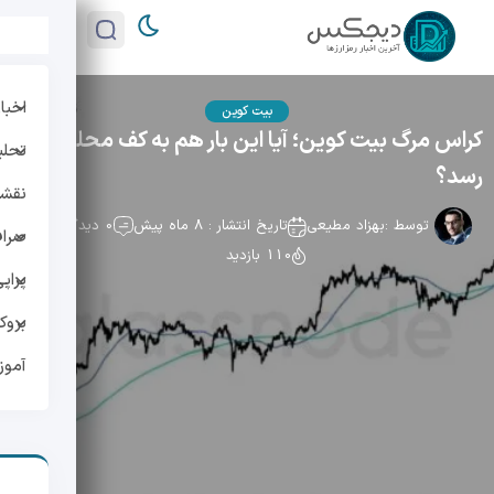
اخبار
بیت کوین
کراس مرگ بیت کوین؛ آیا این بار هم به کف محلی می
تحلی
رسد؟
نقشه 
توسط :
بهزاد مطیعی
تاریخ انتشار : 8 ماه پیش
0 دیدگاه
صراف
110 بازدید
پراپ
بروک
آمو