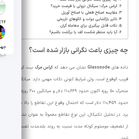
تاریخ انت
کراس مرگ؛ سیگنال نزولی یا فرصت خرید؟
مقایسه اصلاح فعلی با اصلاح آوریل
تاثیر بازگشایی دولت و الگوهای تاریخی
نکات قابل پیگیری برای معامله گران
تاریخ ان
آیا باید منتظر شکست کف یا برگشت باشیم؟
چه چیزی باعث نگرانی بازار شده است؟
تاریخ ان
داده های
Glassnode
نشان می دهد که
کراس مرگ
بیت کوین
قریب الوقوع است، ولی شرایط کنونی نکات مهمی دارد. میانگین
متحرک ۵۰ روزه اکنون حدود ۱۱۰,۶۶۹ دلار و میانگین ۲۰۰ روزه
حدود ۱۱۰,۴۵۹ دلار است که احتمال وقوع این تقاطع را بالا می
برد. در تحلیل تکنیکال، این نوع تقاطع معمولاً به عنوان نشانه ای
از تضعیف مومنتوم کوتاه مدت نسبت به روند بلندمدت تفسیر می
شود.