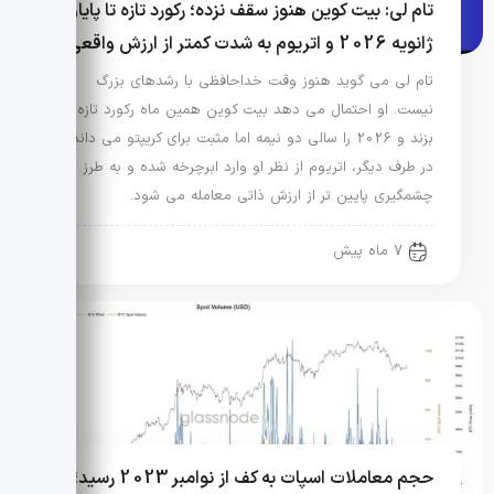
تام لی: بیت کوین هنوز سقف نزده؛ رکورد تازه تا پایان
ژانویه 2026 و اتریوم به شدت کمتر از ارزش واقعی
تام لی می گوید هنوز وقت خداحافظی با رشدهای بزرگ
نیست. او احتمال می دهد بیت کوین همین ماه رکورد تازه
بزند و 2026 را سالی دو نیمه اما مثبت برای کریپتو می داند.
در طرف دیگر، اتریوم از نظر او وارد ابرچرخه شده و به طرز
چشمگیری پایین تر از ارزش ذاتی معامله می شود.
7 ماه پیش
حجم معاملات اسپات به کف از نوامبر 2023 رسید؛