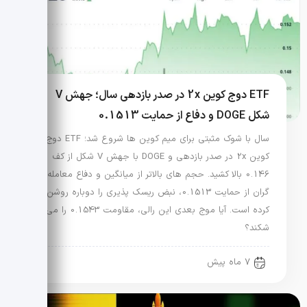
ETF دوج کوین 2x در صدر بازدهی سال؛ جهش V
شکل DOGE و دفاع از حمایت 0.1513
سال با شوک مثبتی برای میم کوین ها شروع شد؛ ETF دوج
کوین 2x در صدر بازدهی و DOGE با جهش V شکل از کف
0.146 بالا کشید. حجم های بالاتر از میانگین و دفاع معامله
گران از حمایت 0.1513، نبض ریسک پذیری را دوباره روشن
کرده است. آیا موج بعدی این رالی، مقاومت 0.1543 را می
شکند؟
7 ماه پیش