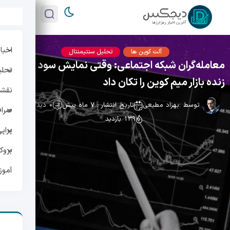
اخبار
آلت کوین ها
تحلیل سنتیمنتال
معامله‌گران شبکه اجتماعی: وقتی نمایش سود و زیان
تحلی
زنده بازار میم کوین را تکان داد
نقشه 
توسط :
بهزاد مطیعی
تاریخ انتشار : 7 ماه پیش
0 دیدگاه
صراف
139 بازدید
پراپ
بروک
آمو