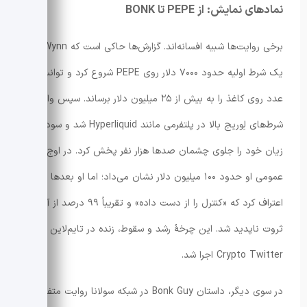
نمادهای نمایش: از PEPE تا BONK
برخی روایت‌ها شبیه افسانه‌اند. گزارش‌ها حاکی است که Wynn با
یک شرط اولیه حدود ۷۰۰۰ دلار روی PEPE شروع کرد و توانست
عدد روی کاغذ را به بیش از ۲۵ میلیون دلار برساند. سپس وارد
شرط‌های لِوریج بالا در پلتفرمی مانند Hyperliquid شد و سود و
زیان خود را جلوی چشمان صدها هزار نفر پخش کرد. در اوج، PnL
عمومی او حدود ۱۰۰ میلیون دلار نشان می‌داد؛ اما او بعدها
اعتراف کرد که «کنترل را از دست داده» و تقریباً ۹۹ درصد از آن
ثروت ناپدید شد. این چرخهٔ رشد و سقوط، زنده در تایم‌لاین
Crypto Twitter اجرا شد.
در سوی دیگر، داستان Bonk Guy در شبکه سولانا روایت متفاوتی