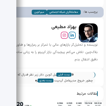
برچسب ها :
معامله‌گران شبکه اجتماعی
میم کوین
بهزاد مطیعی
نویسنده و تحلیل‌گر بازارهای مالی با تمرکز بر رمزارزها و فناوری
بلاک‌چین. تلاش می‌کنم پیچیدگی بازار کریپتو را به زبانی ساده و
دقیق انتقال بدم.
«
USDGO؛ استیبل کوین دلار زیر نظر فدرال که
پست قبلی
»
مرزهای پرداخت را تغییر می‌دهد
چطور خروج مدیرعامل آپ‌بیت بازار کریپتو کره
پست بعدی
را تکان نداد؛ راز تداوم رونق خرده‌فروشی
مقالات مرتبط