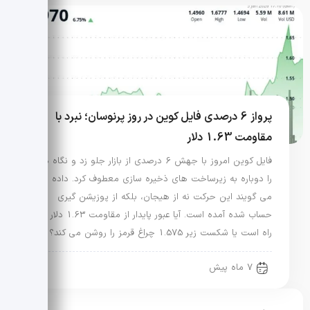
پرواز 6 درصدی فایل کوین در روز پرنوسان؛ نبرد با
مقاومت 1.63 دلار
فایل کوین امروز با جهش 6 درصدی از بازار جلو زد و نگاه ها
را دوباره به زیرساخت های ذخیره سازی معطوف کرد. داده ها
می گویند این حرکت نه از هیجان، بلکه از پوزیشن گیری
حساب شده آمده است. آیا عبور پایدار از مقاومت 1.63 دلار در
راه است یا شکست زیر 1.575 چراغ قرمز را روشن می کند؟
7 ماه پیش