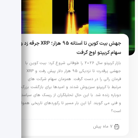
جهش بیت کوین تا آستانه 95 هزار؛ XRP جرقه زد و
سهام کریپتو اوج گرفت
بازار کریپتو سال 2026 را طوفانی شروع کرد؛ بیت کوین با
جهشی پرقدرت تا نزدیکی 95 هزار دلار پیش رفت و XRP
فرمان رالی را در دست گرفت. همزمان سهام شرکت های
مرتبط با کریپتو سبزپوش شدند و امیدها برای بازگشت بزرگ
دوباره زنده شد. با این حال تحلیلگران از ریسک های سیاستی
و فنی می گویند. آیا این بار مسیر تا رکوردهای تاریخی هموار
است؟
7 ماه پیش