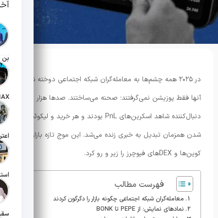
آخر
تاریخ انت
در ۲۰۲۵ همه چشم‌ها به معامله‌گران شبکه اجتماعی دوخته شد.
آنها فقط پوزیشن نمی‌گرفتند؛ صحنه می‌ساختند. صدها هزار
تاریخ انت
دنبال‌کننده شاهد اسکرین‌های PnL بودند و هر خرید و لیکوئید
شدن همزمان تبدیل به خبری زنده می‌شد. این موج تازه بازار میم
تاریخ انت
کوین‌ها و DEXهای فیوچرز را زیر و رو کرد.
فهرست مطالب
تاریخ انت
معامله‌گران شبکه اجتماعی چگونه بازار را دگرگون کردند
نمادهای نمایش: از PEPE تا BONK