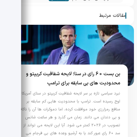
بی‌رمق — آیا جهش در راه است؟
مقالات مرتبط
بن بست 60 رای در سنا؛ لایحه شفافیت کریپتو و
محدودیت های بی سابقه برای ترامپ
نبرد سیاسی تازه بر سر لایحه شفافیت کریپتو در سنای آمریکا به
اوج رسیده است. ترامپ با محدودیت هایی کم سابقه بر
منافع رمزارزی خود موافقت کرده، اما دموکرات ها آن را ناکافی
و بی دندان می دانند. زمان می گذرد و هر ساعت شانس
تصویب در 2026 کمتر می شود. آیا این لایحه می تواند از
سد 60 رای عبور کند یا به آرشیو وعده های بی فرجام می