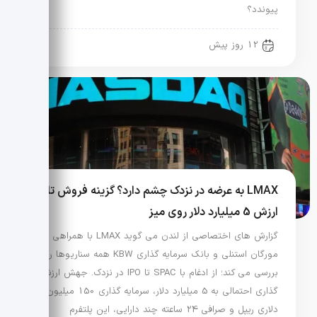
پیوندد؟
12 روز پیش
LMAX به عرضه در نزدک چشم دارد؟ گزینه فروش تا
ارزش 5 میلیارد دلار روی میز
گزارش های اختصاصی از لندن می گوید LMAX با همراهی
مورگان استنلی و بانک سرمایه گذاری KBW همه سناریوها را
بررسی می کند؛ از ادغام با SPAC تا IPO در نزدک. جهش ارزش
گذاری احتمالی به 5 میلیارد دلار، سرمایه گذاری 150 میلیون
دلاری ریپل و صرافی 24 ساعته چند دارایی، این پلتفرم