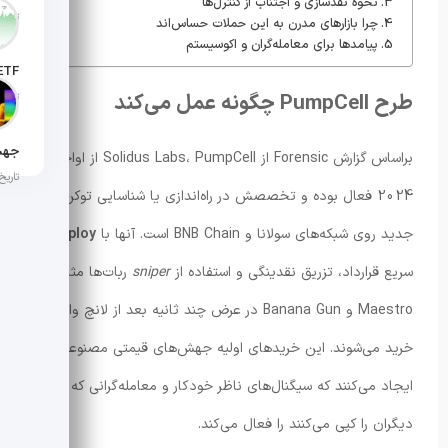
نحوه نقدسازی و اجتناب از کنترل‌ها
تاریخ انت
چرا بازارهای مدرن به این حملات حساس‌اند
پیامدها برای معامله‌گران و اکوسیستم
طرح PumpCell چگونه عمل می‌کند
تاریخ ان
براساس گزارش Forensic از Solidus Labs، PumpCell از اواخر
تاریخ ان
2024 فعال بوده و تخصصش در راه‌اندازی یا شناسایی توکن‌های
جدید روی شبکه‌های سولانا و BNB Chain است. آنها با
deploy
سریع قرارداد، تزریق نقدینگی و استفاده از
sniper
ربات‌ها مثل
Maestro و Banana Gun در عرض چند ثانیه بعد از لانچ وارد
خرید می‌شوند. این خریدهای اولیه جهش‌های قیمتی مصنوعی
ایجاد می‌کنند که سیگنال‌های ناظر خودکار و معامله‌گرانی که رفتار
دیگران را کپی می‌کنند را فعال می‌کند.