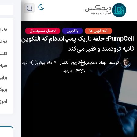
اخبار
آلت کوین ها
بلاکچین
تحلیل سنتیمنتال
PumpCell؛ حلقه تاریک پمپ‌انددام که آلتکوین‌ها را در
تحلی
ثانیه ثروتمند و فقیر می‌کند
نقشه 
توسط :
بهزاد مطیعی
تاریخ انتشار : 7 ماه پیش
0 دیدگاه
صراف
147 بازدید
پراپ
بروک
آمو