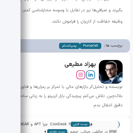
بگیرند و صرافی‌ها نیز در تقابل با وسوسه مجازشناسی کمتر،
وظیفه حفاظت از کاربران را فراموش نکنند.
برچسب ها :
PumpCell
پمپ‌انددام
بهزاد مطیعی
نویسنده و تحلیل‌گر بازارهای مالی با تمرکز بر رمزارزها و فناوری
بلاک‌چین. تلاش می‌کنم پیچیدگی بازار کریپتو را به زبانی ساده و
دقیق انتقال بدم.
«
روند نزولی CoinDesk 20: چرا APT و NEAR
پست قبلی
»
شاخص را 1.5% پایین کشیدند؟
BNB در چالشی حیاتی: حجم نجومی ولی
پست بعدی