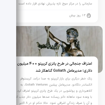
سازمانی را در مرکز موج تازه پذیرش نهادی قرار داده است.
12 روز پیش
اعتراف جنجالی در طرح پانزی کریپتو 400 میلیون
دلاری؛ مدیرعامل Goliath گناهکار شد
زنگ خطر دیگری برای بازار کریپتو به صدا درآمد. کریستوفر
الکساندر دلگادو، مدیرعامل پیشین Goliath Ventures، به
کلاهبرداری و پولشویی در یک طرح پانزی کریپتو اعتراف کرد. او
با وعده سود ماهانه «کم ریسک» صدها میلیون دلار جذب کرد
و آن را صرف زندگی اشرافی نمود. حالا حکم او در 8 اکتبر