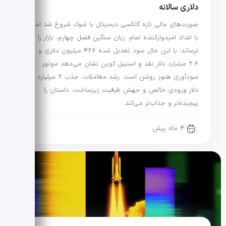
دلاری سالانه
صورت‌های مالی تازه گلکسی دیجیتال با شوک شروع شد اما
با اعداد امیدوارکننده تمام. زیان سنگین فصل چهارم، بازار را
ترساند؛ با این حال سود تعدیل شده 426 میلیون دلاری و
2.6 میلیارد دلار نقد و استیبل کوین نشان می‌دهد موتور
سودآوری هنوز روشن است. رشد معاملات، جذب 2 میلیارد
دلار ورودی خالص و جهش ظرفیت زیرساخت، داستان را
پیچیده‌تر و جذاب‌تر می‌کند.
4 ماه پیش