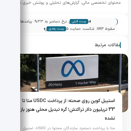
محتوای تخصصی مالی، گزارش‌های تحلیلی و پوشش خبری بازار.
«
احتمال کاهش نرخ دسامبر به ۳۳%؛ پیامدها
پست قبلی
»
برای بیت کوین و بازار کریپتو
سقوط XRP: شکست حمایت 2.15 و افزایش
پست بعدی
حجم معاملات (تحلیل بازار)
مقالات مرتبط
استیبل کوین روی صحنه: از پرداخت USDC متا تا
33 تریلیون دلار تراکنش؛ گره تبدیل محلی هنوز باز
نشده
متا با پرداخت دستمزد سازندگان محتوا در USDC، استیبل