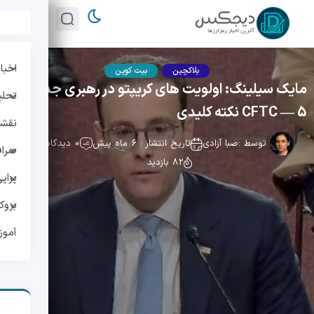
اخبار
بلاکچین
بیت کوین
مایک سیلینگ: اولویت های کریپتو در رهبری جدید
تحلی
CFTC — 5 نکته کلیدی
نقشه 
توسط :
صبا آزادی
تاریخ انتشار : 6 ماه پیش
0 دیدگاه
صراف
82 بازدید
پراپ
بروک
آمو