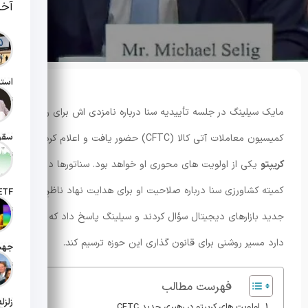
آخر
تاریخ انت
مایک سیلینگ در جلسه تأییدیه سنا درباره نامزدی اش برای ریاست
کمیسیون معاملات آتی کالا (CFTC) حضور یافت و اعلام کرد که
تاریخ انت
کریپتو
یکی از اولویت های محوری او خواهد بود. سناتورها در
کمیته کشاورزی سنا درباره صلاحیت او برای هدایت نهاد ناظرِ
تاریخ ان
جدید بازارهای دیجیتال سؤال کردند و سیلینگ پاسخ داد که قصد
دارد مسیر روشنی برای قانون گذاری این حوزه ترسیم کند.
تاریخ ان
فهرست مطالب
اولویت های کریپتو در رهبری جدید CFTC