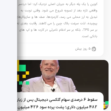
کوین را یک پله دیگر به جریان اصلی نزدیک کرد؛ اما دردسر
واقعی تازه بعد از تسویه شروع می شود. وقتی نوبت به
تبدیل به ارز محلی می رسد، کارمزدها، صف ها و سازوکارهای
پیچیده، لذت سرعت بلاک چین را می کاهند. رقابت بعدی نه
بر سر TPS، بلکه بر سر ادغام نامرئی در کارت ها و اپ های
بانکی است.
5 روز پیش
سقوط 6 درصدی سهام گلکسی دیجیتال پس از زیان
482 میلیون دلاری؛ پشت پرده سود 426 میلیون