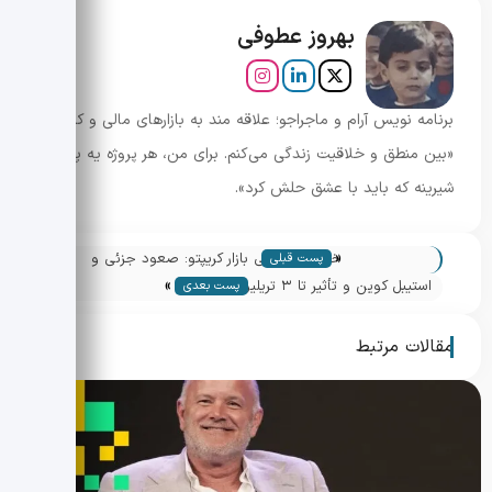
بهروز عطوفی
برنامه نویس آرام و ماجراجو؛ علاقه مند به بازارهای مالی و کریپتو.
«بین منطق و خلاقیت زندگی می‌کنم. برای من، هر پروژه یه پازل
شیرینه که باید با عشق حلش کرد».
«
خلاصه هفتگی بازار کریپتو: صعود جزئی و
پست قبلی
»
نشانه های احساسات سرمایه گذاران
استیبل کوین و تأثیر تا ۳ تریلیون دلار بر
پست بعدی
سیاست پولی آمریکا
مقالات مرتبط