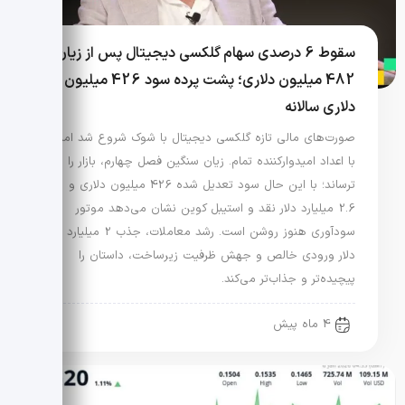
سقوط 6 درصدی سهام گلکسی دیجیتال پس از زیان
482 میلیون دلاری؛ پشت پرده سود 426 میلیون
دلاری سالانه
صورت‌های مالی تازه گلکسی دیجیتال با شوک شروع شد اما
با اعداد امیدوارکننده تمام. زیان سنگین فصل چهارم، بازار را
ترساند؛ با این حال سود تعدیل شده 426 میلیون دلاری و
2.6 میلیارد دلار نقد و استیبل کوین نشان می‌دهد موتور
سودآوری هنوز روشن است. رشد معاملات، جذب 2 میلیارد
دلار ورودی خالص و جهش ظرفیت زیرساخت، داستان را
پیچیده‌تر و جذاب‌تر می‌کند.
4 ماه پیش