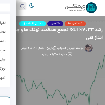
اخبار
آلت کوین ها
بلاکچین
تحلیل فاندامنتال
رشد 7.33% SUI؛ تجمع هدفمند نهنگ ها و چشم
تحلی
انداز فنی
نقشه 
توسط :
بهروز عطوفی
تاریخ انتشار : 6 ماه پیش
صراف
0 دیدگاه
71 بازدید
پراپ
بروک
آمو