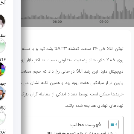
آخر
تاریخ انت
توکن SUI طی 24 ساعت گذشته 7.33% رشد کرد و با بسته شدن
روی 2.08 دلار، حالا وضعیت متفاوتی نسبت به اکثر بازار ارزهای
تاریخ ان
دیجیتال دارد. این رشد SUI در حالی رخ داد که حجم معاملات
پایین تر از میانگین هفت روزه بود و همین نکته نشان می دهد
تاریخ ان
خریدها ممکن است توسط تعداد اندکی از معامله گران بزرگ یا
نهادهای نهادی هدایت شده باشد.
تاریخ ان
فهرست مطالب
رشد قیمت و نشانه های تجمع هدفمند SUI