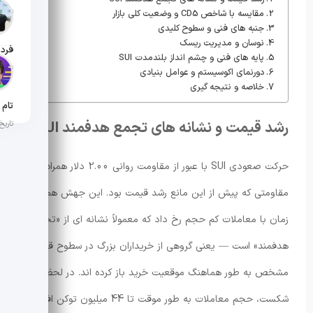
تاریخ ان
مقایسه با شاخص CD5 و وضعیت کلی بازار
جنبه های فنی و سطوح کلیدی
نوسان و مدیریت ریسک
پایه های فنی و چشم انداز بلندمدت SUI
تاریخ ان
دورنمای اکوسیستم و عوامل بنیادی
خلاصه و نتیجه گیری
رشد قیمت و نشانه های تجمع هدفمند SUI
تاریخ ان
حرکت صعودی SUI با عبور از مقاومت روانی 2.00 دلار همراه بود؛
مقاومتی که پیش از این مانع رشد قیمت بود. این جهش هم
زمان با معاملات کم حجم رخ داد که معمولاً نشانه ای از «تجمع
هدفمند» است — یعنی گروهی از خریداران بزرگ در سطوح قیمتی
مشخص به طور هماهنگ موقعیت خرید باز کرده اند. در لحظه
شکست، حجم معاملات به طور موقت تا 44 میلیون توکن افزایش