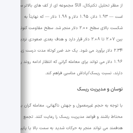
از منظر تحلیل تکنیکال، SUI مجموعه ای از کف های بالاتر ساخته
است — 1.93 دلار، 1.95 دلار و 1.98 دلار — که نهایتاً به
شکست بالای سطح 2.00 دلار منجر شد. سطح مقاومت کنونی
بین 2.07 تا 2.08 دلار قرار دارد و هدف بعدی صعودی نزدیک به
2.34 دلار برآورد می شود. یک حد ضرر کوتاه مدت درست زیر
1.96 دلار می تواند برای معامله گرانی که انتظار ادامه روند را
دارند، نسبت ریسک/پاداش مناسبی فراهم کند.
نوسان و مدیریت ریسک
با توجه به حجم غیرمعمول و جهش ناگهانی، معامله گران باید
محتاط باشند و قواعد مدیریت ریسک را رعایت کنند. تجمع
هدفمند می تواند منجر به حرکات شدید به سمت بالا یا پایین