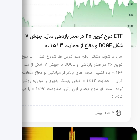
ETF دوج کوین 2x در صدر بازدهی سال؛ جهش V
شکل DOGE و دفاع از حمایت 0.1513
سال با شوک مثبتی برای میم کوین ها شروع شد؛ ETF دوج
کوین 2x در صدر بازدهی و DOGE با جهش V شکل از کف
0.146 بالا کشید. حجم های بالاتر از میانگین و دفاع معامله
گران از حمایت 0.1513، نبض ریسک پذیری را دوباره روشن
کرده است. آیا موج بعدی این رالی، مقاومت 0.1543 را می
شکند؟
4 ماه پیش