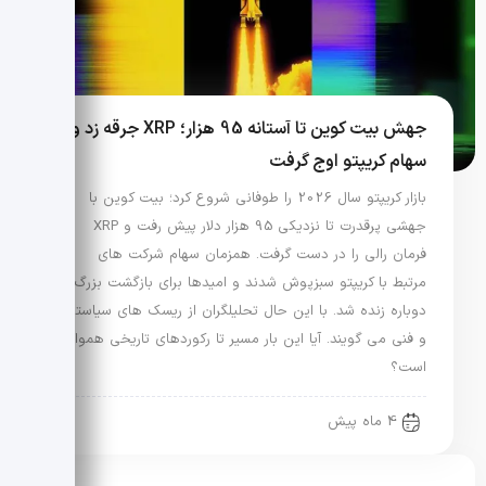
جهش بیت کوین تا آستانه 95 هزار؛ XRP جرقه زد و
سهام کریپتو اوج گرفت
بازار کریپتو سال 2026 را طوفانی شروع کرد؛ بیت کوین با
جهشی پرقدرت تا نزدیکی 95 هزار دلار پیش رفت و XRP
فرمان رالی را در دست گرفت. همزمان سهام شرکت های
مرتبط با کریپتو سبزپوش شدند و امیدها برای بازگشت بزرگ
دوباره زنده شد. با این حال تحلیلگران از ریسک های سیاستی
و فنی می گویند. آیا این بار مسیر تا رکوردهای تاریخی هموار
است؟
4 ماه پیش