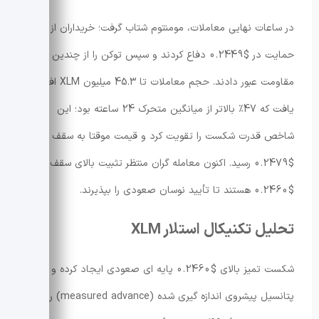
در ساعات نهایی معاملات، مومنتوم شتاب گرفت؛ خریداران از
حمایت در $0.2449 دفاع کردند و سپس توکن را از چندین ناحیه
مقاومت عبور دادند. حجم معاملات تا 45.3 میلیون XLM افزایش
یافت که 47٪ بالاتر از میانگین متحرک 24 ساعته بود؛ این
شاخص قدرت شکست را تقویت کرد و قیمت موقتا به سقف جلسه
$0.2479 رسید. اکنون معامله گران منتظر تثبیت بالای سقف سابق
$0.2460 هستند تا تأیید نوسان صعودی را بپذیرند.
تحلیل تکنیکال استلار XLM
شکست تمیز بالای $0.2460 پایه ای صعودی ایجاد کرده و
پتانسیل پیشروی اندازه گیری شده (measured advance) را باز