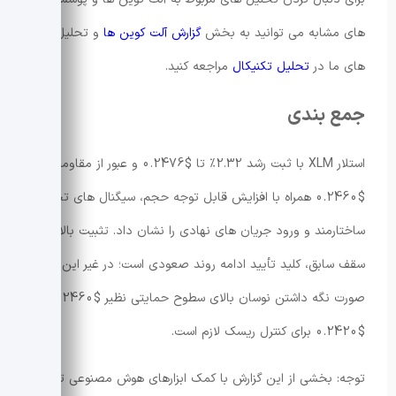
های مشابه می توانید به بخش
گزارش آلت کوین ها
و تحلیل
های ما در
تحلیل تکنیکال
مراجعه کنید.
جمع بندی
استلار XLM با ثبت رشد 2.32٪ تا $0.2476 و عبور از مقاومت
$0.2460 همراه با افزایش قابل توجه حجم، سیگنال های تجمع
ساختارمند و ورود جریان های نهادی را نشان داد. تثبیت بالای
سقف سابق، کلید تأیید ادامه روند صعودی است؛ در غیر این
صورت نگه داشتن نوسان بالای سطوح حمایتی نظیر $0.2460 و
$0.2420 برای کنترل ریسک لازم است.
توجه: بخشی از این گزارش با کمک ابزارهای هوش مصنوعی تولید