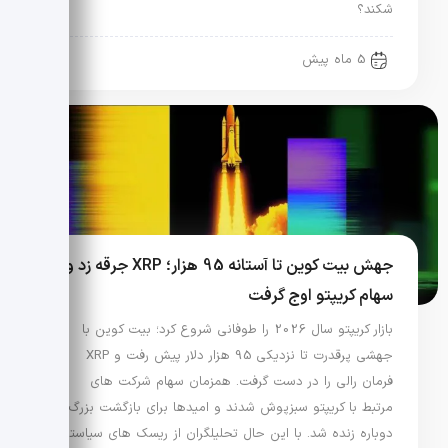
شکند؟
5 ماه پیش
جهش بیت کوین تا آستانه 95 هزار؛ XRP جرقه زد و
سهام کریپتو اوج گرفت
بازار کریپتو سال 2026 را طوفانی شروع کرد؛ بیت کوین با
جهشی پرقدرت تا نزدیکی 95 هزار دلار پیش رفت و XRP
فرمان رالی را در دست گرفت. همزمان سهام شرکت های
مرتبط با کریپتو سبزپوش شدند و امیدها برای بازگشت بزرگ
دوباره زنده شد. با این حال تحلیلگران از ریسک های سیاستی