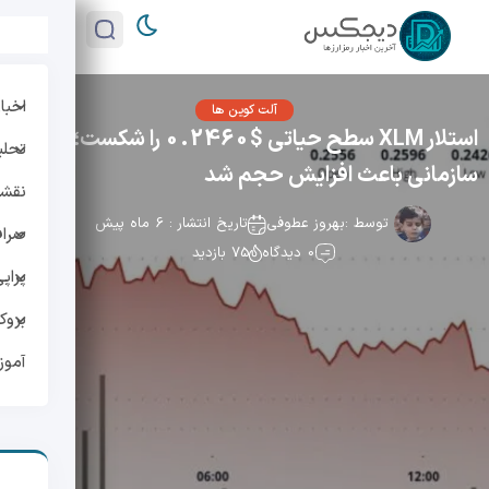
اخبار
آلت کوین ها
استلار XLM سطح حیاتی $0.2460 را شکست؛ تجمع
تحلی
سازمانی باعث افزایش حجم شد
نقشه 
توسط :
بهروز عطوفی
تاریخ انتشار : 6 ماه پیش
صراف
0 دیدگاه
75 بازدید
پراپ
بروک
آمو