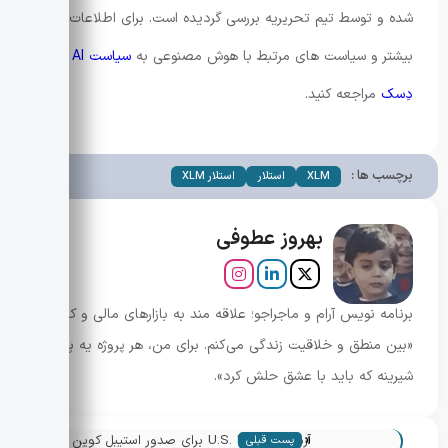
شده و توسط تیم تحریریه بررسی گردیده است. برای اطلاعات
بیشتر و سیاست های مرتبط با هوش مصنوعی به
سیاست AI کوین
دِسک
مراجعه کنید.
برچسب ها :
XLM
استلار
استلار XLM
بهروز عطوفی
برنامه نویس آرام و ماجراجو؛ علاقه مند به بازارهای مالی و کریپتو.
«بین منطق و خلاقیت زندگی می‌کنم. برای من، هر پروژه یه پازل
شیرینه که باید با عشق حلش کرد».
«
آزمایش U.S. Bank برای صدور استیبل کوین
پست قبلی