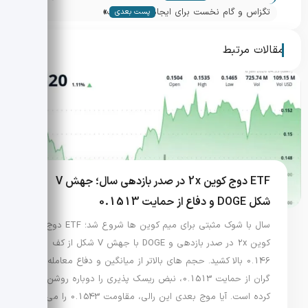
»
بانکی روی شبکه استلار
تگزاس و گام نخست برای ایجاد ذخیره بیت
پست بعدی
کوین ایالتی
مقالات مرتبط
ETF دوج کوین 2x در صدر بازدهی سال؛ جهش V
شکل DOGE و دفاع از حمایت 0.1513
سال با شوک مثبتی برای میم کوین ها شروع شد؛ ETF دوج
کوین 2x در صدر بازدهی و DOGE با جهش V شکل از کف
0.146 بالا کشید. حجم های بالاتر از میانگین و دفاع معامله
گران از حمایت 0.1513، نبض ریسک پذیری را دوباره روشن
کرده است. آیا موج بعدی این رالی، مقاومت 0.1543 را می