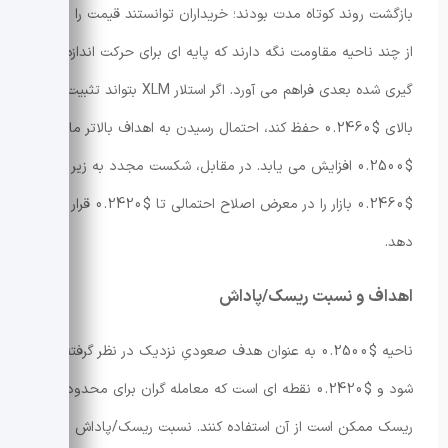
بازگشت روند کوتاه مدت بودند؛ خریداران توانستند قیمت را بالاتر
از چند ناحیه مقاومت نگه دارند که پایه ای برای حرکت اندازه
گیری شده بعدی فراهم می آورد. اگر استلار XLM بتواند تثبیت را
بالای $0.2460 حفظ کند، احتمال رسیدن به اهداف بالاتر مانند
$0.2500 افزایش می یابد. در مقابل، شکست مجدد به زیر
$0.2460 بازار را در معرض اصلاح احتمالی تا $0.2420 قرار می
دهد.
اهداف و نسبت ریسک/پاداش
ناحیه $0.2500 به عنوان هدف صعودیِ نزدیک در نظر گرفته می
شود و $0.2420 نقطه ای است که معامله گران برای محدودسازی
ریسک ممکن است از آن استفاده کنند. نسبت ریسک/پاداش بر