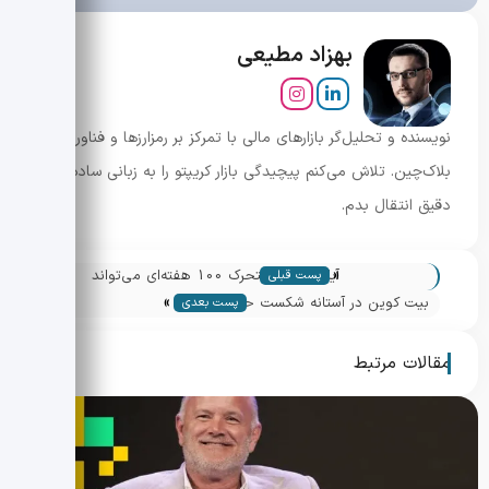
بهزاد مطیعی
نویسنده و تحلیل‌گر بازارهای مالی با تمرکز بر رمزارزها و فناوری
بلاک‌چین. تلاش می‌کنم پیچیدگی بازار کریپتو را به زبانی ساده و
دقیق انتقال بدم.
«
آیا میانگین متحرک 100 هفته‌ای می‌تواند
پست قبلی
»
نجات‌بخش بیت کوین باشد؟
بیت کوین در آستانه شکست حیاتی: خروج
پست بعدی
صدها میلیون دلار از ETFها چه معنایی
دارد؟
مقالات مرتبط