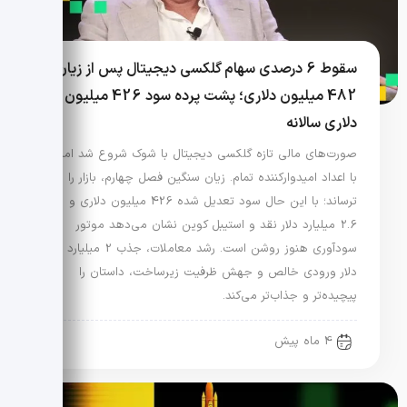
سقوط 6 درصدی سهام گلکسی دیجیتال پس از زیان
482 میلیون دلاری؛ پشت پرده سود 426 میلیون
دلاری سالانه
صورت‌های مالی تازه گلکسی دیجیتال با شوک شروع شد اما
با اعداد امیدوارکننده تمام. زیان سنگین فصل چهارم، بازار را
ترساند؛ با این حال سود تعدیل شده 426 میلیون دلاری و
2.6 میلیارد دلار نقد و استیبل کوین نشان می‌دهد موتور
سودآوری هنوز روشن است. رشد معاملات، جذب 2 میلیارد
دلار ورودی خالص و جهش ظرفیت زیرساخت، داستان را
پیچیده‌تر و جذاب‌تر می‌کند.
4 ماه پیش