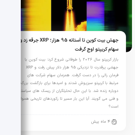
جهش بیت کوین تا آستانه 95 هزار؛ XRP جرقه زد و
سهام کریپتو اوج گرفت
بازار کریپتو سال 2026 را طوفانی شروع کرد؛ بیت کوین با
جهشی پرقدرت تا نزدیکی 95 هزار دلار پیش رفت و XRP
فرمان رالی را در دست گرفت. همزمان سهام شرکت های
مرتبط با کریپتو سبزپوش شدند و امیدها برای بازگشت بزرگ
دوباره زنده شد. با این حال تحلیلگران از ریسک های سیاستی
و فنی می گویند. آیا این بار مسیر تا رکوردهای تاریخی هموار
است؟
4 ماه پیش