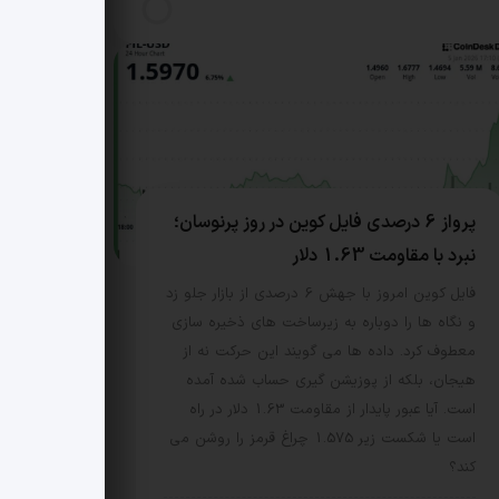
پرواز 6 درصدی فایل کوین در روز پرنوسان؛
نبرد با مقاومت 1.63 دلار
فایل کوین امروز با جهش 6 درصدی از بازار جلو زد
و نگاه ها را دوباره به زیرساخت های ذخیره سازی
معطوف کرد. داده ها می گویند این حرکت نه از
هیجان، بلکه از پوزیشن گیری حساب شده آمده
است. آیا عبور پایدار از مقاومت 1.63 دلار در راه
است یا شکست زیر 1.575 چراغ قرمز را روشن می
کند؟