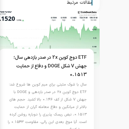
مقالات مرتبط
ETF دوج کوین 2x در صدر بازدهی سال؛
جهش V شکل DOGE و دفاع از حمایت
0.1513
سال با شوک مثبتی برای میم کوین ها شروع شد؛
ETF دوج کوین 2x در صدر بازدهی و DOGE با
جهش V شکل از کف 0.146 بالا کشید. حجم های
بالاتر از میانگین و دفاع معامله گران از حمایت
0.1513، نبض ریسک پذیری را دوباره روشن کرده
است. آیا موج بعدی این رالی، مقاومت 0.1543 را