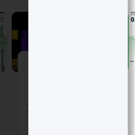
جهش بیت کوین تا آستانه 95 هزار؛ XRP
جرقه زد و سهام کریپتو اوج گرفت
بازار کریپتو سال 2026 را طوفانی شروع کرد؛ بیت
کوین با جهشی پرقدرت تا نزدیکی 95 هزار دلار
پیش رفت و XRP فرمان رالی را در دست گرفت.
همزمان سهام شرکت های مرتبط با کریپتو سبزپوش
شدند و امیدها برای بازگشت بزرگ دوباره زنده شد.
با این حال تحلیلگران از ریسک های سیاستی و فنی
می گویند. آیا این بار مسیر تا رکوردهای تاریخی
هموار است؟