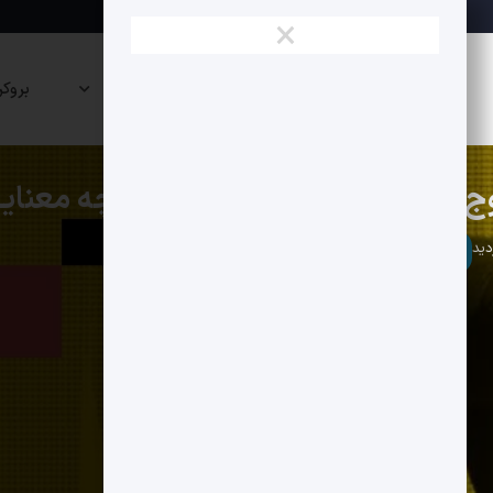
×
نقشه
صرافی
پراپی
بروکر
بازار
ها
ها
بیت کوین
تحلیل تکنیکال
لار از ETFها چه معنایی دارد؟