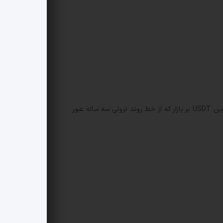
حفظ یا از دست رفتن سطوح تکنیکی کلیدی می تواند موجی از نقدینگی یا ورود دوباره خریداران را رقم بزند. افزایش تسلط استیبل کوین USDT بر بازار که از خط روند نزولی سه ساله عبور