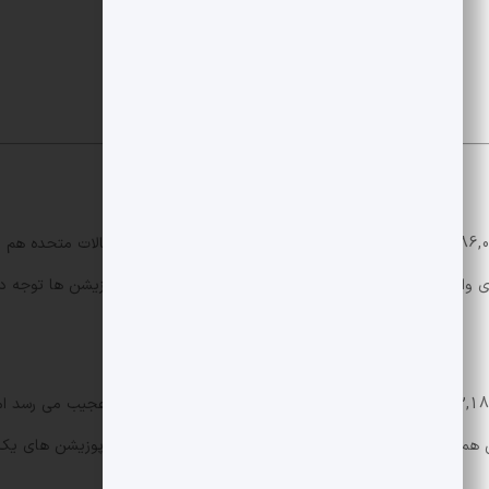
(BTC) در 24 ساعت گذشته بین 86,000 تا 88,000 دلار نوسان داشته است و داده های شغ
ی واکنش به اخبار کلان، بیشتر به نقدینگی داخلی و چینش پوزیشن ها توجه دا
به 72,184 رسیده که بالاترین سطح از فوریه 024
نی همراه بوده است. این موضوع هشدار دهنده است زیرا تجمع پوزیشن های یک 