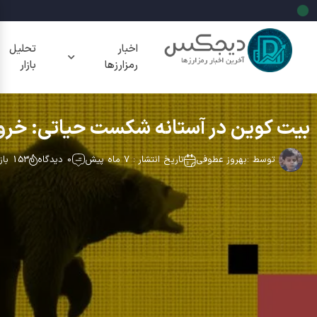
اخبار
تحلیل
رمزارزها
بازار
بیت کوین در آستانه شکست حیاتی: خروج صدها میلیون د
توسط :
بهروز عطوفی
تاریخ انتشار : 7 ماه پیش
0 دیدگاه
153 بازدید