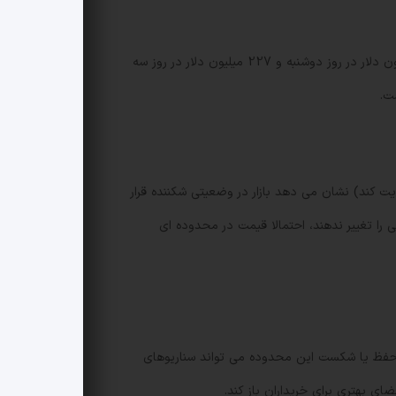
11 ETF اسپات بیت کوین فهرست شده در آمریکا در دو روز متوالی بیش از 584 میلیون دلار خروج سرمایه ثبت کردند: 357.69 میلیون دلار در روز دوشنبه و 227 میلیون دلار در روز سه
ت.
را تقویت کند) نشان می دهد بازار در وضعیتی شکننده قرار
شرایط نقدینگی را تغییر ندهند، احتمالا قیمت در محدوده ای
85 تا 100,000 دلار حرکت کند. حفظ یا شکست این محدوده می تواند سناریوهای
ای بهتری برای خریداران باز کند.