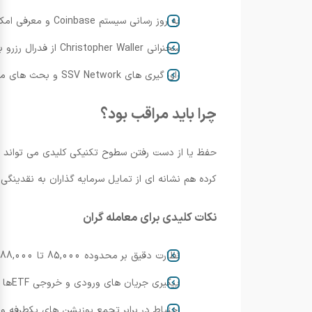
به روز رسانی سیستم Coinbase و معرفی امکانات جدید از جمله توکنیزه شدن سهام و بازارهای پیش بینی.
سخنرانی Christopher Waller از فدرال رزرو با محور چشم انداز اقتصادی.
رای گیری های SSV Network و بحث های مربوط به حرکت نهادی در RWAfi و برنامه های آینده BNB Chain.
چرا باید مراقب بود؟
کرده هم نشانه ای از تمایل سرمایه گذاران به نقدینگ
نکات کلیدی برای معامله گران
نظارت دقیق بر محدوده 85,000 تا 88,000 دلار؛ شکست این ناحیه پیامدهای فوری خواهد داشت.
پیگیری جریان های ورودی و خروجی ETFها برای درک بهتر روند تقاضای نهادی.
احتیاط در برابر تجمع پوزیشن های یکطرفه 