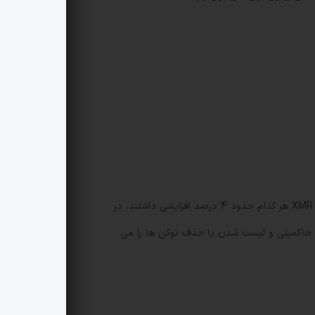
در بازار گسترده تر، برخی توکن ها حرکت مثبت داشتند؛ برای مثال توکن NIGHT بر پایه Cardano با 9 درصد رشد همراه بود و SKY و XMR هر کدام حدود 4 درصد افزایشی داشتند، در
یری های حاکمیتی و لیست شدن یا حذف توکن ها را می