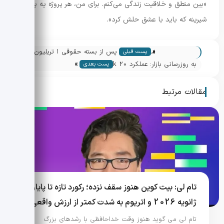
«بین منطق و خلاقیت زندگی می‌کنم. برای من، هر پروژه یه پازل
شیرینه که باید با عشق حلش کرد».
«
میم کوین ها پس از بسته حقوقی ۱ تریلیون
پست قبلی
»
دلاری تسلا: موج جدید و ریسک ها
به روزرسانی بازار: عملکرد CoinDesk 20 —
پست بعدی
لیدرها و عقب ماندگان
مقالات مرتبط
تام لی: بیت کوین هنوز سقف نزده؛ رکورد تازه تا پایان
ژانویه 2026 و اتریوم به شدت کمتر از ارزش واقعی
تام لی می گوید هنوز وقت خداحافظی با رشدهای بزرگ