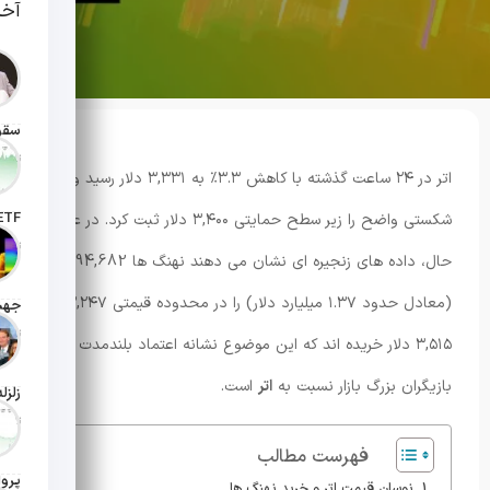
آخر
تاریخ انت
اتر در ۲۴ ساعت گذشته با کاهش ۳.۳٪ به ۳,۳۳۱ دلار رسید و
شکستی واضح را زیر سطح حمایتی ۳,۴۰۰ دلار ثبت کرد. در عین
تاریخ ان
حال، داده های زنجیره ای نشان می دهند نهنگ ها 394,682 اتر
(معادل حدود ۱.۳۷ میلیارد دلار) را در محدوده قیمتی ۳,۲۴۷ تا
تاریخ ان
۳,۵۱۵ دلار خریده اند که این موضوع نشانه اعتماد بلندمدت
بازیگران بزرگ بازار نسبت به
اتر
است.
تاریخ ان
فهرست مطالب
نوسان قیمت اتر و خرید نهنگ ها