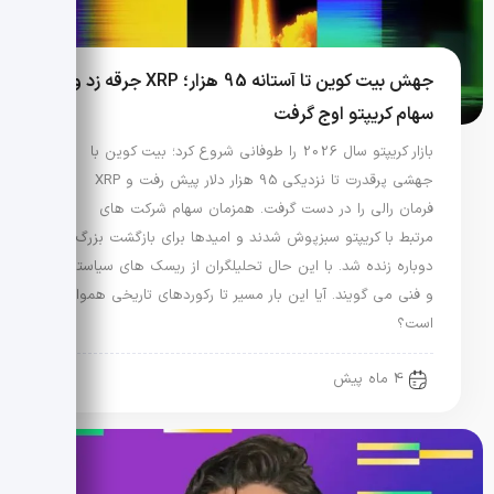
جهش بیت کوین تا آستانه 95 هزار؛ XRP جرقه زد و
سهام کریپتو اوج گرفت
بازار کریپتو سال 2026 را طوفانی شروع کرد؛ بیت کوین با
جهشی پرقدرت تا نزدیکی 95 هزار دلار پیش رفت و XRP
فرمان رالی را در دست گرفت. همزمان سهام شرکت های
مرتبط با کریپتو سبزپوش شدند و امیدها برای بازگشت بزرگ
دوباره زنده شد. با این حال تحلیلگران از ریسک های سیاستی
و فنی می گویند. آیا این بار مسیر تا رکوردهای تاریخی هموار
است؟
4 ماه پیش