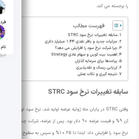
را برجسته می کند.
تاریخ ان
فهرست مطالب
تاریخ ان
سابقه تغییرات نرخ سود STRC
جزئیات جدید و بافر نقدی 1.44 میلیارد دلاری
چرا شرکت نرخ سود را افزایش می دهد؟
اهمیت بیت کوین و سهام عادی Strategy
تاریخ ان
پیامدها برای سرمایه گذاران
ارزیابی ریسک و نقدپذیری
نتیجه گیری و نکات عملی
سابقه تغییرات نرخ سود STRC
وقتی STRC در پایان ماه ژوئیه عرضه اولیه شد، نرخ سود اولیه
آن 9% و قیمت عرضه 90 دلار بود. پس از عرضه، شرکت چند بار
نرخ سود را افزایش داد؛ ابتدا تا 10.25% و سپس به سطوح بالاتر.