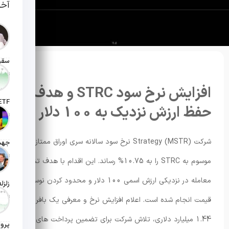
آخر
تاریخ انت
افزایش نرخ سود STRC و هدف
حفظ ارزش نزدیک به 100 دلار
تاریخ ان
شرکت Strategy (MSTR) نرخ سود سالانه سری اوراق ممتاز خود
تاریخ ان
موسوم به STRC را به 10.75% رساند. این اقدام با هدف تشویق
معامله در نزدیکی ارزش اسمی 100 دلار و محدود کردن نوسان
تاریخ ان
قیمت انجام شده است. اعلام افزایش نرخ و معرفی یک بافر نقدی
1.44 میلیارد دلاری، تلاش شرکت برای تضمین پرداخت های سود