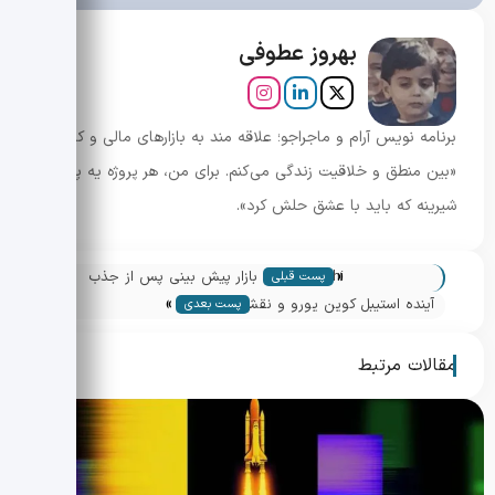
بهروز عطوفی
برنامه نویس آرام و ماجراجو؛ علاقه مند به بازارهای مالی و کریپتو.
«بین منطق و خلاقیت زندگی می‌کنم. برای من، هر پروژه یه پازل
شیرینه که باید با عشق حلش کرد».
«
Kalshi و رشد بازار پیش بینی پس از جذب
پست قبلی
»
سرمایه 1 میلیارد دلاری
آینده استیبل کوین یورو و نقش اتریوم در
پست بعدی
بازگشت بازار کریپتو
مقالات مرتبط