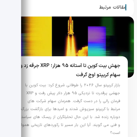
مقالات مرتبط
جهش بیت کوین تا آستانه 95 هزار؛ XRP جرقه زد و
سهام کریپتو اوج گرفت
بازار کریپتو سال 2026 را طوفانی شروع کرد؛ بیت کوین با
جهشی پرقدرت تا نزدیکی 95 هزار دلار پیش رفت و XRP
فرمان رالی را در دست گرفت. همزمان سهام شرکت های
مرتبط با کریپتو سبزپوش شدند و امیدها برای بازگشت بزرگ
دوباره زنده شد. با این حال تحلیلگران از ریسک های سیاستی
و فنی می گویند. آیا این بار مسیر تا رکوردهای تاریخی هموار
است؟