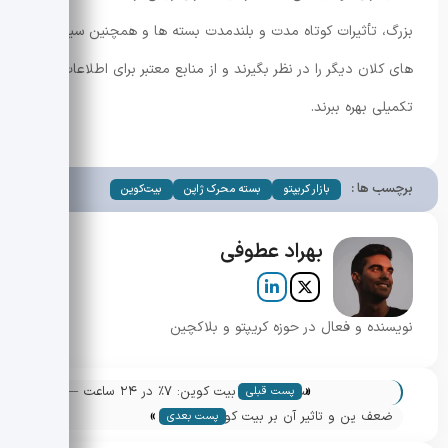
بزرگ، تأثیرات کوتاه مدت و بلندمدت بسته ها و همچنین سیگنال
های کلان دیگر را در نظر بگیرند و از منابع معتبر برای اطلاعات
تکمیلی بهره ببرند.
برچسب ها :
بازار کریپتو
بسته محرک ژاپن
بیت‌کوین
بهراد عطوفی
نویسنده و فعال در حوزه کریپتو و بلاکچین
«
سقوط قیمت بیت کوین: ۷٪ در ۲۴ ساعت —
پست قبلی
»
دلایل و پیامدها
ضعف ین و تاثیر آن بر بیت کوین: آیا CHF
پست بعدی
جایگزین مناسبی است؟