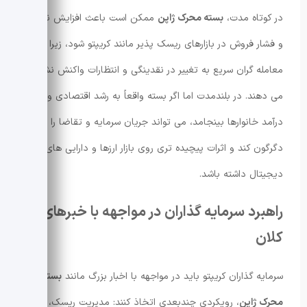
در کوتاه مدت،
بسته محرک ژاپن
ممکن است باعث افزایش نوسان
و فشار فروش در بازارهای ریسک پذیر مانند کریپتو شود، زیرا
معامله گران سریع به تغییر در نقدینگی و انتظارات واکنش نشان
می دهند. در بلندمدت اما اگر بسته واقعاً به رشد اقتصادی و ثبات
درآمد خانوارها بینجامد، می تواند جریان سرمایه و تقاضا را
دگرگون کند و اثرات پیچیده تری روی بازار ارزها و دارایی های
دیجیتال داشته باشد.
راهبرد سرمایه گذاران در مواجهه با خبرهای
کلان
سرمایه گذاران کریپتو باید در مواجهه با اخبار بزرگ مانند
بسته
محرک ژاپن
، رویکردی چندبعدی اتخاذ کنند: مدیریت ریسک،