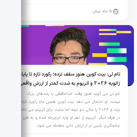
5 ماه پیش
تام لی: بیت کوین هنوز سقف نزده؛ رکورد تازه تا پایان
ژانویه 2026 و اتریوم به شدت کمتر از ارزش واقعی
تام لی می گوید هنوز وقت خداحافظی با رشدهای بزرگ
نیست. او احتمال می دهد بیت کوین همین ماه رکورد تازه
بزند و 2026 را سالی دو نیمه اما مثبت برای کریپتو می داند.
در طرف دیگر، اتریوم از نظر او وارد ابرچرخه شده و به طرز
چشمگیری پایین تر از ارزش ذاتی معامله می شود.