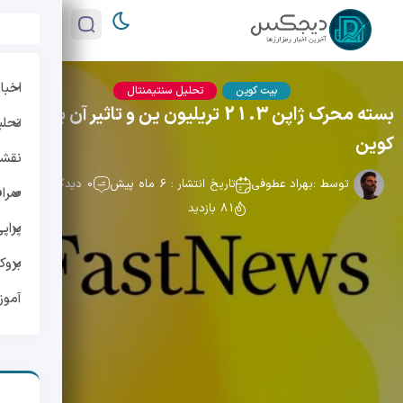
اخبار
بیت کوین
تحلیل سنتیمنتال
بسته محرک ژاپن 21.3 تریلیون ین و تاثیر آن بر بیت
تحلی
کوین
نقشه 
توسط :
بهراد عطوفی
تاریخ انتشار : 6 ماه پیش
0 دیدگاه
صراف
81 بازدید
پراپ
بروک
آمو