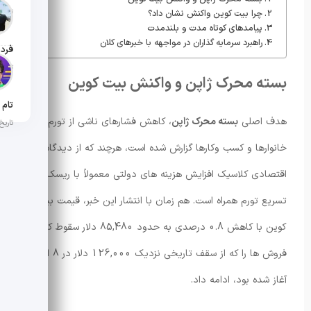
تاریخ ان
چرا بیت کوین واکنش نشان داد؟
پیامدهای کوتاه مدت و بلندمدت
راهبرد سرمایه گذاران در مواجهه با خبرهای کلان
تاریخ ان
بسته محرک ژاپن و واکنش بیت کوین
هدف اصلی
بسته محرک ژاپن
، کاهش فشارهای ناشی از تورم بر
تاریخ ان
خانوارها و کسب وکارها گزارش شده است، هرچند که از دیدگاه
اقتصادی کلاسیک افزایش هزینه های دولتی معمولاً با ریسک
تسریع تورم همراه است. هم زمان با انتشار این خبر، قیمت بیت
کوین با کاهش 0.8 درصدی به حدود 85,480 دلار سقوط کرد و
فروش ها را که از سقف تاریخی نزدیک 126,000 دلار در 8 اکتبر
آغاز شده بود، ادامه داد.