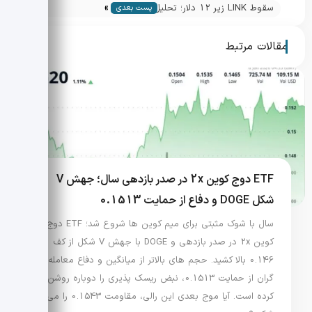
»
استخراج در نوامبر
سقوط LINK زیر 12 دلار؛ تحلیل تکنیکال و
پست بعدی
اهداف قیمت
مقالات مرتبط
ETF دوج کوین 2x در صدر بازدهی سال؛ جهش V
شکل DOGE و دفاع از حمایت 0.1513
سال با شوک مثبتی برای میم کوین ها شروع شد؛ ETF دوج
کوین 2x در صدر بازدهی و DOGE با جهش V شکل از کف
0.146 بالا کشید. حجم های بالاتر از میانگین و دفاع معامله
گران از حمایت 0.1513، نبض ریسک پذیری را دوباره روشن
کرده است. آیا موج بعدی این رالی، مقاومت 0.1543 را می