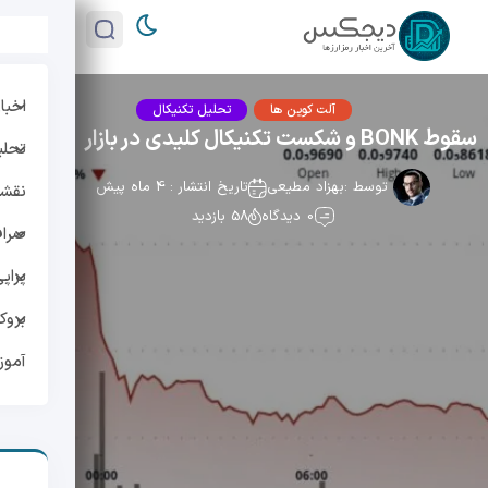
اخبار
آلت کوین ها
تحلیل تکنیکال
سقوط BONK و شکست تکنیکال کلیدی در بازار
تحلی
توسط :
بهزاد مطیعی
تاریخ انتشار : 4 ماه پیش
نقشه 
0 دیدگاه
58 بازدید
صراف
پراپ
بروک
آمو