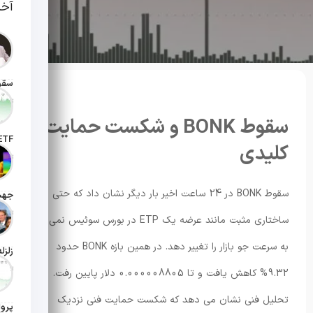
آخر
تاریخ انت
سقوط BONK و شکست حمایت
کلیدی
تاریخ ان
سقوط BONK در 24 ساعت اخیر بار دیگر نشان داد که حتی اخبار
تاریخ ان
ساختاری مثبت مانند عرضه یک ETP در بورس سوئیس نمی تواند
به سرعت جو بازار را تغییر دهد. در همین بازه BONK حدود
تاریخ ان
9.32% کاهش یافت و تا 0.000008805 دلار پایین رفت.
تحلیل فنی نشان می دهد که شکست حمایت فنی نزدیک