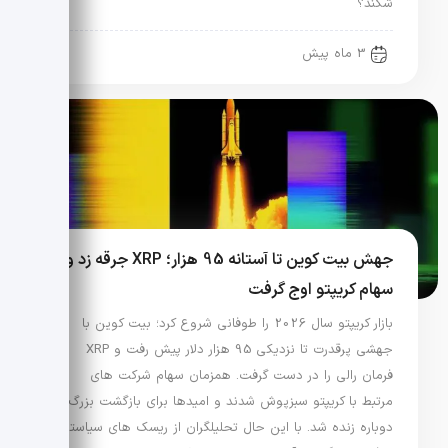
شکند؟
3 ماه پیش
جهش بیت کوین تا آستانه 95 هزار؛ XRP جرقه زد و
سهام کریپتو اوج گرفت
بازار کریپتو سال 2026 را طوفانی شروع کرد؛ بیت کوین با
جهشی پرقدرت تا نزدیکی 95 هزار دلار پیش رفت و XRP
فرمان رالی را در دست گرفت. همزمان سهام شرکت های
مرتبط با کریپتو سبزپوش شدند و امیدها برای بازگشت بزرگ
دوباره زنده شد. با این حال تحلیلگران از ریسک های سیاستی