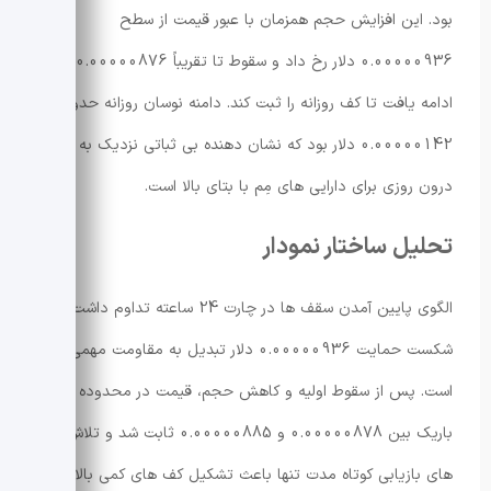
بود. این افزایش حجم همزمان با عبور قیمت از سطح
0.00000936 دلار رخ داد و سقوط تا تقریباً 0.00000876 دلار
ادامه یافت تا کف روزانه را ثبت کند. دامنه نوسان روزانه حدود
0.00000142 دلار بود که نشان دهنده بی ثباتی نزدیک به 15%
درون روزی برای دارایی های مِم با بتای بالا است.
تحلیل ساختار نمودار
الگوی پایین آمدن سقف ها در چارت 24 ساعته تداوم داشت و
شکست حمایت 0.00000936 دلار تبدیل به مقاومت مهمی شده
است. پس از سقوط اولیه و کاهش حجم، قیمت در محدوده
باریک بین 0.00000878 و 0.00000885 ثابت شد و تلاش
های بازیابی کوتاه مدت تنها باعث تشکیل کف های کمی بالاتر در