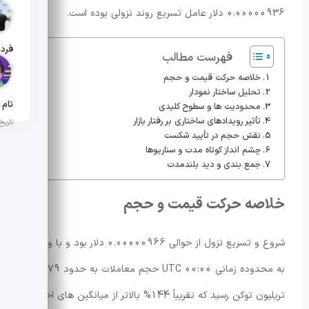
0.00000936 دلار عامل تسریع روند نزولی بوده است.
تاریخ ان
فهرست مطالب
تاریخ ان
خلاصه حرکت قیمت و حجم
تحلیل ساختار نمودار
محدودیت ها و سطوح کلیدی
تأثیر رویدادهای ساختاری بر رفتار بازار
تاریخ ان
نقش حجم در تأیید شکست
چشم انداز کوتاه مدت و سناریوها
جمع بندی و دید بلندمدت
خلاصه حرکت قیمت و حجم
شروع و تسریع نزول از حوالی 0.00000966 دلار بود و با ورود
به محدوده زمانی 00:00 UTC حجم معاملات به حدود 1.79
تریلیون توکن رسید که تقریباً 144% بالاتر از میانگین های اخیر