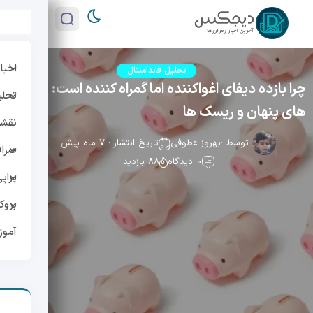
اخبار
تحلیل فاندامنتال
چرا بازده دیفای اغواکننده اما گمراه کننده است: هزینه
تحلی
های پنهان و ریسک ها
نقشه 
توسط :
بهروز عطوفی
تاریخ انتشار : 7 ماه پیش
صراف
0 دیدگاه
88 بازدید
پراپ
بروک
آمو