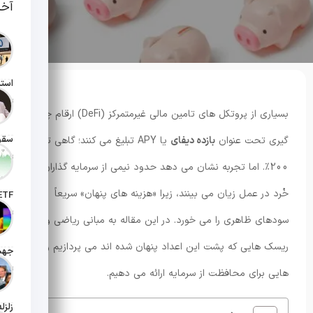
آخر
تاریخ انت
بسیاری از پروتکل های تامین مالی غیرمتمرکز (DeFi) ارقام چشم
گیری تحت عنوان
بازده دیفای
یا APY تبلیغ می کنند؛ گاهی تا
تاریخ انت
200٪. اما تجربه نشان می دهد حدود نیمی از سرمایه گذاران
خُرد در عمل زیان می بینند، زیرا «هزینه های پنهان» سریعاً
تاریخ ان
سودهای ظاهری را می خورد. در این مقاله به مبانی ریاضی و
ریسک هایی که پشت این اعداد پنهان شده اند می پردازیم و راه
تاریخ ان
هایی برای محافظت از سرمایه ارائه می دهیم.