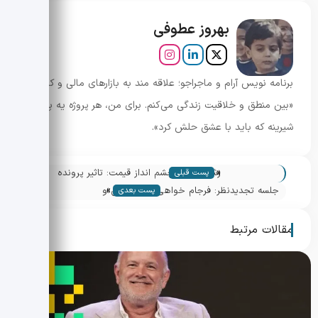
بهروز عطوفی
برنامه نویس آرام و ماجراجو؛ علاقه مند به بازارهای مالی و کریپتو.
«بین منطق و خلاقیت زندگی می‌کنم. برای من، هر پروژه یه پازل
شیرینه که باید با عشق حلش کرد».
«
رشد XRP و چشم انداز قیمت: تاثیر پرونده
پست قبلی
»
های ETF ریپل بر تقاضای نهادی
جلسه تجدیدنظر: فرجام خواهی سام بنکمن و
پست بعدی
تردید قضات درباره محاکمه
مقالات مرتبط