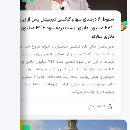
سقوط 6 درصدی سهام گلکسی دیجیتال پس از زیان
482 میلیون دلاری؛ پشت پرده سود 426 میلیون
دلاری سالانه
صورت‌های مالی تازه گلکسی دیجیتال با شوک شروع شد اما
با اعداد امیدوارکننده تمام. زیان سنگین فصل چهارم، بازار را
ترساند؛ با این حال سود تعدیل شده 426 میلیون دلاری و
2.6 میلیارد دلار نقد و استیبل کوین نشان می‌دهد موتور
سودآوری هنوز روشن است. رشد معاملات، جذب 2 میلیارد
دلار ورودی خالص و جهش ظرفیت زیرساخت، داستان را
پیچیده‌تر و جذاب‌تر می‌کند.
4 ماه پیش