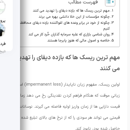
فهرست مطالب
تاریخ ان
مهم ترین ریسک ها که بازده دیفای را تهدید می کنند
چگونه مؤسسات از این خلا دانشی بهره می برند
چگونه از خود در برابر وعده های اغواکننده بازده دیفای محافظت
تاریخ ان
کنیم
روان شناسی بازاری که علیه سرمایه گذاران خُرد کار می کند
خلاصه و اصول مالی که هنوز پابرجا هستند
تاریخ ان
مهم ترین ریسک ها که بازده دیفای را تهدید
می کنند
اولین ریسک، مفهوم زیان ناپایدار (impermanent loss) است؛
زیانی موقت که هنگام فراهم کردن نقدینگی رخ می دهد زمانی که
قیمت دارایی ها از زمان واریز اولیه فاصله می گیرند. نوسانات
قیمتی می تواند هر سودی را که از نرخ های بالای تبلیغ شده
حاصل شده بود، نابود کند.