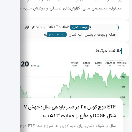
محتوای تخصصی مالی، گزارش‌های تحلیلی و پوشش خبری بازار.
«
پشت پرده اختلافات؛ آیا قانون ساختار بازار
پست قبلی
»
هفته آینده رونمایی می‌شود؟
هک ویچت بایننس؛ آب شدن قیمت یک میم
پست بعدی
کوین در طرح Pump-and-Dump
مقالات مرتبط
ETF دوج کوین 2x در صدر بازدهی سال؛ جهش V
شکل DOGE و دفاع از حمایت 0.1513
سال با شوک مثبتی برای میم کوین ها شروع شد؛ ETF دوج