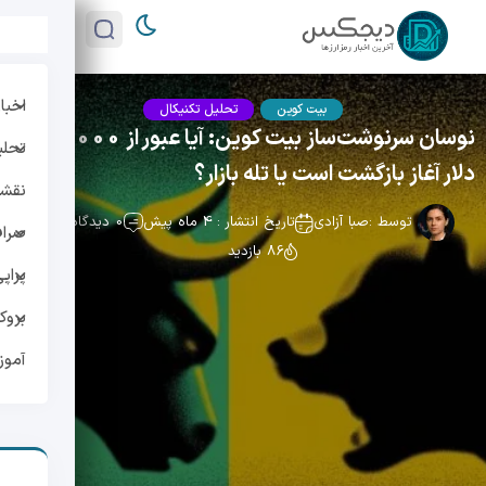
اخبار
بیت کوین
تحلیل تکنیکال
نوسان سرنوشت‌ساز بیت کوین: آیا عبور از 94,000
تحلی
دلار آغاز بازگشت است یا تله بازار؟
نقشه 
توسط :
صبا آزادی
تاریخ انتشار : 4 ماه پیش
0 دیدگاه
صراف
86 بازدید
پراپ
بروک
آمو