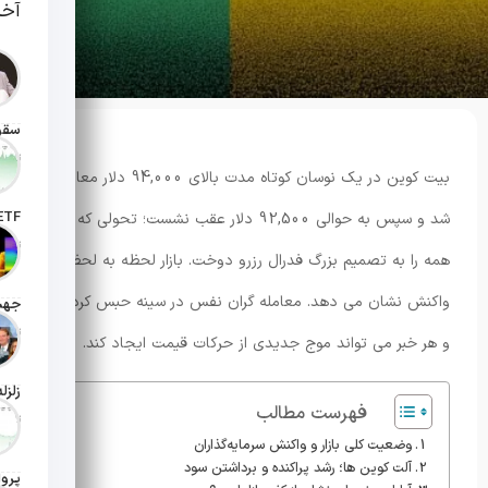
آخر
تاریخ انت
بیت کوین در یک نوسان کوتاه مدت بالای 94,000 دلار معامله
شد و سپس به حوالی 92,500 دلار عقب نشست؛ تحولی که چشم
تاریخ ان
همه را به تصمیم بزرگ فدرال رزرو دوخت. بازار لحظه به لحظه
واکنش نشان می دهد. معامله گران نفس در سینه حبس کرده اند
تاریخ ان
و هر خبر می تواند موج جدیدی از حرکات قیمت ایجاد کند.
فهرست مطالب
تاریخ ان
وضعیت کلی بازار و واکنش سرمایه‌گذاران
آلت کوین ها؛ رشد پراکنده و برداشتن سود