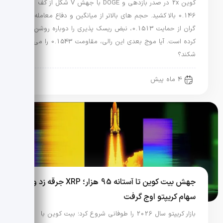
کوین 2x در صدر بازدهی و DOGE با جهش V شکل از کف
0.146 بالا کشید. حجم های بالاتر از میانگین و دفاع معامله
گران از حمایت 0.1513، نبض ریسک پذیری را دوباره روشن
کرده است. آیا موج بعدی این رالی، مقاومت 0.1543 را می
شکند؟
4 ماه پیش
جهش بیت کوین تا آستانه 95 هزار؛ XRP جرقه زد و
سهام کریپتو اوج گرفت
بازار کریپتو سال 2026 را طوفانی شروع کرد؛ بیت کوین با