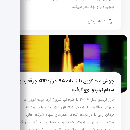
پیچیده‌تر و جذاب‌تر می‌کند.
4 ماه پیش
جهش بیت کوین تا آستانه 95 هزار؛ XRP جرقه زد و
سهام کریپتو اوج گرفت
بازار کریپتو سال 2026 را طوفانی شروع کرد؛ بیت کوین با
جهشی پرقدرت تا نزدیکی 95 هزار دلار پیش رفت و XRP
فرمان رالی را در دست گرفت. همزمان سهام شرکت های
مرتبط با کریپتو سبزپوش شدند و امیدها برای بازگشت بزرگ
دوباره زنده شد. با این حال تحلیلگران از ریسک های سیاستی