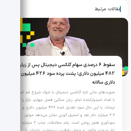
مقالات مرتبط
سقوط 6 درصدی سهام گلکسی دیجیتال پس از زیان
482 میلیون دلاری؛ پشت پرده سود 426 میلیون
دلاری سالانه
صورت‌های مالی تازه گلکسی دیجیتال با شوک شروع شد اما
با اعداد امیدوارکننده تمام. زیان سنگین فصل چهارم، بازار را
ترساند؛ با این حال سود تعدیل شده 426 میلیون دلاری و
2.6 میلیارد دلار نقد و استیبل کوین نشان می‌دهد موتور
سودآوری هنوز روشن است. رشد معاملات، جذب 2 میلیارد
دلار ورودی خالص و جهش ظرفیت زیرساخت، داستان را