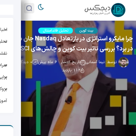
اخبار
بیت کوین
تحلیل فاندامنتال
چرا مایکرو استراتژی در بازتعادل Nasdaq جان سالم به
تحلی
در برد؟ بررسی تاثیر بیت کوین و چالش‌های MSCI
نقشه 
توسط :
نیما آسمانی
تاریخ انتشار : 6 ماه پیش
0 دیدگاه
صراف
112 بازدید
پراپ
بروک
آمو