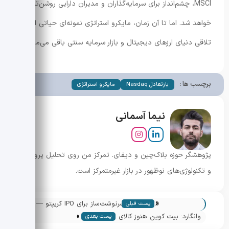
MSCI، چشم‌انداز برای سرمایه‌گذاران و مدیران دارایی روشن‌تر
خواهد شد. اما تا آن زمان، مایکرو استراتژی نمونه‌ای حیاتی از
تلاقی دنیای ارزهای دیجیتال و بازار سرمایه سنتی باقی می‌ماند.
برچسب ها :
بازتعادل Nasdaq
مایکرو استراتژی
نیما آسمانی
پژوهشگر حوزه بلاک‌چین و دیفای. تمرکز من روی تحلیل پروژه‌ها
و تکنولوژی‌های نوظهور در بازار غیرمتمرکز است.
«
2026: سال سرنوشت‌ساز برای IPO کریپتو —
پست قبلی
»
چه شرکت‌هایی پیروز می‌شوند؟
وانگارد: بیت کوین هنوز کالای سفته‌بازانه
پست بعدی
است — چرا ETF اختصاصی عرضه نمی‌شود؟