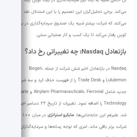
آن حالتی شبیه به یک ابزار سرمایه‌گذاری در بیت کوین پیدا
می‌کند. برخی تحلیل‌گران این تصمیم را با این استدلال نقد
می‌کنند که شرکت بیشتر شبیه یک صندوق سرمایه‌گذاری در بیت
کوین رفتار می‌کند تا یک کسب و کار عملیاتی سنتی.
بازتعادل Nasdaq: چه تغییراتی رخ داد؟
Nasdaq در بازتعادل اخیر شش شرکت از جمله Biogen،
Lululemon و Trade Desk را از فهرست حذف کرد و سه شرکت
جدید شامل Alnylam Pharmaceuticals، Ferrovial و Seagate
Technology را اضافه نمود. تغییرات از تاریخ 22 دسامبر اجرایی
شد. علیرغم این جابه‌جایی‌ها،
مایکرو استراتژی
در میان 100
شرکت برتر باقی ماند، امری که توجه رسانه‌ها و سرمایه‌گذاران را به