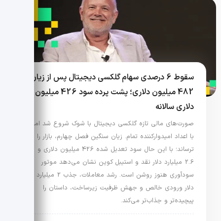
سقوط 6 درصدی سهام گلکسی دیجیتال پس از زیان
482 میلیون دلاری؛ پشت پرده سود 426 میلیون
دلاری سالانه
صورت‌های مالی تازه گلکسی دیجیتال با شوک شروع شد اما
با اعداد امیدوارکننده تمام. زیان سنگین فصل چهارم، بازار را
ترساند؛ با این حال سود تعدیل شده 426 میلیون دلاری و
2.6 میلیارد دلار نقد و استیبل کوین نشان می‌دهد موتور
سودآوری هنوز روشن است. رشد معاملات، جذب 2 میلیارد
دلار ورودی خالص و جهش ظرفیت زیرساخت، داستان را
پیچیده‌تر و جذاب‌تر می‌کند.