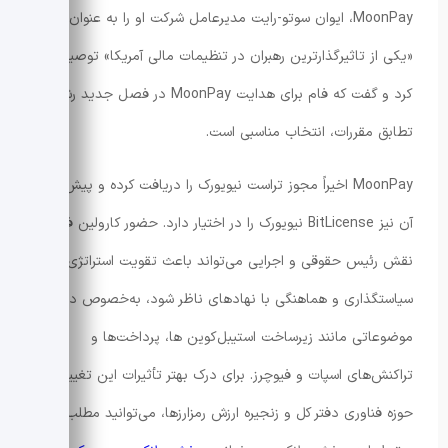
MoonPay، ایوان سوتو-رایت مدیرعامل شرکت او را به عنوان
«یکی از تاثیرگذارترین رهبران در تنظیمات مالی آمریکا» توصیف
کرد و گفت که فام برای هدایت MoonPay در فصل جدید رشد و
تطابق مقررات، انتخاب مناسبی است.
MoonPay اخیراً مجوز تراست نیویورک را دریافت کرده و پیش از
آن نیز BitLicense نیویورک را در اختیار دارد. حضور کارولین فام در
نقش رئیس حقوقی و اجرایی می‌تواند باعث تقویت استراتژی‌های
سیاستگذاری و هماهنگی با نهادهای ناظر شود، به‌خصوص در
موضوعاتی مانند زیرساخت استیبل‌کوین ها، پرداخت‌ها و
تراکنش‌های اسپات و فیوچرز. برای درک بهتر تأثیرات این تغییر بر
حوزه فناوری دفتر کل و زنجیره ارزش رمزارزها، می‌توانید مطلب