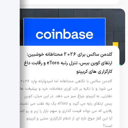
گلدمن ساکس برای 2026 محتاطانه خوشبین:
ارتقای کوین بیس، تنزل رتبه eToro و رقابت داغ
کارگزاری های کریپتو
گلدمن ساکس با نگاهی محتاطانه اما امیدوارانه وارد 2026
می شود و با تکیه بر تاب آوری معاملات خرد و پیشرفت های
نظارتی، به کریپتو چراغ سبز می دهد. در این میان، کوین
بیس ارتقای رتبه می گیرد و eToro یک پله عقب می نشیند؛
رقابتی که می تواند قیمت گذاری و سهم بازار را زیر و رو کند.
آیا این آغاز موج تازه ای از ادغام کارگزاری سنتی و کریپتو
است؟