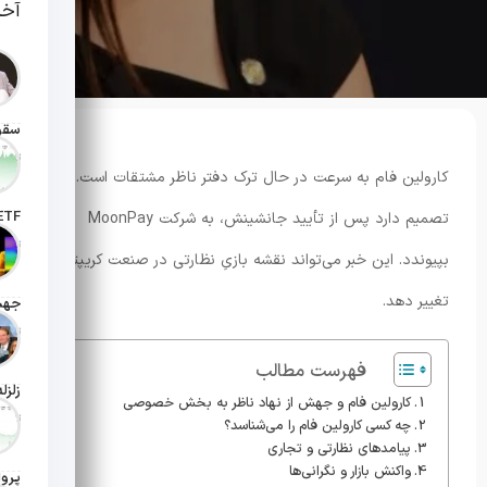
آخر
تاریخ انت
کارولین فام به سرعت در حال ترک دفتر ناظر مشتقات است. او
تصمیم دارد پس از تأیید جانشینش، به شرکت MoonPay
تاریخ ان
بپیوندد. این خبر می‌تواند نقشه بازیِ نظارتی در صنعت کریپتو را
تغییر دهد.
تاریخ ان
فهرست مطالب
کارولین فام و جهش از نهاد ناظر به بخش خصوصی
تاریخ ان
چه کسی کارولین فام را می‌شناسد؟
پیامدهای نظارتی و تجاری
واکنش بازار و نگرانی‌ها