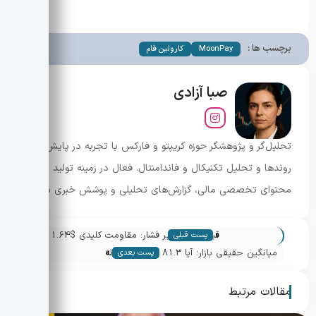
برچسب ها :
MoonPay
کارولین فام
صبا آزادی
تحلیل‌گر و پژوهشگر حوزه کریپتو و فارکس با تجربه در پایش
روندها و تحلیل تکنیکال و فاندامنتال. فعال در زمینه تولید
محتوای تخصصی مالی، گزارش‌های تحلیلی و پوشش خبری بازار.
«
قیمت APT زیر فشار: مقاومت کلیدی $1.64 و
پست قبلی
»
سیگنال‌های افزایش مشارکت نهادی
میانگین حقیقی بازار؛ آیا 81.3 هزار دلار نقطه
پست بعدی
بازگشت بیت کوین است؟
مقالات مرتبط