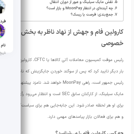
نقش مایک سیلینگ و عبور از دوران انتقال
تاریخ ان
چه آینده‌ای در انتظار MoonPay و بازار است؟
جمع‌بندی: فرصت یا ریسک؟
تاریخ ان
کارولین فام و جهش از نهاد ناظر به بخش
خصوصی
تاریخ ان
رئیس موقت کمیسیون معاملات آتی کالاها یا CFTC، کارولین فام،
بار دیگر تایید کرد که پس از سوگند خوردن جایگزینش که نامزد
رئیس جمهور است، راهی MoonPay خواهد شد. نامزد پیشنهادی،
مایک سیلینگ، از کارکنان سابق SEC است و انتظار می‌رود رأی سنا
برای او هر لحظه صادر شود. این جابه‌جایی هم برای سیاست‌گذاران
و هم برای فعالان بازار پیامدهای مهمی دارد.
چه کسی کارولین فام را می‌شناسد؟