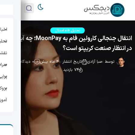
اخبار
تحلیل فاندامنتال
انتقال جنجالی کارولین فام به MoonPay؛ چه آینده‌ای
تحلی
در انتظار صنعت کریپتو است؟
نقشه 
توسط :
صبا آزادی
تاریخ انتشار : 4 ماه پیش
0 دیدگاه
صراف
74 بازدید
پراپ
بروک
آمو