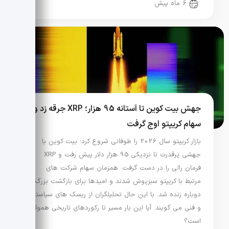
6 ماه پیش
جهش بیت کوین تا آستانه 95 هزار؛ XRP جرقه زد و
سهام کریپتو اوج گرفت
بازار کریپتو سال 2026 را طوفانی شروع کرد؛ بیت کوین با
جهشی پرقدرت تا نزدیکی 95 هزار دلار پیش رفت و XRP
فرمان رالی را در دست گرفت. همزمان سهام شرکت های
مرتبط با کریپتو سبزپوش شدند و امیدها برای بازگشت بزرگ
دوباره زنده شد. با این حال تحلیلگران از ریسک های سیاستی
و فنی می گویند. آیا این بار مسیر تا رکوردهای تاریخی هموار
است؟