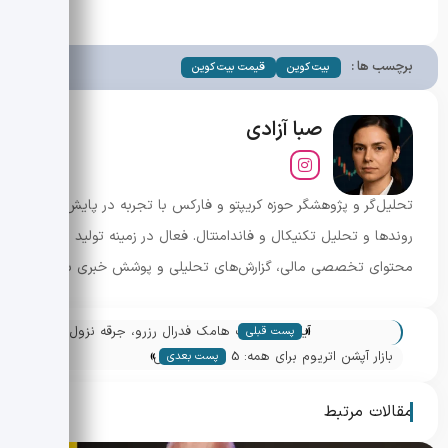
برچسب ها :
بیت کوین
قیمت بیت کوین
صبا آزادی
تحلیل‌گر و پژوهشگر حوزه کریپتو و فارکس با تجربه در پایش
روندها و تحلیل تکنیکال و فاندامنتال. فعال در زمینه تولید
محتوای تخصصی مالی، گزارش‌های تحلیلی و پوشش خبری بازار.
«
آیا تصمیم بت هامک فدرال رزرو، جرقه نزول یا
پست قبلی
»
جهش بیت‌کوین خواهد شد؟
بازار آپشن اتریوم برای همه: 5 راه که بایننس
پست بعدی
درآمد غیرفعال را دم دست شما گذاشت
مقالات مرتبط