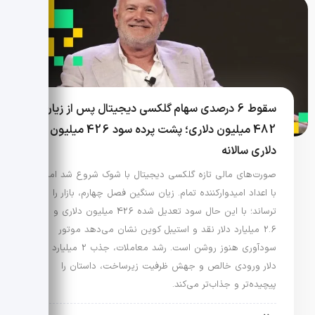
سقوط 6 درصدی سهام گلکسی دیجیتال پس از زیان
482 میلیون دلاری؛ پشت پرده سود 426 میلیون
دلاری سالانه
صورت‌های مالی تازه گلکسی دیجیتال با شوک شروع شد اما
با اعداد امیدوارکننده تمام. زیان سنگین فصل چهارم، بازار را
ترساند؛ با این حال سود تعدیل شده 426 میلیون دلاری و
2.6 میلیارد دلار نقد و استیبل کوین نشان می‌دهد موتور
سودآوری هنوز روشن است. رشد معاملات، جذب 2 میلیارد
دلار ورودی خالص و جهش ظرفیت زیرساخت، داستان را
پیچیده‌تر و جذاب‌تر می‌کند.