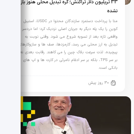
33 تریلیون دلار تراکنش؛ گره تبدیل محلی هنوز باز
نشده
متا با پرداخت دستمزد سازندگان محتوا در USDC، استیبل
کوین را یک پله دیگر به جریان اصلی نزدیک کرد؛ اما دردسر
واقعی تازه بعد از تسویه شروع می شود. وقتی نوبت به
تبدیل به ارز محلی می رسد، کارمزدها، صف ها و سازوکارهای
پیچیده، لذت سرعت بلاک چین را می کاهند. رقابت بعدی نه
بر سر TPS، بلکه بر سر ادغام نامرئی در کارت ها و اپ های
بانکی است.
30 روز پیش