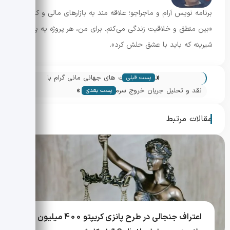
برنامه نویس آرام و ماجراجو؛ علاقه مند به بازارهای مالی و کریپتو.
«بین منطق و خلاقیت زندگی می‌کنم. برای من، هر پروژه یه پازل
شیرینه که باید با عشق حلش کرد».
«
انتقال پرداخت های جهانی مانی گرام با
پست قبلی
»
استیبل کوین و ابزار خزانه داری برنامه پذیر
نقد و تحلیل جریان خروج سرمایه از ETF
پست بعدی
بیت کوین
مقالات مرتبط
اعتراف جنجالی در طرح پانزی کریپتو 400 میلیون