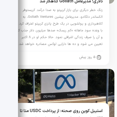
دلاری؛ مدیرعامل Goliath گناهکار شد
زنگ خطر دیگری برای بازار کریپتو به صدا درآمد. کریستوفر
الکساندر دلگادو، مدیرعامل پیشین Goliath Ventures، به
کلاهبرداری و پولشویی در یک طرح پانزی کریپتو اعتراف کرد. او
با وعده سود ماهانه «کم ریسک» صدها میلیون دلار جذب کرد
و آن را صرف زندگی اشرافی نمود. حالا حکم او در 8 اکتبر
تعیین می شود و ده ها دارایی لوکس مصادره خواهد شد.
5 روز پیش
استیبل کوین روی صحنه: از پرداخت USDC متا تا