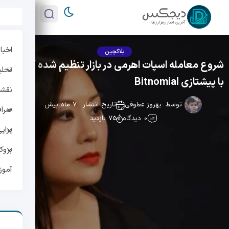
اخبار
بلاکچین
شروع معامله اسپات اهرمی در بازار تنظیم شده آمریکا
تحلی
با پیشتازی Bitnomial
نقشه 
توسط :
بهروز عطوفی
تاریخ انتشار : 7 ماه پیش
صراف
0 دیدگاه
75 بازدید
پراپ
بروک
آمو