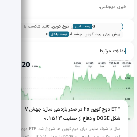
خبری دیجکس.
«
تحلیل تکنیکال دوج کوین: تائید شکست با
پست قبلی
»
حجم قوی و اهداف 0.1530
پیش بینی بیت کوین: چشم انداز 2026 و
پست بعدی
تحلیل واکنش بازار
مقالات مرتبط
ETF دوج کوین 2x در صدر بازدهی سال؛ جهش V
شکل DOGE و دفاع از حمایت 0.1513
سال با شوک مثبتی برای میم کوین ها شروع شد؛ ETF دوج
کوین 2x در صدر بازدهی و DOGE با جهش V شکل از کف