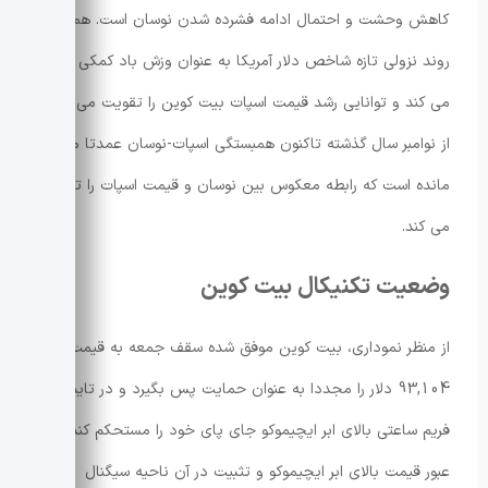
کاهش وحشت و احتمال ادامه فشرده شدن نوسان است. همزمان،
روند نزولی تازه شاخص دلار آمریکا به عنوان وزش باد کمکی عمل
می کند و توانایی رشد قیمت اسپات بیت کوین را تقویت می کند.
از نوامبر سال گذشته تاکنون همبستگی اسپات-نوسان عمدتا منفی
مانده است که رابطه معکوس بین نوسان و قیمت اسپات را تأیید
می کند.
وضعیت تکنیکال بیت کوین
از منظر نموداری، بیت کوین موفق شده سقف جمعه به قیمت
93,104 دلار را مجددا به عنوان حمایت پس بگیرد و در تایم
فریم ساعتی بالای ابر ایچیموکو جای پای خود را مستحکم کند.
عبور قیمت بالای ابر ایچیموکو و تثبیت در آن ناحیه سیگنال