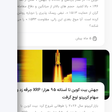
0.146 بالا کشید. حجم های بالاتر از میانگین و دفاع معامله
گران از حمایت 0.1513، نبض ریسک پذیری را دوباره روشن
کرده است. آیا موج بعدی این رالی، مقاومت 0.1543 را می
شکند؟
5 ماه پیش
جهش بیت کوین تا آستانه 95 هزار؛ XRP جرقه زد و
سهام کریپتو اوج گرفت
بازار کریپتو سال 2026 را طوفانی شروع کرد؛ بیت کوین با