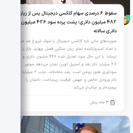
سقوط 6 درصدی سهام گلکسی دیجیتال پس از زیان
482 میلیون دلاری؛ پشت پرده سود 426 میلیون
دلاری سالانه
صورت‌های مالی تازه گلکسی دیجیتال با شوک شروع شد اما
با اعداد امیدوارکننده تمام. زیان سنگین فصل چهارم، بازار را
ترساند؛ با این حال سود تعدیل شده 426 میلیون دلاری و
2.6 میلیارد دلار نقد و استیبل کوین نشان می‌دهد موتور
سودآوری هنوز روشن است. رشد معاملات، جذب 2 میلیارد
دلار ورودی خالص و جهش ظرفیت زیرساخت، داستان را
پیچیده‌تر و جذاب‌تر می‌کند.
4 ماه پیش