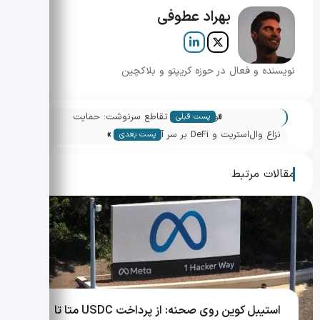
بهراد عطوفی
نویسنده و فعال در حوزه کریپتو و بلاکچین
«
تون کوین در تقاطع سرنوشت: حمایت
پست قبلی
»
1.6025 آیا نقطه بازگشت است؟
نزاع وال‌استریت و DeFi بر سر آینده سهام
پست بعدی
توکنیزه: آیا بازار سایه در راه است؟
مقالات مرتبط
استیبل کوین روی صحنه: از پرداخت USDC متا تا