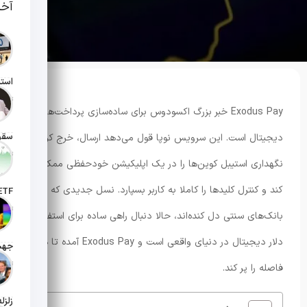
آخر
تاریخ انت
Exodus Pay خبر بزرگ اکسودوس برای ساده‌سازی پرداخت‌های
دیجیتال است. این سرویس نوپا قول می‌دهد ارسال، خرج کردن و
تاریخ انت
نگهداری استیبل کوین‌ها را در یک اپلیکیشن خودحفظی ممکن
کند و کنترل کلیدها را کاملا به کاربر بسپارد. نسل جدیدی که از
تاریخ ان
بانک‌های سنتی دل کنده‌اند، حالا دنبال راهی ساده برای استفاده از
دلار دیجیتال در دنیای واقعی است و Exodus Pay آمده تا همین
تاریخ ان
فاصله را پر کند.