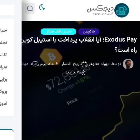
اخبار
بلاکچین
تحلیل فاندامنتال
Exodus Pay؛ آیا انقلاب پرداخت با استیبل کوین‌ها در
تحلی
راه است؟
نقشه 
توسط :
بهراد عطوفی
تاریخ انتشار : 6 ماه پیش
0 دیدگاه
صراف
76 بازدید
پراپ
بروک
آمو