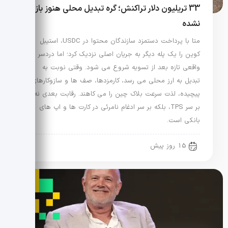
33 تریلیون دلار تراکنش؛ گره تبدیل محلی هنوز باز
نشده
متا با پرداخت دستمزد سازندگان محتوا در USDC، استیبل
کوین را یک پله دیگر به جریان اصلی نزدیک کرد؛ اما دردسر
واقعی تازه بعد از تسویه شروع می شود. وقتی نوبت به
تبدیل به ارز محلی می رسد، کارمزدها، صف ها و سازوکارهای
پیچیده، لذت سرعت بلاک چین را می کاهند. رقابت بعدی نه
بر سر TPS، بلکه بر سر ادغام نامرئی در کارت ها و اپ های
بانکی است.
15 روز پیش