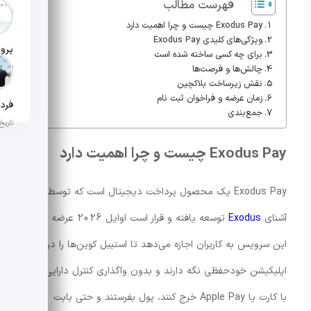
فهرست مطالب
تاریخ ان
Exodus Pay چیست و چرا اهمیت دارد
ویژگی‌های کلیدی Exodus Pay
برای چه کسی ساخته شده است
تاریخ ان
چالش‌ها و فرصت‌ها
نقش زیرساخت بلاکچین
زمان عرضه و فراخوان ثبت نام
جمع‌بندی
تاریخ ان
Exodus Pay چیست و چرا اهمیت دارد
Exodus Pay یک محصول پرداخت دیجیتال است که توسط تیم
آشنای
Exodus
توسعه یافته و قرار است اوایل 2026 عرضه شود.
این سرویس به کاربران اجازه می‌دهد تا استیبل کوین‌ها را در یک
اپلیکیشن خودحفظی نگه دارند و بدون واگذاری کنترل دارایی‌ها،
با کارت یا Apple Pay خرج کنند، پول بفرستند و حتی بابت