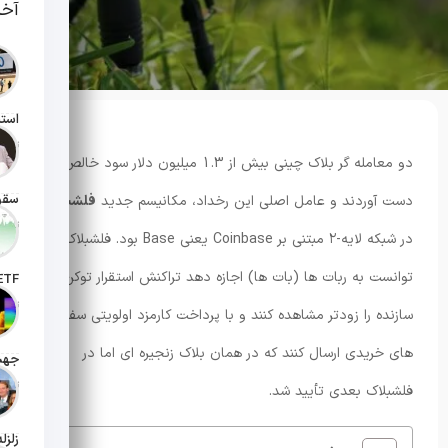
آخر
تاریخ انت
دو معامله گر بلاک چینی بیش از 1.3 میلیون دلار سود خالص به
دست آوردند و عامل اصلی این رخداد، مکانیسم جدید
فلشبلاک
تاریخ انت
در شبکه لایه-۲ مبتنی بر Coinbase یعنی Base بود. فلشبلاک
توانست به ربات ها (بات ها) اجازه دهد تراکنش استقرار توکن
تاریخ ان
سازنده را زودتر مشاهده کنند و با پرداخت کارمزد اولویتی سفارش
های خریدی ارسال کنند که در همان بلاک زنجیره ای اما در
تاریخ ان
فلشبلاک بعدی تأیید شد.