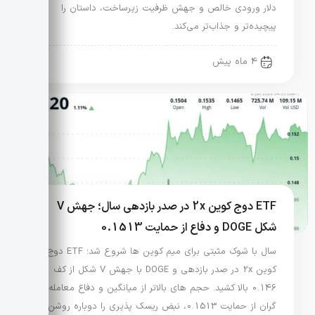
دلار ورودی خالص و جهش ظرفیت زیرساخت، داستان را
پیچیده‌تر و جذاب‌تر می‌کند.
4 ماه پیش
ETF دوج کوین 2x در صدر بازدهی سال؛ جهش V
شکل DOGE و دفاع از حمایت 0.1513
سال با شوک مثبتی برای میم کوین ها شروع شد؛ ETF دوج
کوین 2x در صدر بازدهی و DOGE با جهش V شکل از کف
0.146 بالا کشید. حجم های بالاتر از میانگین و دفاع معامله
گران از حمایت 0.1513، نبض ریسک پذیری را دوباره روشن