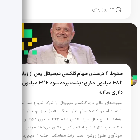
23 روز پیش
سقوط 6 درصدی سهام گلکسی دیجیتال پس از زیان
482 میلیون دلاری؛ پشت پرده سود 426 میلیون
دلاری سالانه
صورت‌های مالی تازه گلکسی دیجیتال با شوک شروع شد اما
با اعداد امیدوارکننده تمام. زیان سنگین فصل چهارم، بازار را
ترساند؛ با این حال سود تعدیل شده 426 میلیون دلاری و
2.6 میلیارد دلار نقد و استیبل کوین نشان می‌دهد موتور
سودآوری هنوز روشن است. رشد معاملات، جذب 2 میلیارد