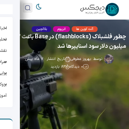
اخبار
آلت کوین ها
اتریوم
بلاکچین
چطور فلشبلاک (flashblocks) در Base باعث 1.3
تحلی
میلیون دلار سود اسنایپرها شد
نقشه 
توسط :
بهروز عطوفی
تاریخ انتشار : 7 ماه پیش
صراف
0 دیدگاه
83 بازدید
پراپ
بروک
آمو