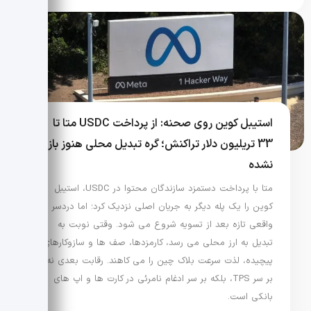
استیبل کوین روی صحنه: از پرداخت USDC متا تا
33 تریلیون دلار تراکنش؛ گره تبدیل محلی هنوز باز
نشده
متا با پرداخت دستمزد سازندگان محتوا در USDC، استیبل
کوین را یک پله دیگر به جریان اصلی نزدیک کرد؛ اما دردسر
واقعی تازه بعد از تسویه شروع می شود. وقتی نوبت به
تبدیل به ارز محلی می رسد، کارمزدها، صف ها و سازوکارهای
پیچیده، لذت سرعت بلاک چین را می کاهند. رقابت بعدی نه
بر سر TPS، بلکه بر سر ادغام نامرئی در کارت ها و اپ های
بانکی است.