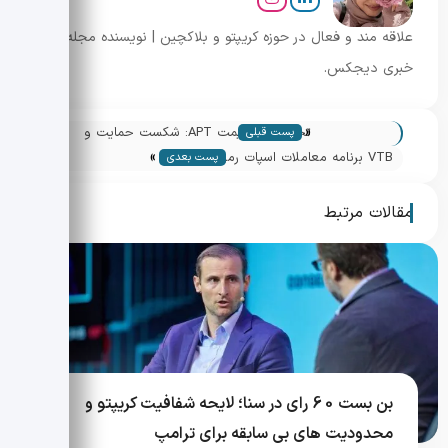
علاقه مند و فعال در حوزه کریپتو و بلاکچین | نویسنده مجله
خبری دیجکس.
«
تحلیل فنی قیمت APT: شکست حمایت و
پست قبلی
»
تکوین دابل باتم
VTB برنامه معاملات اسپات رمزارز را برای
پست بعدی
سرمایه گذاران واجد شرایط عرضه می کند
مقالات مرتبط
بن بست 60 رای در سنا؛ لایحه شفافیت کریپتو و
محدودیت های بی سابقه برای ترامپ