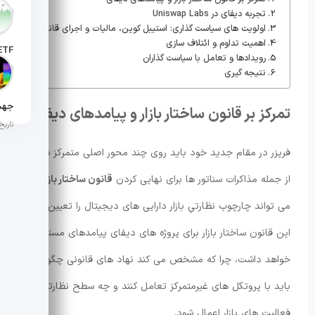
تاریخ انت
تجربه دیفای در Uniswap Labs
اولویت های سیاست گذاری: استیبل کوین، مالیات و اجرای قانون
اهمیت تداوم و ائتلاف سازی
رویدادها و تعامل با سیاست گذاران
تاریخ ان
نتیجه گیری
تمرکز بر قانون ساختار بازار و پیامدهای دیفای
تاریخ ان
فریزر در مقام جدید خود باید روی چند محور اصلی متمرکز شود،
از جمله مذاکرات سناتور ها برای نهایی کردن
قانون ساختار بازار
که
می تواند چارچوب نظارتیِ بازار دارایی های دیجیتال را تعیین کند.
این قانون ساختار بازار برای پروژه های دیفای پیامدهای مستقیمی
خواهد داشت، چرا که مشخص می کند نهاد های قانونی چگونه
باید با پروتکل های غیرمتمرکز تعامل کنند و چه سطح نظارتی بر
فعالیت های بازار اعمال شود.