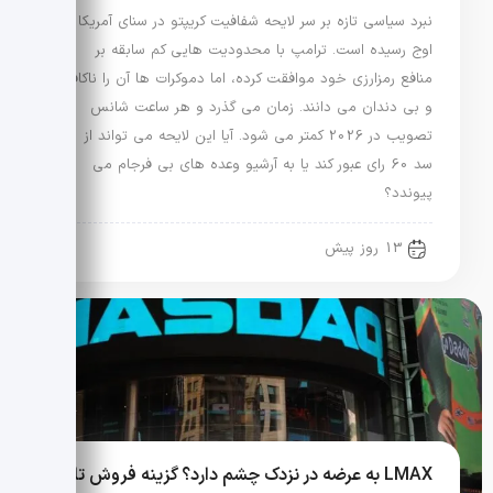
نبرد سیاسی تازه بر سر لایحه شفافیت کریپتو در سنای آمریکا به
اوج رسیده است. ترامپ با محدودیت هایی کم سابقه بر
منافع رمزارزی خود موافقت کرده، اما دموکرات ها آن را ناکافی
و بی دندان می دانند. زمان می گذرد و هر ساعت شانس
تصویب در 2026 کمتر می شود. آیا این لایحه می تواند از
سد 60 رای عبور کند یا به آرشیو وعده های بی فرجام می
پیوندد؟
13 روز پیش
LMAX به عرضه در نزدک چشم دارد؟ گزینه فروش تا