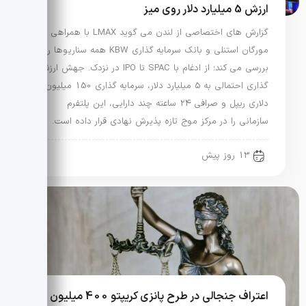
ارزش 5 میلیارد دلار روی میز
گزارش های اختصاصی از لندن می گوید LMAX با همراهی
مورگان استنلی و بانک سرمایه گذاری KBW همه سناریوها را
بررسی می کند؛ از ادغام با SPAC تا IPO در نزدک. جهش ارزش
گذاری احتمالی به 5 میلیارد دلار، سرمایه گذاری 150 میلیون
دلاری ریپل و صرافی 24 ساعته چند دارایی، این پلتفرم
سازمانی را در مرکز موج تازه پذیرش نهادی قرار داده است.
13 روز پیش
اعتراف جنجالی در طرح پانزی کریپتو 400 میلیون